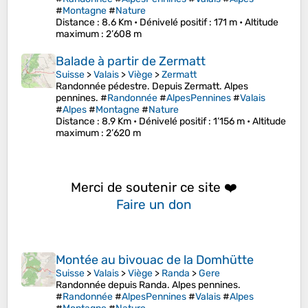
#
Montagne
#
Nature
Distance
: 8.6 Km •
Dénivelé positif
: 171 m •
Altitude
maximum
: 2’608 m
Balade à partir de Zermatt
Suisse
>
Valais
>
Viège
>
Zermatt
Randonnée pédestre. Depuis Zermatt. Alpes
pennines. #
Randonnée
#
AlpesPennines
#
Valais
#
Alpes
#
Montagne
#
Nature
Distance
: 8.9 Km •
Dénivelé positif
: 1’156 m •
Altitude
maximum
: 2’620 m
Merci de soutenir ce site ❤️
Faire un don
Montée au bivouac de la Domhütte
Suisse
>
Valais
>
Viège
>
Randa
>
Gere
Randonnée depuis Randa. Alpes pennines.
#
Randonnée
#
AlpesPennines
#
Valais
#
Alpes