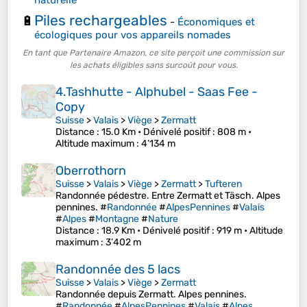
naturelle
Piles rechargeables
🔋
-
Économiques et
écologiques pour vos appareils nomades
En tant que Partenaire Amazon, ce site perçoit une commission sur
les achats éligibles sans surcoût pour vous.
4.Tashhutte - Alphubel - Saas Fee -
Copy
Suisse
>
Valais
>
Viège
>
Zermatt
Distance
: 15.0 Km •
Dénivelé positif
: 808 m •
Altitude maximum
: 4’134 m
Oberrothorn
Suisse
>
Valais
>
Viège
>
Zermatt
>
Tufteren
Randonnée pédestre. Entre Zermatt et Täsch. Alpes
pennines. #
Randonnée
#
AlpesPennines
#
Valais
#
Alpes
#
Montagne
#
Nature
Distance
: 18.9 Km •
Dénivelé positif
: 919 m •
Altitude
maximum
: 3’402 m
Randonnée des 5 lacs
Suisse
>
Valais
>
Viège
>
Zermatt
Randonnée depuis Zermatt. Alpes pennines.
#
Randonnée
#
AlpesPennines
#
Valais
#
Alpes