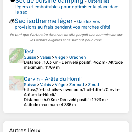
Set de cuisine camping
🍽️
-
Ustensiles
légers et emboîtables pour optimiser la place dans
le sac
Sac isotherme léger
🧊
-
Gardez vos
provisions au frais pendant vos marches d'été
En tant que Partenaire Amazon, ce site perçoit une commission sur
les achats éligibles sans surcoût pour vous.
Test
Suisse
>
Valais
>
Viège
>
Grächen
Distance
: 10.3 Km •
Dénivelé positif
: 462 m •
Altitude
maximum
: 1’789 m
Cervin - Arête du Hörnli
Suisse
>
Valais
>
Viège
>
Zermatt
>
Zmutt
https://fr-be.trails-viewer.com/trail-hffmt/Cervin-
Arête-du-Hörnli/
Distance
: 6.0 Km •
Dénivelé positif
: 1’793 m •
Altitude maximum
: 4’335 m
Autres lieux