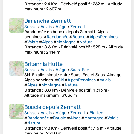
Distance
: 9.4 Km •
Dénivelé positif
: 262 m •
Altitude
maximum
: 2’607 m
Dimanche Zermatt
Suisse
>
Valais
>
Viège
>
Zermatt
Randonnée en boucle depuis Zermatt. Alpes
pennines. #
Randonnée
#
Boucle
#
AlpesPennines
#
Valais
#
Alpes
#
Montagne
#
Nature
Distance
: 8.6 Km •
Dénivelé positif
: 528 m •
Altitude
maximum
: 2’114 m
Britannia Hutte
Suisse
>
Valais
>
Viège
>
Saas-Fee
Ski. En aller simple entre Saas-Fee et Saas-Almagell.
Alpes pennines. #
Ski
#
AlpesPennines
#
Valais
#
Alpes
#
Montagne
#
Nature
Distance
: 8.8 Km •
Dénivelé positif
: 1’313 m •
Altitude maximum
: 3’036 m
Boucle depuis Zermatt
Suisse
>
Valais
>
Viège
>
Zermatt
>
Blatten
#
Randonnée
#
Boucle
#
Alpes
#
Montagne
#
Valais
#
Nature
Distance
: 9.8 Km •
Dénivelé positif
: 716 m •
Altitude
maximum
: 2’260 m