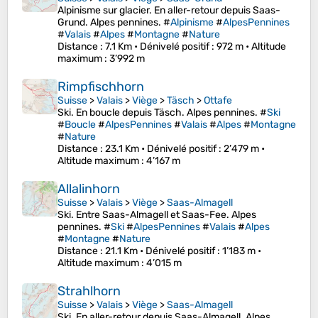
Alpinisme sur glacier. En aller-retour depuis Saas-
Grund. Alpes pennines. #
Alpinisme
#
AlpesPennines
#
Valais
#
Alpes
#
Montagne
#
Nature
Distance
: 7.1 Km •
Dénivelé positif
: 972 m •
Altitude
maximum
: 3’992 m
Rimpfischhorn
Suisse
>
Valais
>
Viège
>
Täsch
>
Ottafe
Ski. En boucle depuis Täsch. Alpes pennines. #
Ski
#
Boucle
#
AlpesPennines
#
Valais
#
Alpes
#
Montagne
#
Nature
Distance
: 23.1 Km •
Dénivelé positif
: 2’479 m •
Altitude maximum
: 4’167 m
Allalinhorn
Suisse
>
Valais
>
Viège
>
Saas-Almagell
Ski. Entre Saas-Almagell et Saas-Fee. Alpes
pennines. #
Ski
#
AlpesPennines
#
Valais
#
Alpes
#
Montagne
#
Nature
Distance
: 21.1 Km •
Dénivelé positif
: 1’183 m •
Altitude maximum
: 4’015 m
Strahlhorn
Suisse
>
Valais
>
Viège
>
Saas-Almagell
Ski. En aller-retour depuis Saas-Almagell. Alpes