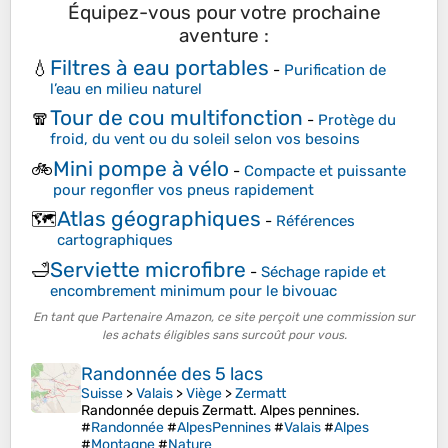
Équipez-vous pour votre prochaine
aventure :
Filtres à eau portables
💧
-
Purification de
l’eau en milieu naturel
Tour de cou multifonction
🧣
-
Protège du
froid, du vent ou du soleil selon vos besoins
Mini pompe à vélo
🚲
-
Compacte et puissante
pour regonfler vos pneus rapidement
Atlas géographiques
🗺️
-
Références
cartographiques
Serviette microfibre
🛁
-
Séchage rapide et
encombrement minimum pour le bivouac
En tant que Partenaire Amazon, ce site perçoit une commission sur
les achats éligibles sans surcoût pour vous.
Randonnée des 5 lacs
Suisse
>
Valais
>
Viège
>
Zermatt
Randonnée depuis Zermatt. Alpes pennines.
#
Randonnée
#
AlpesPennines
#
Valais
#
Alpes
#
Montagne
#
Nature