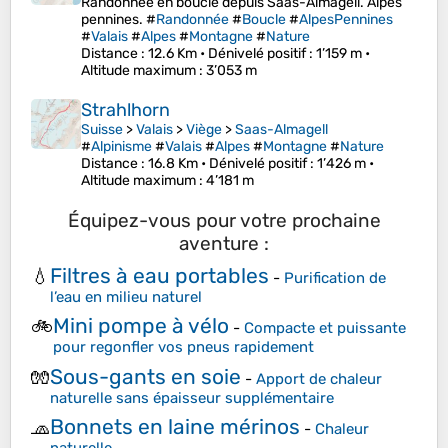
Randonnée en boucle depuis Saas-Almagell. Alpes
pennines. #
Randonnée
#
Boucle
#
AlpesPennines
#
Valais
#
Alpes
#
Montagne
#
Nature
Distance
: 12.6 Km •
Dénivelé positif
: 1’159 m •
Altitude maximum
: 3’053 m
Strahlhorn
Suisse
>
Valais
>
Viège
>
Saas-Almagell
#
Alpinisme
#
Valais
#
Alpes
#
Montagne
#
Nature
Distance
: 16.8 Km •
Dénivelé positif
: 1’426 m •
Altitude maximum
: 4’181 m
Équipez-vous pour votre prochaine
aventure :
Filtres à eau portables
💧
-
Purification de
l’eau en milieu naturel
Mini pompe à vélo
🚲
-
Compacte et puissante
pour regonfler vos pneus rapidement
Sous-gants en soie
🧤
-
Apport de chaleur
naturelle sans épaisseur supplémentaire
Bonnets en laine mérinos
🧢
-
Chaleur