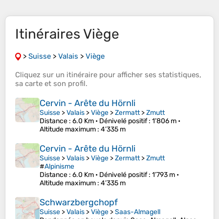
Itinéraires Viège
>
Suisse
>
Valais
>
Viège
Cliquez sur un
itinéraire
pour afficher ses
statistiques
,
sa
carte
et son
profil
.
Cervin - Arête du Hörnli
Suisse
>
Valais
>
Viège
>
Zermatt
>
Zmutt
Distance
: 6.0 Km •
Dénivelé positif
: 1’806 m •
Altitude maximum
: 4’335 m
Cervin - Arête du Hörnli
Suisse
>
Valais
>
Viège
>
Zermatt
>
Zmutt
#
Alpinisme
Distance
: 6.0 Km •
Dénivelé positif
: 1’793 m •
Altitude maximum
: 4’335 m
Schwarzbergchopf
Suisse
>
Valais
>
Viège
>
Saas-Almagell