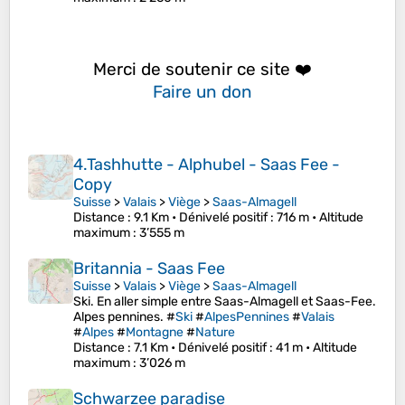
Merci de soutenir ce site ❤️
Faire un don
4.Tashhutte - Alphubel - Saas Fee -
Copy
Suisse
>
Valais
>
Viège
>
Saas-Almagell
Distance
: 9.1 Km •
Dénivelé positif
: 716 m •
Altitude
maximum
: 3’555 m
Britannia - Saas Fee
Suisse
>
Valais
>
Viège
>
Saas-Almagell
Ski. En aller simple entre Saas-Almagell et Saas-Fee.
Alpes pennines. #
Ski
#
AlpesPennines
#
Valais
#
Alpes
#
Montagne
#
Nature
Distance
: 7.1 Km •
Dénivelé positif
: 41 m •
Altitude
maximum
: 3’026 m
Schwarzee paradise