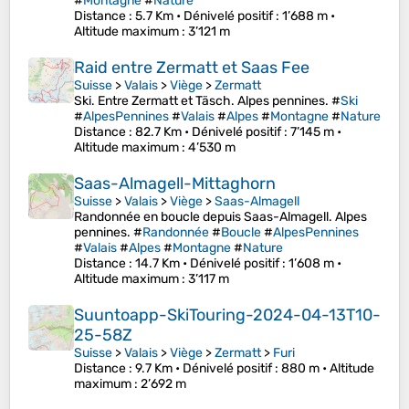
#
Montagne
#
Nature
Distance
: 5.7 Km •
Dénivelé positif
: 1’688 m •
Altitude maximum
: 3’121 m
Raid entre Zermatt et Saas Fee
Suisse
>
Valais
>
Viège
>
Zermatt
Ski. Entre Zermatt et Täsch. Alpes pennines. #
Ski
#
AlpesPennines
#
Valais
#
Alpes
#
Montagne
#
Nature
Distance
: 82.7 Km •
Dénivelé positif
: 7’145 m •
Altitude maximum
: 4’530 m
Saas-Almagell-Mittaghorn
Suisse
>
Valais
>
Viège
>
Saas-Almagell
Randonnée en boucle depuis Saas-Almagell. Alpes
pennines. #
Randonnée
#
Boucle
#
AlpesPennines
#
Valais
#
Alpes
#
Montagne
#
Nature
Distance
: 14.7 Km •
Dénivelé positif
: 1’608 m •
Altitude maximum
: 3’117 m
Suuntoapp-SkiTouring-2024-04-13T10-
25-58Z
Suisse
>
Valais
>
Viège
>
Zermatt
>
Furi
Distance
: 9.7 Km •
Dénivelé positif
: 880 m •
Altitude
maximum
: 2’692 m