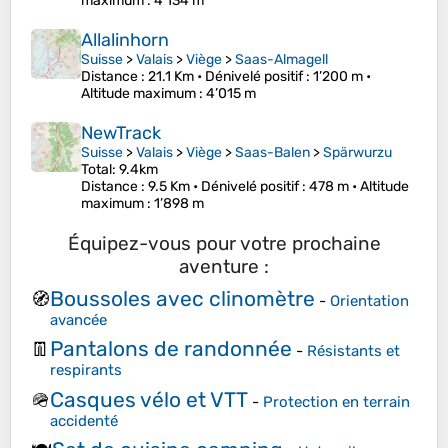
maximum
: 4’134 m
Allalinhorn
Suisse
>
Valais
>
Viège
>
Saas-Almagell
Distance
: 21.1 Km •
Dénivelé positif
: 1’200 m •
Altitude maximum
: 4’015 m
NewTrack
Suisse
>
Valais
>
Viège
>
Saas-Balen
>
Spärwurzu
Total: 9.4km
Distance
: 9.5 Km •
Dénivelé positif
: 478 m •
Altitude
maximum
: 1’898 m
Équipez-vous pour votre prochaine
aventure :
Boussoles avec clinomètre
🧭
-
Orientation
avancée
Pantalons de randonnée
👖
-
Résistants et
respirants
Casques vélo et VTT
🪖
-
Protection en terrain
accidenté