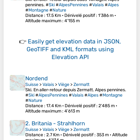
pennines. #
Ski
#
AlpesPennines
#
Valais
#
Alpes
#
Montagne
#
Nature
Distance
: 17.5 Km •
Dénivelé positif
: 1’386 m •
Altitude maximum
: 4’155 m
👉
Easily
get elevation data in JSON,
GeoTIFF and KML formats
using
Elevation API
Nordend
Suisse
>
Valais
>
Viège
>
Zermatt
Ski. En aller-retour depuis Zermatt. Alpes pennines.
#
Ski
#
AlpesPennines
#
Valais
#
Alpes
#
Montagne
#
Nature
Distance
: 17.4 Km •
Dénivelé positif
: 2’485 m •
Altitude maximum
: 4’613 m
2. Britania - Strahlhorn
Suisse
>
Valais
>
Viège
>
Zermatt
Distance
: 2.7 Km •
Dénivelé positif
: 353 m •
Altitude