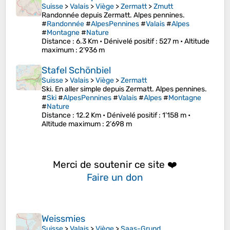
Suisse
>
Valais
>
Viège
>
Zermatt
>
Zmutt
Randonnée depuis Zermatt. Alpes pennines.
#
Randonnée
#
AlpesPennines
#
Valais
#
Alpes
#
Montagne
#
Nature
Distance
: 6.3 Km •
Dénivelé positif
: 527 m •
Altitude
maximum
: 2’936 m
Stafel Schönbiel
Suisse
>
Valais
>
Viège
>
Zermatt
Ski. En aller simple depuis Zermatt. Alpes pennines.
#
Ski
#
AlpesPennines
#
Valais
#
Alpes
#
Montagne
#
Nature
Distance
: 12.2 Km •
Dénivelé positif
: 1’158 m •
Altitude maximum
: 2’698 m
Merci de soutenir ce site ❤️
Faire un don
Weissmies
Suisse
>
Valais
>
Viège
>
Saas-Grund