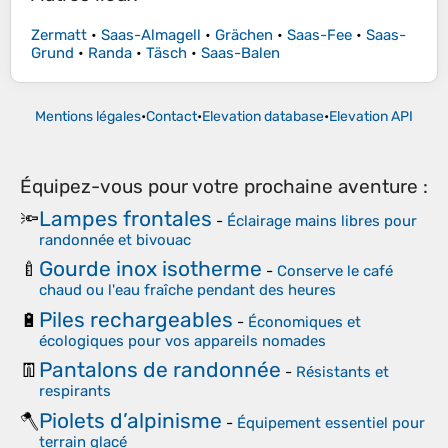
Zermatt
•
Saas-Almagell
•
Grächen
•
Saas-Fee
•
Saas-
Grund
•
Randa
•
Täsch
•
Saas-Balen
Mentions légales
•
Contact
•
Elevation database
•
Elevation API
Équipez-vous pour votre prochaine aventure :
Lampes frontales
🔦
-
Éclairage mains libres pour
randonnée et bivouac
Gourde inox isotherme
🍼
-
Conserve le café
chaud ou l'eau fraîche pendant des heures
Piles rechargeables
🔋
-
Économiques et
écologiques pour vos appareils nomades
Pantalons de randonnée
👖
-
Résistants et
respirants
Piolets d’alpinisme
🪓
-
Équipement essentiel pour
terrain glacé