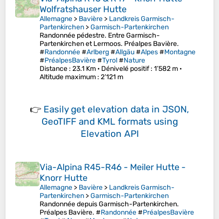
Wolfratshauser Hutte
Allemagne
>
Bavière
>
Landkreis Garmisch-
Partenkirchen
>
Garmisch-Partenkirchen
Randonnée pédestre. Entre Garmisch-
Partenkirchen et Lermoos. Préalpes Bavière.
#
Randonnée
#
Arlberg
#
Allgäu
#
Alpes
#
Montagne
#
PréalpesBavière
#
Tyrol
#
Nature
Distance
: 23.1 Km •
Dénivelé positif
: 1’582 m •
Altitude maximum
: 2’121 m
👉
Easily
get elevation data in JSON,
GeoTIFF and KML formats
using
Elevation API
Via-Alpina R45-R46 - Meiler Hutte -
Knorr Hutte
Allemagne
>
Bavière
>
Landkreis Garmisch-
Partenkirchen
>
Garmisch-Partenkirchen
Randonnée depuis Garmisch-Partenkirchen.
Préalpes Bavière. #
Randonnée
#
PréalpesBavière