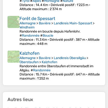
#
Tyrol
#
Alpes
#
Montagne
#
Nature
Distance
: 14.4 Km •
Dénivelé positif
: 1’223 m •
Altitude maximum
: 2’374 m
Forêt de Spessart
Allemagne
>
Bavière
>
Landkreis Main-Spessart
>
Windheim
Randonnée en boucle depuis Hafenlohr.
#
Randonnée
#
Boucle
Distance
: 11.3 Km •
Dénivelé positif
: 387 m •
Altitude
maximum
: 448 m
Kalzhofen
Allemagne
>
Bavière
>
Landkreis Oberallgäu
>
Oberstaufen
>
Kalzhofen
Randonnée entre Oberstaufen et Immenstadt im
Allgäu. #
Randonnée
Distance
: 15.7 Km •
Dénivelé positif
: 647 m •
Altitude
maximum
: 1’252 m
Autres lieux