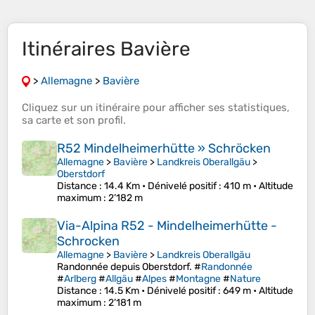
Itinéraires Bavière
>
Allemagne
>
Bavière
Cliquez sur un
itinéraire
pour afficher ses
statistiques
,
sa
carte
et son
profil
.
R52 Mindelheimerhütte » Schröcken
Allemagne
>
Bavière
>
Landkreis Oberallgäu
>
Oberstdorf
Distance
: 14.4 Km •
Dénivelé positif
: 410 m •
Altitude
maximum
: 2’182 m
Via-Alpina R52 - Mindelheimerhütte -
Schrocken
Allemagne
>
Bavière
>
Landkreis Oberallgäu
Randonnée depuis Oberstdorf. #
Randonnée
#
Arlberg
#
Allgäu
#
Alpes
#
Montagne
#
Nature
Distance
: 14.5 Km •
Dénivelé positif
: 649 m •
Altitude
maximum
: 2’181 m