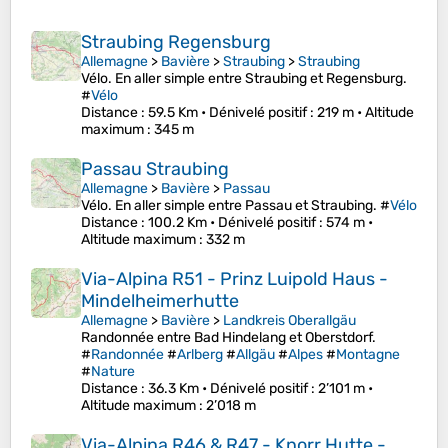
Straubing Regensburg
Allemagne
>
Bavière
>
Straubing
>
Straubing
Vélo. En aller simple entre Straubing et Regensburg.
#
Vélo
Distance
: 59.5 Km •
Dénivelé positif
: 219 m •
Altitude
maximum
: 345 m
Passau Straubing
Allemagne
>
Bavière
>
Passau
Vélo. En aller simple entre Passau et Straubing. #
Vélo
Distance
: 100.2 Km •
Dénivelé positif
: 574 m •
Altitude maximum
: 332 m
Via-Alpina R51 - Prinz Luipold Haus -
Mindelheimerhutte
Allemagne
>
Bavière
>
Landkreis Oberallgäu
Randonnée entre Bad Hindelang et Oberstdorf.
#
Randonnée
#
Arlberg
#
Allgäu
#
Alpes
#
Montagne
#
Nature
Distance
: 36.3 Km •
Dénivelé positif
: 2’101 m •
Altitude maximum
: 2’018 m
Via-Alpina R46 & R47 - Knorr Hutte -