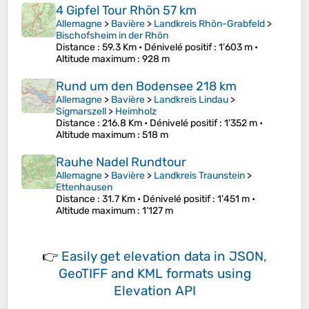
4 Gipfel Tour Rhön 57 km
Allemagne
>
Bavière
>
Landkreis Rhön-Grabfeld
>
Bischofsheim in der Rhön
Distance
: 59.3 Km •
Dénivelé positif
: 1’603 m •
Altitude maximum
: 928 m
Rund um den Bodensee 218 km
Allemagne
>
Bavière
>
Landkreis Lindau
>
Sigmarszell
>
Heimholz
Distance
: 216.8 Km •
Dénivelé positif
: 1’352 m •
Altitude maximum
: 518 m
Rauhe Nadel Rundtour
Allemagne
>
Bavière
>
Landkreis Traunstein
>
Ettenhausen
Distance
: 31.7 Km •
Dénivelé positif
: 1’451 m •
Altitude maximum
: 1’127 m
👉
Easily
get elevation data in JSON,
GeoTIFF and KML formats
using
Elevation API