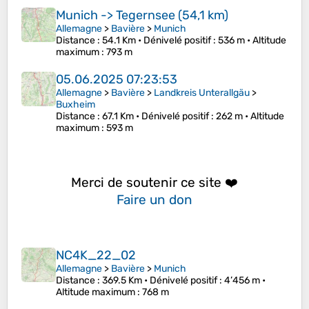
Munich -> Tegernsee (54,1 km)
Allemagne
>
Bavière
>
Munich
Distance
: 54.1 Km •
Dénivelé positif
: 536 m •
Altitude
maximum
: 793 m
05.06.2025 07:23:53
Allemagne
>
Bavière
>
Landkreis Unterallgäu
>
Buxheim
Distance
: 67.1 Km •
Dénivelé positif
: 262 m •
Altitude
maximum
: 593 m
Merci de soutenir ce site ❤️
Faire un don
NC4K_22_02
Allemagne
>
Bavière
>
Munich
Distance
: 369.5 Km •
Dénivelé positif
: 4’456 m •
Altitude maximum
: 768 m