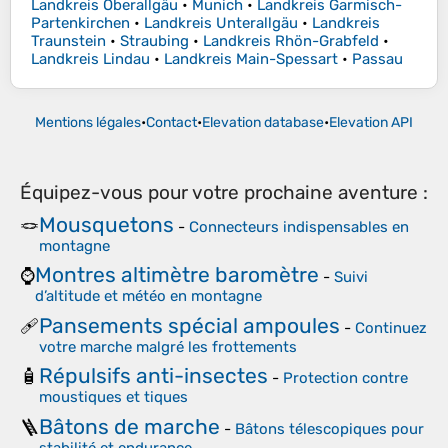
Landkreis Oberallgäu
•
Munich
•
Landkreis Garmisch-
Partenkirchen
•
Landkreis Unterallgäu
•
Landkreis
Traunstein
•
Straubing
•
Landkreis Rhön-Grabfeld
•
Landkreis Lindau
•
Landkreis Main-Spessart
•
Passau
Mentions légales
•
Contact
•
Elevation database
•
Elevation API
Équipez-vous pour votre prochaine aventure :
Mousquetons
🪢
-
Connecteurs indispensables en
montagne
Montres altimètre baromètre
⌚
-
Suivi
d’altitude et météo en montagne
Pansements spécial ampoules
🩹
-
Continuez
votre marche malgré les frottements
Répulsifs anti-insectes
🧴
-
Protection contre
moustiques et tiques
Bâtons de marche
🪜
-
Bâtons télescopiques pour
stabilité et endurance