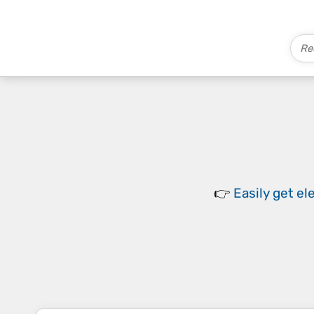
👉
Easily
get el