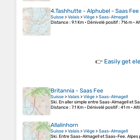
4.Tashhutte - Alphubel - Saas Fee
Suisse
>
Valais
>
Viège
>
Saas-Almagell
Distance
: 9.1 Km •
Dénivelé positif
: 716 m •
A
👉
Easily
get el
Britannia - Saas Fee
Suisse
>
Valais
>
Viège
>
Saas-Almagell
Ski. En aller simple entre Saas-Almagell et S
Distance
: 7.1 Km •
Dénivelé positif
: 41 m •
Al
Allalinhorn
Suisse
>
Valais
>
Viège
>
Saas-Almagell
Ski. Entre Saas-Almagell et Saas-Fee. Alpes