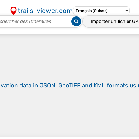
trails-viewer.com
Importer un fichier
GP
evation data in JSON, GeoTIFF and KML formats
us