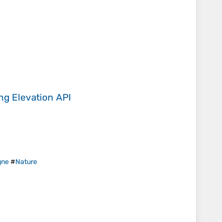
ing
Elevation API
gne
#
Nature