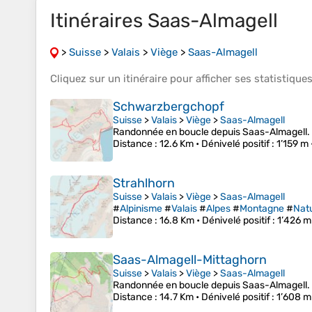
Itinéraires Saas-Almagell
>
Suisse
>
Valais
>
Viège
>
Saas-Almagell
Cliquez sur un
itinéraire
pour afficher ses
statistique
Schwarzbergchopf
Suisse
>
Valais
>
Viège
>
Saas-Almagell
Randonnée en boucle depuis Saas-Almagell. 
Distance
: 12.6 Km •
Dénivelé positif
: 1’159 m 
Strahlhorn
Suisse
>
Valais
>
Viège
>
Saas-Almagell
#
Alpinisme
#
Valais
#
Alpes
#
Montagne
#
Nat
Distance
: 16.8 Km •
Dénivelé positif
: 1’426 m
Saas-Almagell-Mittaghorn
Suisse
>
Valais
>
Viège
>
Saas-Almagell
Randonnée en boucle depuis Saas-Almagell. 
Distance
: 14.7 Km •
Dénivelé positif
: 1’608 m