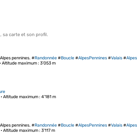
s
, sa
carte
et son
profil
.
Alpes pennines. #
Randonnée
#
Boucle
#
AlpesPennines
#
Valais
#
Alpes
•
Altitude maximum
: 3’053 m
ure
 •
Altitude maximum
: 4’181 m
Alpes pennines. #
Randonnée
#
Boucle
#
AlpesPennines
#
Valais
#
Alpes
 •
Altitude maximum
: 3’117 m