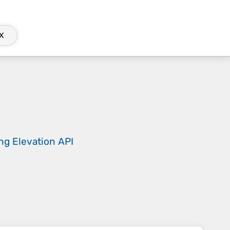
X
ing
Elevation API