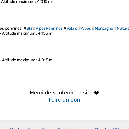
•
Altitude maximum
: 4’015 m
pes pennines. #
Ski
#
AlpesPennines
#
Valais
#
Alpes
#
Montagne
#
Natur
 •
Altitude maximum
: 4’155 m
 •
Altitude maximum
: 4’015 m
Merci de soutenir ce site ❤️
Faire un don