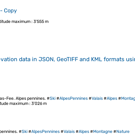
 - Copy
ltitude maximum
: 3’555 m
evation data in JSON, GeoTIFF and KML formats
us
aas-Fee. Alpes pennines. #
Ski
#
AlpesPennines
#
Valais
#
Alpes
#
Monta
titude maximum
: 3’026 m
 pennines. #
Ski
#
AlpesPennines
#
Valais
#
Alpes
#
Montagne
#
Nature