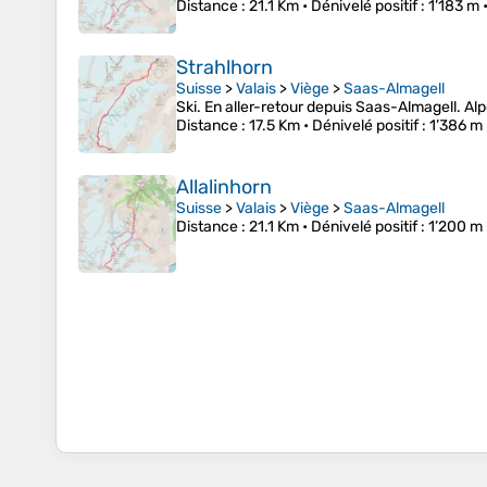
Distance
: 21.1 Km •
Dénivelé positif
: 1’183 m 
Strahlhorn
Suisse
>
Valais
>
Viège
>
Saas-Almagell
Ski. En aller-retour depuis Saas-Almagell. Al
Distance
: 17.5 Km •
Dénivelé positif
: 1’386 m
Allalinhorn
Suisse
>
Valais
>
Viège
>
Saas-Almagell
Distance
: 21.1 Km •
Dénivelé positif
: 1’200 m