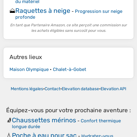
du matériel
Raquettes à neige
🗻
-
Progression sur neige
profonde
En tant que Partenaire Amazon, ce site perçoit une commission sur
les achats éligibles sans surcoût pour vous.
Autres lieux
Maison Olympique
•
Chalet-à-Gobet
Mentions légales
•
Contact
•
Elevation database
•
Elevation API
Équipez-vous pour votre prochaine aventure :
Chaussettes mérinos
🧦
-
Confort thermique
longue durée
Poche à eau pour sac
💧
-
Hydratez-vous