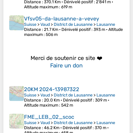
Distance
: 370.1 Km •
Dénivelé positif
: 2’841 m •
Altitude maximum
: 619 m
Vfsv05-da-lausanne-a-vevey
Suisse
>
Vaud
>
District de Lausanne
>
Lausanne
Distance
: 21.7 Km •
Dénivelé positif
: 393 m •
Altitude
maximum
: 506 m
Merci de soutenir ce site ❤️
Faire un don
20KM 2024-13987322
Suisse
>
Vaud
>
District de Lausanne
>
Lausanne
Distance
: 20.0 Km •
Dénivelé positif
: 309 m •
Altitude maximum
: 542 m
FME_LEB_02_scoc
Suisse
>
Vaud
>
District de Lausanne
>
Lausanne
Distance
: 46.2 Km •
Dénivelé positif
: 370 m •
Altitude maximum
: 658 m