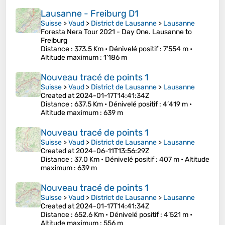
Lausanne - Freiburg D1
Suisse
>
Vaud
>
District de Lausanne
>
Lausanne
Foresta Nera Tour 2021 - Day One. Lausanne to
Freiburg
Distance
: 373.5 Km •
Dénivelé positif
: 7’554 m •
Altitude maximum
: 1’186 m
Nouveau tracé de points 1
Suisse
>
Vaud
>
District de Lausanne
>
Lausanne
Created at 2024-01-17T14:41:34Z
Distance
: 637.5 Km •
Dénivelé positif
: 4’419 m •
Altitude maximum
: 639 m
Nouveau tracé de points 1
Suisse
>
Vaud
>
District de Lausanne
>
Lausanne
Created at 2024-06-11T13:56:29Z
Distance
: 37.0 Km •
Dénivelé positif
: 407 m •
Altitude
maximum
: 639 m
Nouveau tracé de points 1
Suisse
>
Vaud
>
District de Lausanne
>
Lausanne
Created at 2024-01-17T14:41:34Z
Distance
: 652.6 Km •
Dénivelé positif
: 4’521 m •
Altitude maximum
: 556 m