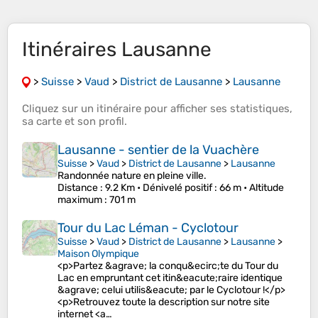
Itinéraires Lausanne
>
Suisse
>
Vaud
>
District de Lausanne
>
Lausanne
Cliquez sur un
itinéraire
pour afficher ses
statistiques
,
sa
carte
et son
profil
.
Lausanne - sentier de la Vuachère
Suisse
>
Vaud
>
District de Lausanne
>
Lausanne
Randonnée nature en pleine ville.
Distance
: 9.2 Km •
Dénivelé positif
: 66 m •
Altitude
maximum
: 701 m
Tour du Lac Léman - Cyclotour
Suisse
>
Vaud
>
District de Lausanne
>
Lausanne
>
Maison Olympique
<p>Partez &agrave; la conqu&ecirc;te du Tour du
Lac en empruntant cet itin&eacute;raire identique
&agrave; celui utilis&eacute; par le Cyclotour !</p>
<p>Retrouvez toute la description sur notre site
internet <a…