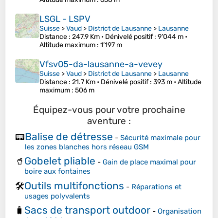
LSGL - LSPV
Suisse
>
Vaud
>
District de Lausanne
>
Lausanne
Distance
: 247.9 Km •
Dénivelé positif
: 9’044 m •
Altitude maximum
: 1’197 m
Vfsv05-da-lausanne-a-vevey
Suisse
>
Vaud
>
District de Lausanne
>
Lausanne
Distance
: 21.7 Km •
Dénivelé positif
: 393 m •
Altitude
maximum
: 506 m
Équipez-vous pour votre prochaine
aventure :
Balise de détresse
📟
-
Sécurité maximale pour
les zones blanches hors réseau GSM
Gobelet pliable
🥤
-
Gain de place maximal pour
boire aux fontaines
Outils multifonctions
🛠️
-
Réparations et
usages polyvalents
Sacs de transport outdoor
🧳
-
Organisation