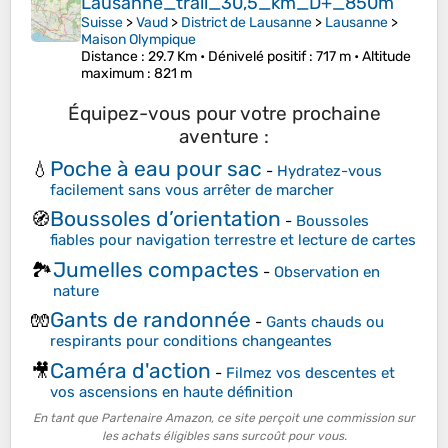
Lausanne_trail_30,5_km_D+_850m
Suisse
>
Vaud
>
District de Lausanne
>
Lausanne
>
Maison Olympique
Distance
: 29.7 Km •
Dénivelé positif
: 717 m •
Altitude
maximum
: 821 m
Équipez-vous pour votre prochaine
aventure :
Poche à eau pour sac
💧
-
Hydratez-vous
facilement sans vous arrêter de marcher
Boussoles d’orientation
🧭
-
Boussoles
fiables pour navigation terrestre et lecture de cartes
Jumelles compactes
🏞️
-
Observation en
nature
Gants de randonnée
🧤
-
Gants chauds ou
respirants pour conditions changeantes
Caméra d'action
🎥
-
Filmez vos descentes et
vos ascensions en haute définition
En tant que Partenaire Amazon, ce site perçoit une commission sur
les achats éligibles sans surcoût pour vous.