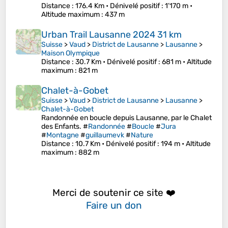
Distance
: 176.4 Km •
Dénivelé positif
: 1’170 m •
Altitude maximum
: 437 m
Urban Trail Lausanne 2024 31 km
Suisse
>
Vaud
>
District de Lausanne
>
Lausanne
>
Maison Olympique
Distance
: 30.7 Km •
Dénivelé positif
: 681 m •
Altitude
maximum
: 821 m
Chalet-à-Gobet
Suisse
>
Vaud
>
District de Lausanne
>
Lausanne
>
Chalet-à-Gobet
Randonnée en boucle depuis Lausanne, par le Chalet
des Enfants. #
Randonnée
#
Boucle
#
Jura
#
Montagne
#
guillaumevk
#
Nature
Distance
: 10.7 Km •
Dénivelé positif
: 194 m •
Altitude
maximum
: 882 m
Merci de soutenir ce site ❤️
Faire un don