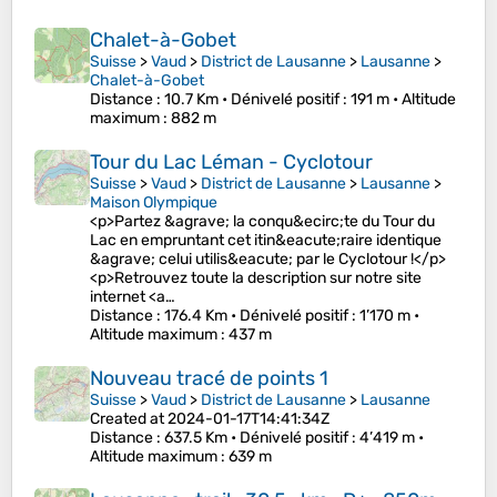
Chalet-à-Gobet
Suisse
>
Vaud
>
District de Lausanne
>
Lausanne
>
Chalet-à-Gobet
Distance
: 10.7 Km •
Dénivelé positif
: 191 m •
Altitude
maximum
: 882 m
Tour du Lac Léman - Cyclotour
Suisse
>
Vaud
>
District de Lausanne
>
Lausanne
>
Maison Olympique
<p>Partez &agrave; la conqu&ecirc;te du Tour du
Lac en empruntant cet itin&eacute;raire identique
&agrave; celui utilis&eacute; par le Cyclotour !</p>
<p>Retrouvez toute la description sur notre site
internet <a…
Distance
: 176.4 Km •
Dénivelé positif
: 1’170 m •
Altitude maximum
: 437 m
Nouveau tracé de points 1
Suisse
>
Vaud
>
District de Lausanne
>
Lausanne
Created at 2024-01-17T14:41:34Z
Distance
: 637.5 Km •
Dénivelé positif
: 4’419 m •
Altitude maximum
: 639 m