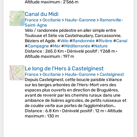
Altitude maximum
: 2’566 m
Canal du Midi
France
>
Occitanie
>
Haute-Garonne
>
Ramonville-
Saint-Agne
Vélo / randonnée pédestre en aller simple entre
Toulouse et Sète via Castelnaudary, Carcassonne,
Béziers et Agde. #
Vélo
#
Randonnée
#
Rivière
#
Canal
#
Campagne
#
Mer
#
Méditerranée
#
Nature
Distance
: 265.0 Km •
Dénivelé positif
: 1’268 m •
Altitude maximum
: 197 m
Le long de l'Hers à Castelginest
France
>
Occitanie
>
Haute-Garonne
>
Castelginest
Depuis Castelginest, cette boucle paisible s’élance
sur les berges arborées de l’Hers-Mort vers des
espaces plus ouverts en direction de Bruguières,
avant de revenir par les chemins ruraux dans une
ambiance de lisières agricoles, de petits ruisseaux et
de coulée verte aux portes de l’agglomération…
Distance
: 6.8 Km •
Dénivelé positif
: 12 m •
Altitude
maximum
: 130 m