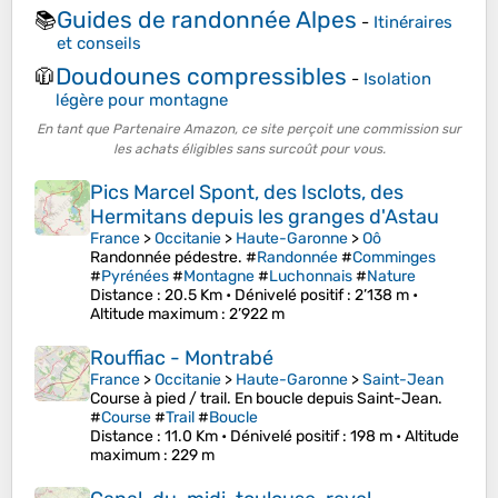
Guides de randonnée Alpes
📚
-
Itinéraires
et conseils
Doudounes compressibles
🧥
-
Isolation
légère pour montagne
En tant que Partenaire Amazon, ce site perçoit une commission sur
les achats éligibles sans surcoût pour vous.
Pics Marcel Spont, des Isclots, des
Hermitans depuis les granges d'Astau
France
>
Occitanie
>
Haute-Garonne
>
Oô
Randonnée pédestre. #
Randonnée
#
Comminges
#
Pyrénées
#
Montagne
#
Luchonnais
#
Nature
Distance
: 20.5 Km •
Dénivelé positif
: 2’138 m •
Altitude maximum
: 2’922 m
Rouffiac - Montrabé
France
>
Occitanie
>
Haute-Garonne
>
Saint-Jean
Course à pied / trail. En boucle depuis Saint-Jean.
#
Course
#
Trail
#
Boucle
Distance
: 11.0 Km •
Dénivelé positif
: 198 m •
Altitude
maximum
: 229 m