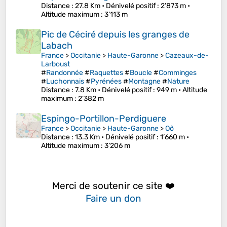
Distance
: 27.8 Km •
Dénivelé positif
: 2’873 m •
Altitude maximum
: 3’113 m
Pic de Céciré depuis les granges de
Labach
France
>
Occitanie
>
Haute-Garonne
>
Cazeaux-de-
Larboust
#
Randonnée
#
Raquettes
#
Boucle
#
Comminges
#
Luchonnais
#
Pyrénées
#
Montagne
#
Nature
Distance
: 7.8 Km •
Dénivelé positif
: 949 m •
Altitude
maximum
: 2’382 m
Espingo-Portillon-Perdiguere
France
>
Occitanie
>
Haute-Garonne
>
Oô
Distance
: 13.3 Km •
Dénivelé positif
: 1’660 m •
Altitude maximum
: 3’206 m
Merci de soutenir ce site ❤️
Faire un don