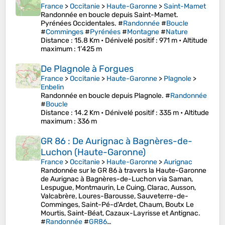
France
>
Occitanie
>
Haute-Garonne
>
Saint-Mamet
Randonnée en boucle depuis Saint-Mamet.
Pyrénées Occidentales. #
Randonnée
#
Boucle
#
Comminges
#
Pyrénées
#
Montagne
#
Nature
Distance
: 15.8 Km •
Dénivelé positif
: 971 m •
Altitude
maximum
: 1’425 m
De Plagnole à Forgues
France
>
Occitanie
>
Haute-Garonne
>
Plagnole
>
Enbelin
Randonnée en boucle depuis Plagnole. #
Randonnée
#
Boucle
Distance
: 14.2 Km •
Dénivelé positif
: 335 m •
Altitude
maximum
: 336 m
GR 86 : De Aurignac à Bagnères-de-
Luchon (Haute-Garonne)
France
>
Occitanie
>
Haute-Garonne
>
Aurignac
Randonnée sur le GR 86 à travers la Haute-Garonne
de Aurignac à Bagnères-de-Luchon via Saman,
Lespugue, Montmaurin, Le Cuing, Clarac, Ausson,
Valcabrère, Loures-Barousse, Sauveterre-de-
Comminges, Saint-Pé-d'Ardet, Chaum, Boutx Le
Mourtis, Saint-Béat, Cazaux-Layrisse et Antignac.
#
Randonnée
#
GR86
…