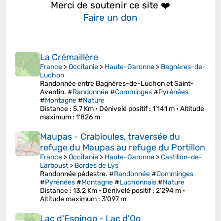
Merci de soutenir ce site ❤️
Faire un don
La Crémaillère
France
>
Occitanie
>
Haute-Garonne
>
Bagnères-de-
Luchon
Randonnée entre Bagnères-de-Luchon et Saint-
Aventin. #
Randonnée
#
Comminges
#
Pyrénées
#
Montagne
#
Nature
Distance
: 5.7 Km •
Dénivelé positif
: 1’141 m •
Altitude
maximum
: 1’826 m
Maupas - Crabioules, traversée du
refuge du Maupas au refuge du Portillon
France
>
Occitanie
>
Haute-Garonne
>
Castillon-de-
Larboust
>
Bordes de Lys
Randonnée pédestre. #
Randonnée
#
Comminges
#
Pyrénées
#
Montagne
#
Luchonnais
#
Nature
Distance
: 13.2 Km •
Dénivelé positif
: 2’294 m •
Altitude maximum
: 3’097 m
Lac d'Espingo - Lac d'Oo