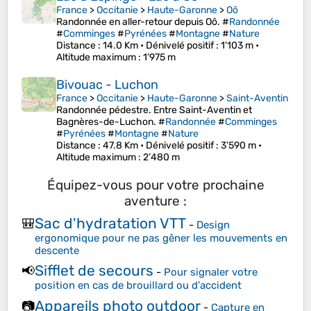
France
>
Occitanie
>
Haute-Garonne
>
Oô
Randonnée en aller-retour depuis Oô. #
Randonnée
#
Comminges
#
Pyrénées
#
Montagne
#
Nature
Distance
: 14.0 Km •
Dénivelé positif
: 1’103 m •
Altitude maximum
: 1’975 m
Bivouac - Luchon
France
>
Occitanie
>
Haute-Garonne
>
Saint-Aventin
Randonnée pédestre. Entre Saint-Aventin et
Bagnères-de-Luchon. #
Randonnée
#
Comminges
#
Pyrénées
#
Montagne
#
Nature
Distance
: 47.8 Km •
Dénivelé positif
: 3’590 m •
Altitude maximum
: 2’480 m
Équipez-vous pour votre prochaine
aventure :
Sac d'hydratation VTT
🎒
-
Design
ergonomique pour ne pas gêner les mouvements en
descente
Sifflet de secours
📢
-
Pour signaler votre
position en cas de brouillard ou d'accident
Appareils photo outdoor
📷
-
Capture en