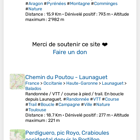
#
Aragon
#
Pyrénées
#
Montagne
#
Comminges
#
Nature
Distance
: 15.9 Km •
Dénivelé positif
: 793 m •
Altitude
maximum
: 2’982 m
Merci de soutenir ce site ❤️
Faire un don
Chemin du Poutou - Launaguet
France
>
Occitanie
>
Haute-Garonne
>
Launaguet
>
Balados
Randonnée / VTT / course à pied / trail. En boucle
depuis Launaguet. #
Randonnée
#
VTT
#
Course
#
Trail
#
Boucle
#
Campagne
#
Ville
#
Nature
#
Toulouse
Distance
: 18.7 Km •
Dénivelé positif
: 277 m •
Altitude
maximum
: 221 m
Perdiguero, pic Royo, Crabioules
occidental depuis le Portillon