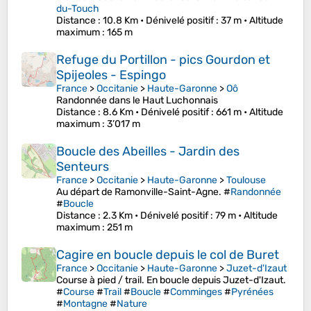
du-Touch
Distance
: 10.8 Km •
Dénivelé positif
: 37 m •
Altitude
maximum
: 165 m
Refuge du Portillon - pics Gourdon et
Spijeoles - Espingo
France
>
Occitanie
>
Haute-Garonne
>
Oô
Randonnée dans le Haut Luchonnais
Distance
: 8.6 Km •
Dénivelé positif
: 661 m •
Altitude
maximum
: 3’017 m
Boucle des Abeilles - Jardin des
Senteurs
France
>
Occitanie
>
Haute-Garonne
>
Toulouse
Au départ de Ramonville-Saint-Agne. #
Randonnée
#
Boucle
Distance
: 2.3 Km •
Dénivelé positif
: 79 m •
Altitude
maximum
: 251 m
Cagire en boucle depuis le col de Buret
France
>
Occitanie
>
Haute-Garonne
>
Juzet-d'Izaut
Course à pied / trail. En boucle depuis Juzet-d'Izaut.
#
Course
#
Trail
#
Boucle
#
Comminges
#
Pyrénées
#
Montagne
#
Nature