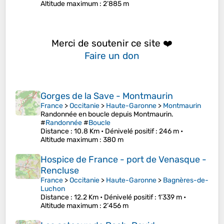
Altitude maximum
: 2’885 m
Merci de soutenir ce site ❤️
Faire un don
Gorges de la Save - Montmaurin
France
>
Occitanie
>
Haute-Garonne
>
Montmaurin
Randonnée en boucle depuis Montmaurin.
#
Randonnée
#
Boucle
Distance
: 10.8 Km •
Dénivelé positif
: 246 m •
Altitude maximum
: 380 m
Hospice de France - port de Venasque -
Rencluse
France
>
Occitanie
>
Haute-Garonne
>
Bagnères-de-
Luchon
Distance
: 12.2 Km •
Dénivelé positif
: 1’339 m •
Altitude maximum
: 2’456 m