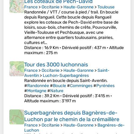
Les coteaux de Pech-David
France
>
Occitanie
>
Haute-Garonne
>
Toulouse
Randonnée / VTT / course à pied / trail. En boucle
depuis Rangueil. Cette boucle depuis Rangueil
explore les coteaux de Pech-David entre base de
loisirs, sous-bois, chemins de crête, Pouvourville,
Vieille-Toulouse et Pechbusque, avec une
alternance entre quartiers toulousains, prairies,
cultures et…
Distance
: 16.9 Km •
Dénivelé positif
: 437 m •
Altitude
maximum
: 275 m
Tour des 3000 luchonnais
France
>
Occitanie
>
Haute-Garonne
>
Saint-
Aventin
>
Luchon-Superbagnères
Randonnée en boucle depuis Saint-Aventin.
#
Randonnée
#
Boucle
#
Comminges
#
Pyrénées
#
Montagne
#
Nature
Distance
: 39.2 Km •
Dénivelé positif
: 3’415 m •
Altitude maximum
: 3’197 m
Superbagnères depuis Bagnères-de-
Luchon par le chemin de la crémaillère
France
>
Occitanie
>
Haute-Garonne
>
Bagnères-de-
Luchon