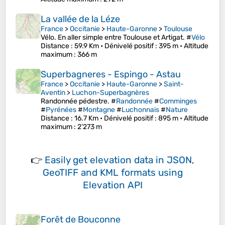
La vallée de la Léze
France
>
Occitanie
>
Haute-Garonne
>
Toulouse
Vélo. En aller simple entre Toulouse et Artigat. #
Vélo
Distance
: 59.9 Km •
Dénivelé positif
: 395 m •
Altitude
maximum
: 366 m
Superbagneres - Espingo - Astau
France
>
Occitanie
>
Haute-Garonne
>
Saint-
Aventin
>
Luchon-Superbagnères
Randonnée pédestre. #
Randonnée
#
Comminges
#
Pyrénées
#
Montagne
#
Luchonnais
#
Nature
Distance
: 16.7 Km •
Dénivelé positif
: 895 m •
Altitude
maximum
: 2’273 m
👉
Easily
get elevation data in JSON,
GeoTIFF and KML formats
using
Elevation API
Forêt de Bouconne