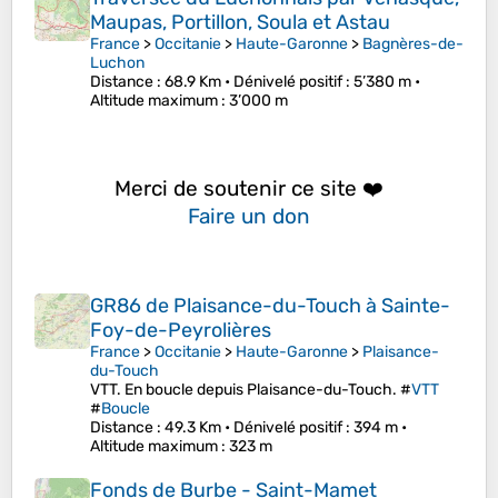
Maupas, Portillon, Soula et Astau
France
>
Occitanie
>
Haute-Garonne
>
Bagnères-de-
Luchon
Distance
: 68.9 Km •
Dénivelé positif
: 5’380 m •
Altitude maximum
: 3’000 m
Merci de soutenir ce site ❤️
Faire un don
GR86 de Plaisance-du-Touch à Sainte-
Foy-de-Peyrolières
France
>
Occitanie
>
Haute-Garonne
>
Plaisance-
du-Touch
VTT. En boucle depuis Plaisance-du-Touch. #
VTT
#
Boucle
Distance
: 49.3 Km •
Dénivelé positif
: 394 m •
Altitude maximum
: 323 m
Fonds de Burbe - Saint-Mamet