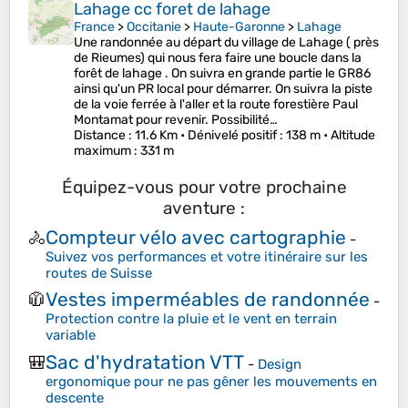
Lahage cc foret de lahage
France
>
Occitanie
>
Haute-Garonne
>
Lahage
Une randonnée au départ du village de Lahage ( près
de Rieumes) qui nous fera faire une boucle dans la
forêt de lahage . On suivra en grande partie le GR86
ainsi qu'un PR local pour démarrer. On suivra la piste
de la voie ferrée à l'aller et la route forestière Paul
Montamat pour revenir. Possibilité…
Distance
: 11.6 Km •
Dénivelé positif
: 138 m •
Altitude
maximum
: 331 m
Équipez-vous pour votre prochaine
aventure :
Compteur vélo avec cartographie
🚴
-
Suivez vos performances et votre itinéraire sur les
routes de Suisse
Vestes imperméables de randonnée
🧥
-
Protection contre la pluie et le vent en terrain
variable
Sac d'hydratation VTT
🎒
-
Design
ergonomique pour ne pas gêner les mouvements en
descente