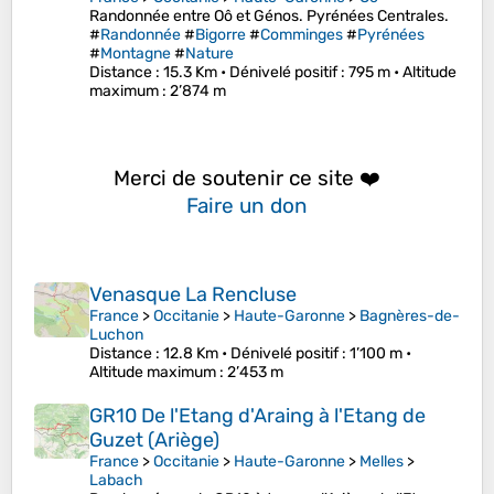
Randonnée entre Oô et Génos. Pyrénées Centrales.
#
Randonnée
#
Bigorre
#
Comminges
#
Pyrénées
#
Montagne
#
Nature
Distance
: 15.3 Km •
Dénivelé positif
: 795 m •
Altitude
maximum
: 2’874 m
Merci de soutenir ce site ❤️
Faire un don
Venasque La Rencluse
France
>
Occitanie
>
Haute-Garonne
>
Bagnères-de-
Luchon
Distance
: 12.8 Km •
Dénivelé positif
: 1’100 m •
Altitude maximum
: 2’453 m
GR10 De l'Etang d'Araing à l'Etang de
Guzet (Ariège)
France
>
Occitanie
>
Haute-Garonne
>
Melles
>
Labach