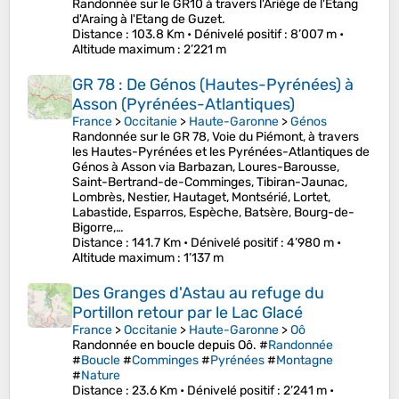
Randonnée sur le GR10 à travers l'Ariège de l'Etang
d'Araing à l'Etang de Guzet.
Distance
: 103.8 Km •
Dénivelé positif
: 8’007 m •
Altitude maximum
: 2’221 m
GR 78 : De Génos (Hautes-Pyrénées) à
Asson (Pyrénées-Atlantiques)
France
>
Occitanie
>
Haute-Garonne
>
Génos
Randonnée sur le GR 78, Voie du Piémont, à travers
les Hautes-Pyrénées et les Pyrénées-Atlantiques de
Génos à Asson via Barbazan, Loures-Barousse,
Saint-Bertrand-de-Comminges, Tibiran-Jaunac,
Lombrès, Nestier, Hautaget, Montsérié, Lortet,
Labastide, Esparros, Espèche, Batsère, Bourg-de-
Bigorre,…
Distance
: 141.7 Km •
Dénivelé positif
: 4’980 m •
Altitude maximum
: 1’137 m
Des Granges d'Astau au refuge du
Portillon retour par le Lac Glacé
France
>
Occitanie
>
Haute-Garonne
>
Oô
Randonnée en boucle depuis Oô. #
Randonnée
#
Boucle
#
Comminges
#
Pyrénées
#
Montagne
#
Nature
Distance
: 23.6 Km •
Dénivelé positif
: 2’241 m •