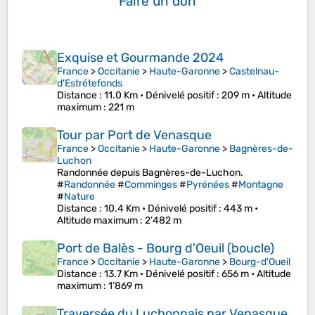
Faire un don
Exquise et Gourmande 2024
France
>
Occitanie
>
Haute-Garonne
>
Castelnau-
d'Estrétefonds
Distance
: 11.0 Km •
Dénivelé positif
: 209 m •
Altitude
maximum
: 221 m
Tour par Port de Venasque
France
>
Occitanie
>
Haute-Garonne
>
Bagnères-de-
Luchon
Randonnée depuis Bagnères-de-Luchon.
#
Randonnée
#
Comminges
#
Pyrénées
#
Montagne
#
Nature
Distance
: 10.4 Km •
Dénivelé positif
: 443 m •
Altitude maximum
: 2’482 m
Port de Balès - Bourg d'Oeuil (boucle)
France
>
Occitanie
>
Haute-Garonne
>
Bourg-d'Oueil
Distance
: 13.7 Km •
Dénivelé positif
: 656 m •
Altitude
maximum
: 1’869 m
Traversée du Luchonnais par Venasque,