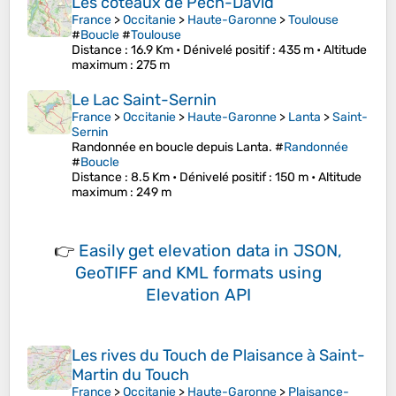
Les coteaux de Pech-David
France
>
Occitanie
>
Haute-Garonne
>
Toulouse
#
Boucle
#
Toulouse
Distance
: 16.9 Km •
Dénivelé positif
: 435 m •
Altitude
maximum
: 275 m
Le Lac Saint-Sernin
France
>
Occitanie
>
Haute-Garonne
>
Lanta
>
Saint-
Sernin
Randonnée en boucle depuis Lanta. #
Randonnée
#
Boucle
Distance
: 8.5 Km •
Dénivelé positif
: 150 m •
Altitude
maximum
: 249 m
👉
Easily
get elevation data in JSON,
GeoTIFF and KML formats
using
Elevation API
Les rives du Touch de Plaisance à Saint-
Martin du Touch
France
>
Occitanie
>
Haute-Garonne
>
Plaisance-