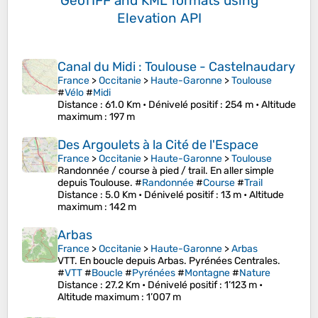
GeoTIFF and KML formats
using
Elevation API
Canal du Midi : Toulouse - Castelnaudary
France
>
Occitanie
>
Haute-Garonne
>
Toulouse
#
Vélo
#
Midi
Distance
: 61.0 Km •
Dénivelé positif
: 254 m •
Altitude
maximum
: 197 m
Des Argoulets à la Cité de l'Espace
France
>
Occitanie
>
Haute-Garonne
>
Toulouse
Randonnée / course à pied / trail. En aller simple
depuis Toulouse. #
Randonnée
#
Course
#
Trail
Distance
: 5.0 Km •
Dénivelé positif
: 13 m •
Altitude
maximum
: 142 m
Arbas
France
>
Occitanie
>
Haute-Garonne
>
Arbas
VTT. En boucle depuis Arbas. Pyrénées Centrales.
#
VTT
#
Boucle
#
Pyrénées
#
Montagne
#
Nature
Distance
: 27.2 Km •
Dénivelé positif
: 1’123 m •
Altitude maximum
: 1’007 m