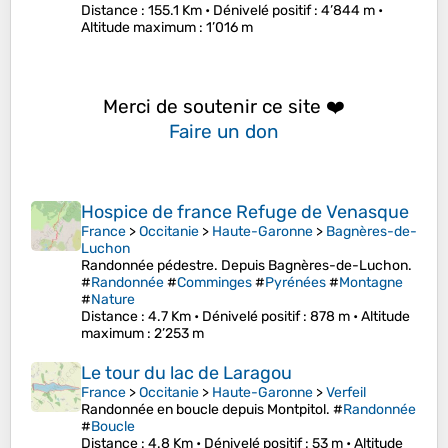
Distance
: 155.1 Km •
Dénivelé positif
: 4’844 m •
Altitude maximum
: 1’016 m
Merci de soutenir ce site ❤️
Faire un don
Hospice de france Refuge de Venasque
France
>
Occitanie
>
Haute-Garonne
>
Bagnères-de-
Luchon
Randonnée pédestre. Depuis Bagnères-de-Luchon.
#
Randonnée
#
Comminges
#
Pyrénées
#
Montagne
#
Nature
Distance
: 4.7 Km •
Dénivelé positif
: 878 m •
Altitude
maximum
: 2’253 m
Le tour du lac de Laragou
France
>
Occitanie
>
Haute-Garonne
>
Verfeil
Randonnée en boucle depuis Montpitol. #
Randonnée
#
Boucle
Distance
: 4.8 Km •
Dénivelé positif
: 53 m •
Altitude