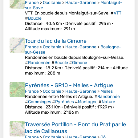
France
>
Occitanie
>
Haute-Garonne
>
Montaigut-
sur-Save
VTT. En boucle depuis Montaigut-sur-Save. #
VTT
#
Boucle
Distance
: 40.6 Km •
Dénivelé positif
: 295 m •
Altitude maximum
: 291 m
Tour du lac de la Gimone
France
>
Occitanie
>
Haute-Garonne
>
Boulogne-
sur-Gesse
Randonnée en boucle depuis Boulogne-sur-Gesse.
#
Randonnée
#
Boucle
#
Gimone
Distance
: 18.2 Km •
Dénivelé positif
: 214 m •
Altitude
maximum
: 288 m
Pyrénées - GR10 - Melles - Artigue
France
>
Occitanie
>
Haute-Garonne
>
Melles
Randonnée entre Melles et Artigue. #
Randonnée
#
Comminges
#
Pyrénées
#
Montagne
#
Nature
Distance
: 23.1 Km •
Dénivelé positif
: 1’929 m •
Altitude maximum
: 2’186 m
Traversée Portillon - Pont du Prat par le
lac de Caillaouas
France
>
Occitanie
>
Haute-Garonne
>
Oô