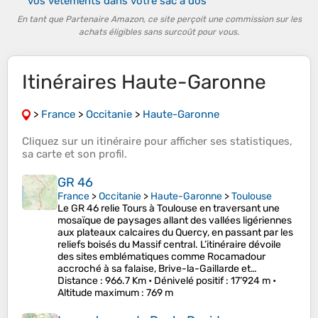
vos vêtements dans votre sac à dos
En tant que Partenaire Amazon, ce site perçoit une commission sur les
achats éligibles sans surcoût pour vous.
Itinéraires Haute-Garonne
>
France
>
Occitanie
>
Haute-Garonne
Cliquez sur un
itinéraire
pour afficher ses
statistiques
,
sa
carte
et son
profil
.
GR 46
France
>
Occitanie
>
Haute-Garonne
>
Toulouse
Le GR 46 relie Tours à Toulouse en traversant une
mosaïque de paysages allant des vallées ligériennes
aux plateaux calcaires du Quercy, en passant par les
reliefs boisés du Massif central. L’itinéraire dévoile
des sites emblématiques comme Rocamadour
accroché à sa falaise, Brive-la-Gaillarde et…
Distance
: 966.7 Km •
Dénivelé positif
: 17’924 m •
Altitude maximum
: 769 m