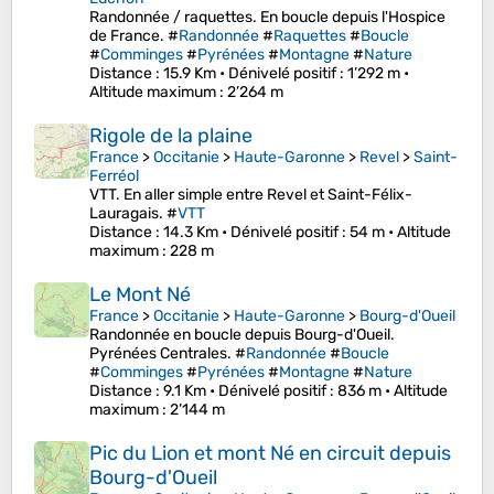
Randonnée / raquettes. En boucle depuis l'Hospice
de France. #
Randonnée
#
Raquettes
#
Boucle
#
Comminges
#
Pyrénées
#
Montagne
#
Nature
Distance
: 15.9 Km •
Dénivelé positif
: 1’292 m •
Altitude maximum
: 2’264 m
Rigole de la plaine
France
>
Occitanie
>
Haute-Garonne
>
Revel
>
Saint-
Ferréol
VTT. En aller simple entre Revel et Saint-Félix-
Lauragais. #
VTT
Distance
: 14.3 Km •
Dénivelé positif
: 54 m •
Altitude
maximum
: 228 m
Le Mont Né
France
>
Occitanie
>
Haute-Garonne
>
Bourg-d'Oueil
Randonnée en boucle depuis Bourg-d'Oueil.
Pyrénées Centrales. #
Randonnée
#
Boucle
#
Comminges
#
Pyrénées
#
Montagne
#
Nature
Distance
: 9.1 Km •
Dénivelé positif
: 836 m •
Altitude
maximum
: 2’144 m
Pic du Lion et mont Né en circuit depuis
Bourg-d'Oueil