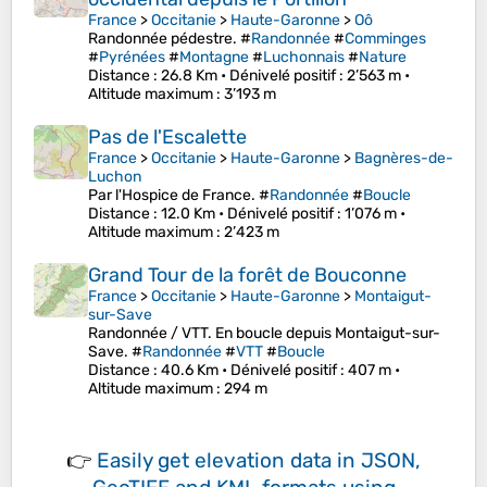
France
>
Occitanie
>
Haute-Garonne
>
Oô
Randonnée pédestre. #
Randonnée
#
Comminges
#
Pyrénées
#
Montagne
#
Luchonnais
#
Nature
Distance
: 26.8 Km •
Dénivelé positif
: 2’563 m •
Altitude maximum
: 3’193 m
Pas de l'Escalette
France
>
Occitanie
>
Haute-Garonne
>
Bagnères-de-
Luchon
Par l'Hospice de France. #
Randonnée
#
Boucle
Distance
: 12.0 Km •
Dénivelé positif
: 1’076 m •
Altitude maximum
: 2’423 m
Grand Tour de la forêt de Bouconne
France
>
Occitanie
>
Haute-Garonne
>
Montaigut-
sur-Save
Randonnée / VTT. En boucle depuis Montaigut-sur-
Save. #
Randonnée
#
VTT
#
Boucle
Distance
: 40.6 Km •
Dénivelé positif
: 407 m •
Altitude maximum
: 294 m
👉
Easily
get elevation data in JSON,