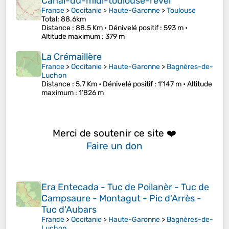
Canal-du-midi-toulouse-revel
France
>
Occitanie
>
Haute-Garonne
>
Toulouse
Total: 88.6km
Distance
: 88.5 Km •
Dénivelé positif
: 593 m •
Altitude maximum
: 379 m
La Crémaillère
France
>
Occitanie
>
Haute-Garonne
>
Bagnères-de-
Luchon
Distance
: 5.7 Km •
Dénivelé positif
: 1’147 m •
Altitude
maximum
: 1’826 m
Merci de soutenir ce site ❤️
Faire un don
Era Entecada - Tuc de Poilanèr - Tuc de
Campsaure - Montagut - Pic d'Arrès -
Tuc d'Aubars
France
>
Occitanie
>
Haute-Garonne
>
Bagnères-de-
Luchon