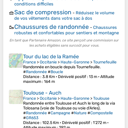
conditions difficiles
Sac de compression
🧺
-
Réduisez le volume
de vos vêtements dans votre sac à dos
Chaussures de randonnée
🥾
-
Chaussures
robustes et confortables pour sentiers et montagne
En tant que Partenaire Amazon, ce site perçoit une commission sur
les achats éligibles sans surcoût pour vous.
Tour du lac de la Ramée
France
>
Occitanie
>
Haute-Garonne
>
Tournefeuille
Randonnée en boucle depuis Tournefeuille.
#
Randonnée
#
Boucle
Distance
: 3.8 Km •
Dénivelé positif
: 13 m •
Altitude
maximum
: 164 m
Toulouse - Auch
France
>
Occitanie
>
Haute-Garonne
>
Toulouse
Randonnée entre Toulouse et Auch le long de la via
Tolosana (voie de Toulouse ou voie d'Arles).
#
Randonnée
#
Campagne
#
Nature
#
Compostelle
#
GR653
Distance
: 102.5 Km •
Dénivelé positif
: 1’272 m •
Altitude maximum
: 292 m