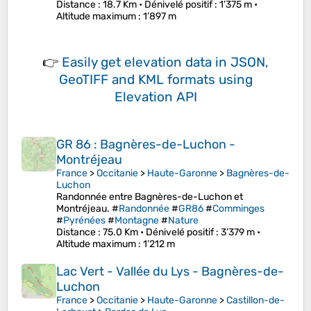
Distance
: 18.7 Km •
Dénivelé positif
: 1’375 m •
Altitude maximum
: 1’897 m
👉
Easily
get elevation data in JSON,
GeoTIFF and KML formats
using
Elevation API
GR 86 : Bagnères-de-Luchon -
Montréjeau
France
>
Occitanie
>
Haute-Garonne
>
Bagnères-de-
Luchon
Randonnée entre Bagnères-de-Luchon et
Montréjeau. #
Randonnée
#
GR86
#
Comminges
#
Pyrénées
#
Montagne
#
Nature
Distance
: 75.0 Km •
Dénivelé positif
: 3’379 m •
Altitude maximum
: 1’212 m
Lac Vert - Vallée du Lys - Bagnères-de-
Luchon
France
>
Occitanie
>
Haute-Garonne
>
Castillon-de-