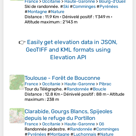
France
>
Occitanie
>
Haute-Garonne
>
Bourg-d'Oueil
Ski de randonnée. #
Ski
#
Comminges
#
Pyrénées
#
Montagne
#
Nature
Distance
: 11.9 Km •
Dénivelé positif
: 1’349 m •
Altitude maximum
: 2’143 m
👉
Easily
get elevation data in JSON,
GeoTIFF and KML formats
using
Elevation API
Toulouse - Forêt de Bouconne
France
>
Occitanie
>
Haute-Garonne
>
Pibrac
Tour du Télégraphe. #
Randonnée
#
Boucle
Distance
: 12.8 Km •
Dénivelé positif
: 88 m •
Altitude
maximum
: 238 m
Clarabide, Gourgs Blancs, Spijeoles
depuis le refuge du Portillon
France
>
Occitanie
>
Haute-Garonne
>
Oô
Randonnée pédestre. #
Randonnée
#
Comminges
#
Pyrénées
#
Montagne
#
Luchonnais
#
Nature