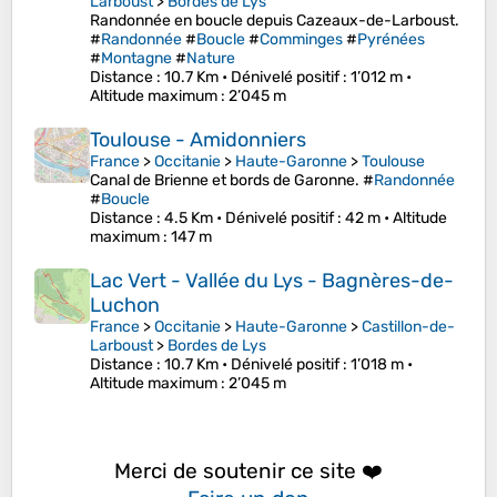
Larboust
>
Bordes de Lys
Randonnée en boucle depuis Cazeaux-de-Larboust.
#
Randonnée
#
Boucle
#
Comminges
#
Pyrénées
#
Montagne
#
Nature
Distance
: 10.7 Km •
Dénivelé positif
: 1’012 m •
Altitude maximum
: 2’045 m
Toulouse - Amidonniers
France
>
Occitanie
>
Haute-Garonne
>
Toulouse
Canal de Brienne et bords de Garonne. #
Randonnée
#
Boucle
Distance
: 4.5 Km •
Dénivelé positif
: 42 m •
Altitude
maximum
: 147 m
Lac Vert - Vallée du Lys - Bagnères-de-
Luchon
France
>
Occitanie
>
Haute-Garonne
>
Castillon-de-
Larboust
>
Bordes de Lys
Distance
: 10.7 Km •
Dénivelé positif
: 1’018 m •
Altitude maximum
: 2’045 m
Merci de soutenir ce site ❤️