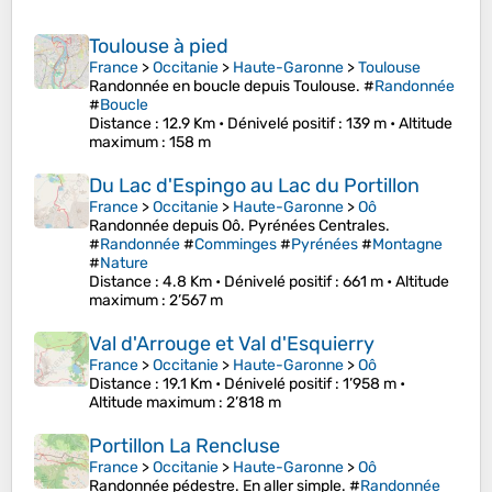
Toulouse à pied
France
>
Occitanie
>
Haute-Garonne
>
Toulouse
Randonnée en boucle depuis Toulouse. #
Randonnée
#
Boucle
Distance
: 12.9 Km •
Dénivelé positif
: 139 m •
Altitude
maximum
: 158 m
Du Lac d'Espingo au Lac du Portillon
France
>
Occitanie
>
Haute-Garonne
>
Oô
Randonnée depuis Oô. Pyrénées Centrales.
#
Randonnée
#
Comminges
#
Pyrénées
#
Montagne
#
Nature
Distance
: 4.8 Km •
Dénivelé positif
: 661 m •
Altitude
maximum
: 2’567 m
Val d'Arrouge et Val d'Esquierry
France
>
Occitanie
>
Haute-Garonne
>
Oô
Distance
: 19.1 Km •
Dénivelé positif
: 1’958 m •
Altitude maximum
: 2’818 m
Portillon La Rencluse
France
>
Occitanie
>
Haute-Garonne
>
Oô
Randonnée pédestre. En aller simple. #
Randonnée