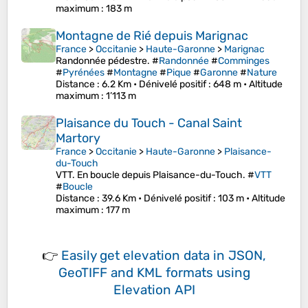
maximum
: 183 m
Montagne de Rié depuis Marignac
France
>
Occitanie
>
Haute-Garonne
>
Marignac
Randonnée pédestre. #
Randonnée
#
Comminges
#
Pyrénées
#
Montagne
#
Pique
#
Garonne
#
Nature
Distance
: 6.2 Km •
Dénivelé positif
: 648 m •
Altitude
maximum
: 1’113 m
Plaisance du Touch - Canal Saint
Martory
France
>
Occitanie
>
Haute-Garonne
>
Plaisance-
du-Touch
VTT. En boucle depuis Plaisance-du-Touch. #
VTT
#
Boucle
Distance
: 39.6 Km •
Dénivelé positif
: 103 m •
Altitude
maximum
: 177 m
👉
Easily
get elevation data in JSON,
GeoTIFF and KML formats
using
Elevation API