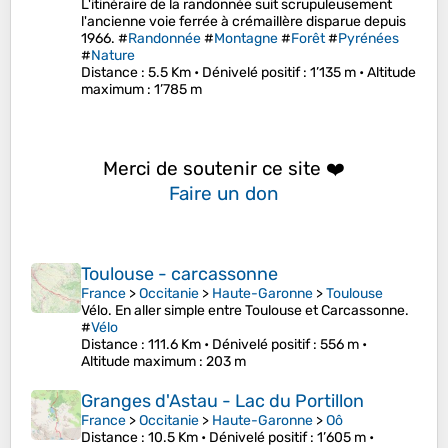
L'itinéraire de la randonnée suit scrupuleusement
l'ancienne voie ferrée à crémaillère disparue depuis
1966. #
Randonnée
#
Montagne
#
Forêt
#
Pyrénées
#
Nature
Distance
: 5.5 Km •
Dénivelé positif
: 1’135 m •
Altitude
maximum
: 1’785 m
Merci de soutenir ce site ❤️
Faire un don
Toulouse - carcassonne
France
>
Occitanie
>
Haute-Garonne
>
Toulouse
Vélo. En aller simple entre Toulouse et Carcassonne.
#
Vélo
Distance
: 111.6 Km •
Dénivelé positif
: 556 m •
Altitude maximum
: 203 m
Granges d'Astau - Lac du Portillon
France
>
Occitanie
>
Haute-Garonne
>
Oô
Distance
: 10.5 Km •
Dénivelé positif
: 1’605 m •