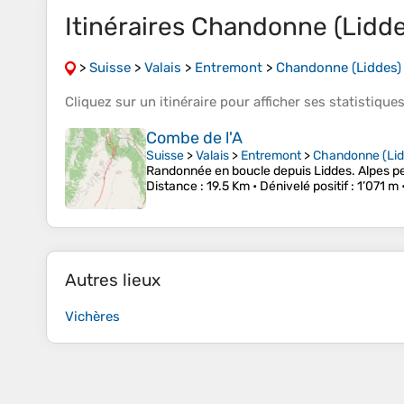
Itinéraires Chandonne (Lidde
>
Suisse
>
Valais
>
Entremont
>
Chandonne (Liddes)
Cliquez sur un
itinéraire
pour afficher ses
statistique
Combe de l'A
Suisse
>
Valais
>
Entremont
>
Chandonne (Lid
Randonnée en boucle depuis Liddes. Alpes p
Distance
: 19.5 Km •
Dénivelé positif
: 1’071 m 
Autres lieux
Vichères