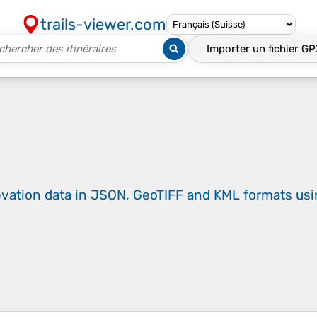
trails-viewer.com
Importer un fichier
GP
evation data in JSON, GeoTIFF and KML formats
us