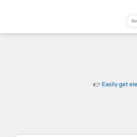
👉
Easily
get el