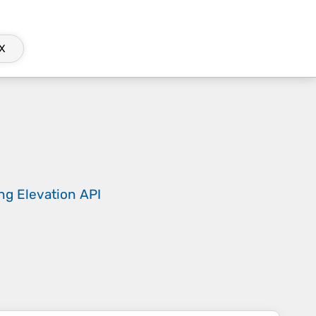
X
ing
Elevation API