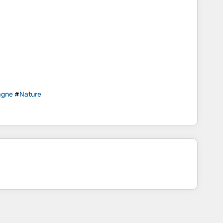
agne
#
Nature