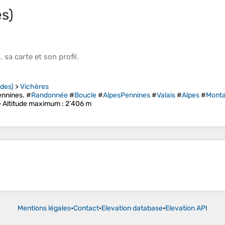
s)
s
, sa
carte
et son
profil
.
des)
>
Vichères
ennines. #
Randonnée
#
Boucle
#
AlpesPennines
#
Valais
#
Alpes
#
Mont
•
Altitude maximum
: 2’406 m
Mentions légales
•
Contact
•
Elevation database
•
Elevation API