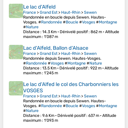
Le lac d'Alfeld
France
>
Grand Est
>
Haut-Rhin
>
Sewen
Randonnée en boucle depuis Sewen. Hautes-
Vosges. #
Randonnée
#
Boucle
#
Vosges
#
Montagne
#
Nature
Distance
: 14.3 Km •
Dénivelé positif
: 862 m •
Altitude
maximum
: 1’087 m
Lac d'Alfeld, Ballon d'Alsace
France
>
Grand Est
>
Haut-Rhin
>
Sewen
Randonnée depuis Sewen. Hautes-Vosges.
#
Randonnée
#
Vosges
#
Montagne
#
Nature
Distance
: 13.5 Km •
Dénivelé positif
: 922 m •
Altitude
maximum
: 1’245 m
Le lac d'Alfed le col des Charbonniers les
VOSGES
France
>
Grand Est
>
Haut-Rhin
>
Sewen
Randonnée en boucle depuis Sewen. Hautes-
Vosges. #
Randonnée
#
Boucle
#
Vosges
#
Montagne
#
Nature
Distance
: 9.6 Km •
Dénivelé positif
: 637 m •
Altitude
maximum
: 1’093 m