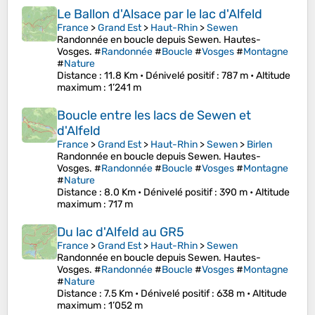
Le Ballon d'Alsace par le lac d'Alfeld
France
>
Grand Est
>
Haut-Rhin
>
Sewen
Randonnée en boucle depuis Sewen. Hautes-
Vosges. #
Randonnée
#
Boucle
#
Vosges
#
Montagne
#
Nature
Distance
: 11.8 Km •
Dénivelé positif
: 787 m •
Altitude
maximum
: 1’241 m
Boucle entre les lacs de Sewen et
d'Alfeld
France
>
Grand Est
>
Haut-Rhin
>
Sewen
>
Birlen
Randonnée en boucle depuis Sewen. Hautes-
Vosges. #
Randonnée
#
Boucle
#
Vosges
#
Montagne
#
Nature
Distance
: 8.0 Km •
Dénivelé positif
: 390 m •
Altitude
maximum
: 717 m
Du lac d'Alfeld au GR5
France
>
Grand Est
>
Haut-Rhin
>
Sewen
Randonnée en boucle depuis Sewen. Hautes-
Vosges. #
Randonnée
#
Boucle
#
Vosges
#
Montagne
#
Nature
Distance
: 7.5 Km •
Dénivelé positif
: 638 m •
Altitude
maximum
: 1’052 m