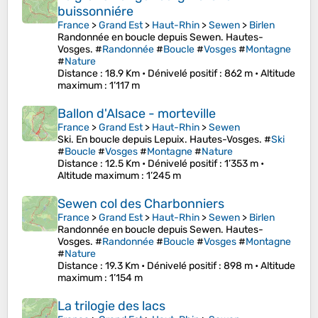
buissonniére
France
>
Grand Est
>
Haut-Rhin
>
Sewen
>
Birlen
Randonnée en boucle depuis Sewen. Hautes-
Vosges. #
Randonnée
#
Boucle
#
Vosges
#
Montagne
#
Nature
Distance
: 18.9 Km •
Dénivelé positif
: 862 m •
Altitude
maximum
: 1’117 m
Ballon d'Alsace - morteville
France
>
Grand Est
>
Haut-Rhin
>
Sewen
Ski. En boucle depuis Lepuix. Hautes-Vosges. #
Ski
#
Boucle
#
Vosges
#
Montagne
#
Nature
Distance
: 12.5 Km •
Dénivelé positif
: 1’353 m •
Altitude maximum
: 1’245 m
Sewen col des Charbonniers
France
>
Grand Est
>
Haut-Rhin
>
Sewen
>
Birlen
Randonnée en boucle depuis Sewen. Hautes-
Vosges. #
Randonnée
#
Boucle
#
Vosges
#
Montagne
#
Nature
Distance
: 19.3 Km •
Dénivelé positif
: 898 m •
Altitude
maximum
: 1’154 m
La trilogie des lacs