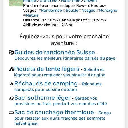
France
>
Grand Est
>
Haut-Rhin
>
Sewen
Randonnée en boucle depuis Sewen. Hautes-
Vosges. #
Randonnée
#
Boucle
#
Vosges
#
Montagne
#
Nature
Distance
: 17.3 Km •
Dénivelé positif
: 1’039 m •
Altitude maximum
: 1’215 m
Équipez-vous pour votre prochaine
aventure :
Guides de randonnée Suisse
📚
-
Découvrez les meilleurs itinéraires balisés du pays
Piquets de tente légers
⛺
-
Solidité et
légèreté pour remplacer vos piquets d'origine
Réchauds de camping
🔥
-
Réchauds
compacts pour cuisine outdoor
Sac isotherme léger
🧊
-
Gardez vos
provisions au frais pendant vos marches d'été
Sac de couchage thermique
🛌
-
Conçu
pour résister aux nuits fraîches des sommets
helvétiques