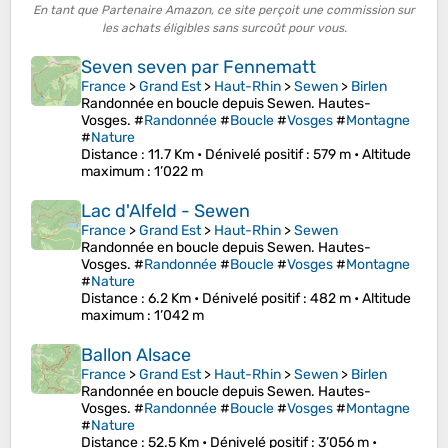
En tant que Partenaire Amazon, ce site perçoit une commission sur
les achats éligibles sans surcoût pour vous.
Seven seven par Fennematt
France
>
Grand Est
>
Haut-Rhin
>
Sewen
>
Birlen
Randonnée en boucle depuis Sewen. Hautes-
Vosges. #
Randonnée
#
Boucle
#
Vosges
#
Montagne
#
Nature
Distance
: 11.7 Km •
Dénivelé positif
: 579 m •
Altitude
maximum
: 1’022 m
Lac d'Alfeld - Sewen
France
>
Grand Est
>
Haut-Rhin
>
Sewen
Randonnée en boucle depuis Sewen. Hautes-
Vosges. #
Randonnée
#
Boucle
#
Vosges
#
Montagne
#
Nature
Distance
: 6.2 Km •
Dénivelé positif
: 482 m •
Altitude
maximum
: 1’042 m
Ballon Alsace
France
>
Grand Est
>
Haut-Rhin
>
Sewen
>
Birlen
Randonnée en boucle depuis Sewen. Hautes-
Vosges. #
Randonnée
#
Boucle
#
Vosges
#
Montagne
#
Nature
Distance
: 52.5 Km •
Dénivelé positif
: 3’056 m •