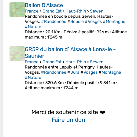
Ballon D'Alsace
France
>
Grand Est
>
Haut-Rhin
>
Sewen
Randonnée en boucle depuis Sewen. Hautes-
Vosges. #
Randonnée
#
Boucle
#
Vosges
#
Montagne
#
Nature
Distance
: 20.1 Km •
Dénivelé positif
: 926 m •
Altitude
maximum
: 1’245 m
GR59 du ballon d' Alsace à Lons-le -
Saunier
France
>
Grand Est
>
Haut-Rhin
>
Sewen
Randonnée entre Lepuix et Perrigny. Hautes-
Vosges. #
Randonnée
#
Jura
#
Vosges
#
Montagne
#
Nature
Distance
: 320.6 Km •
Dénivelé positif
: 9’341 m •
Altitude maximum
: 1’244 m
Merci de soutenir ce site ❤️
Faire un don