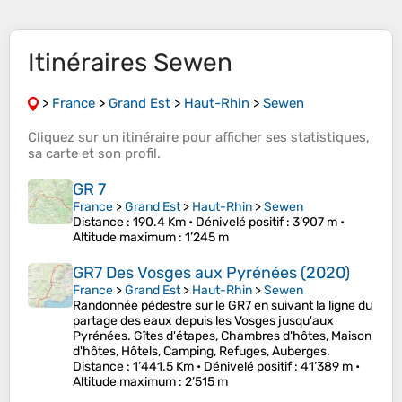
Itinéraires Sewen
>
France
>
Grand Est
>
Haut-Rhin
>
Sewen
Cliquez sur un
itinéraire
pour afficher ses
statistiques
,
sa
carte
et son
profil
.
GR 7
France
>
Grand Est
>
Haut-Rhin
>
Sewen
Distance
: 190.4 Km •
Dénivelé positif
: 3’907 m •
Altitude maximum
: 1’245 m
GR7 Des Vosges aux Pyrénées (2020)
France
>
Grand Est
>
Haut-Rhin
>
Sewen
Randonnée pédestre sur le GR7 en suivant la ligne du
partage des eaux depuis les Vosges jusqu'aux
Pyrénées. Gîtes d'étapes, Chambres d'hôtes, Maison
d'hôtes, Hôtels, Camping, Refuges, Auberges.
Distance
: 1’441.5 Km •
Dénivelé positif
: 41’389 m •
Altitude maximum
: 2’515 m