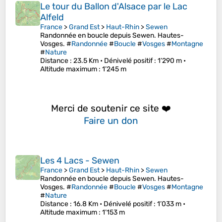
Le tour du Ballon d'Alsace par le Lac
Alfeld
France
>
Grand Est
>
Haut-Rhin
>
Sewen
Randonnée en boucle depuis Sewen. Hautes-
Vosges. #
Randonnée
#
Boucle
#
Vosges
#
Montagne
#
Nature
Distance
: 23.5 Km •
Dénivelé positif
: 1’290 m •
Altitude maximum
: 1’245 m
Merci de soutenir ce site ❤️
Faire un don
Les 4 Lacs - Sewen
France
>
Grand Est
>
Haut-Rhin
>
Sewen
Randonnée en boucle depuis Sewen. Hautes-
Vosges. #
Randonnée
#
Boucle
#
Vosges
#
Montagne
#
Nature
Distance
: 16.8 Km •
Dénivelé positif
: 1’033 m •
Altitude maximum
: 1’153 m