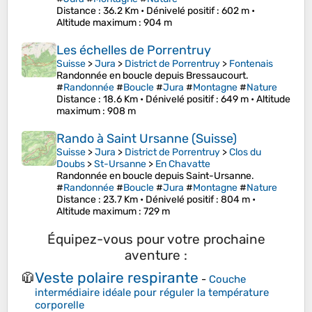
Distance
: 36.2 Km •
Dénivelé positif
: 602 m •
Altitude maximum
: 904 m
Les échelles de Porrentruy
Suisse
>
Jura
>
District de Porrentruy
>
Fontenais
Randonnée en boucle depuis Bressaucourt.
#
Randonnée
#
Boucle
#
Jura
#
Montagne
#
Nature
Distance
: 18.6 Km •
Dénivelé positif
: 649 m •
Altitude
maximum
: 908 m
Rando à Saint Ursanne (Suisse)
Suisse
>
Jura
>
District de Porrentruy
>
Clos du
Doubs
>
St-Ursanne
>
En Chavatte
Randonnée en boucle depuis Saint-Ursanne.
#
Randonnée
#
Boucle
#
Jura
#
Montagne
#
Nature
Distance
: 23.7 Km •
Dénivelé positif
: 804 m •
Altitude maximum
: 729 m
Équipez-vous pour votre prochaine
aventure :
Veste polaire respirante
🧥
-
Couche
intermédiaire idéale pour réguler la température
corporelle