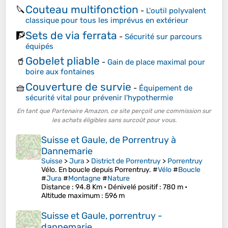
Couteau multifonction
🔪
-
L'outil polyvalent
classique pour tous les imprévus en extérieur
Sets de via ferrata
🧗
-
Sécurité sur parcours
équipés
Gobelet pliable
🥤
-
Gain de place maximal pour
boire aux fontaines
Couverture de survie
🧺
-
Équipement de
sécurité vital pour prévenir l'hypothermie
En tant que Partenaire Amazon, ce site perçoit une commission sur
les achats éligibles sans surcoût pour vous.
Suisse et Gaule, de Porrentruy à
Dannemarie
Suisse
>
Jura
>
District de Porrentruy
>
Porrentruy
Vélo. En boucle depuis Porrentruy. #
Vélo
#
Boucle
#
Jura
#
Montagne
#
Nature
Distance
: 94.8 Km •
Dénivelé positif
: 780 m •
Altitude maximum
: 596 m
Suisse et Gaule, porrentruy -
dannemarie