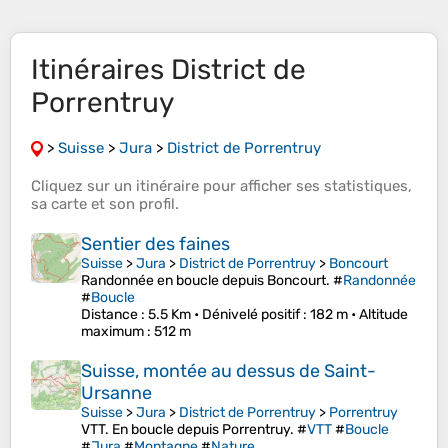
Itinéraires District de
Porrentruy
>
Suisse
>
Jura
>
District de Porrentruy
Cliquez sur un
itinéraire
pour afficher ses
statistiques
,
sa
carte
et son
profil
.
Sentier des faines
Suisse
>
Jura
>
District de Porrentruy
>
Boncourt
Randonnée en boucle depuis Boncourt. #
Randonnée
#
Boucle
Distance
: 5.5 Km •
Dénivelé positif
: 182 m •
Altitude
maximum
: 512 m
Suisse, montée au dessus de Saint-
Ursanne
Suisse
>
Jura
>
District de Porrentruy
>
Porrentruy
VTT. En boucle depuis Porrentruy. #
VTT
#
Boucle
#
Jura
#
Montagne
#
Nature