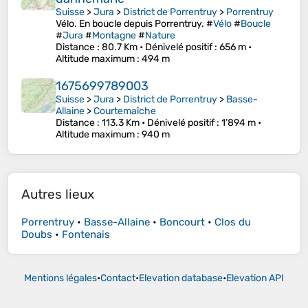
Suisse
>
Jura
>
District de Porrentruy
>
Porrentruy
Vélo. En boucle depuis Porrentruy. #
Vélo
#
Boucle
#
Jura
#
Montagne
#
Nature
Distance
: 80.7 Km •
Dénivelé positif
: 656 m •
Altitude maximum
: 494 m
1675699789003
Suisse
>
Jura
>
District de Porrentruy
>
Basse-
Allaine
>
Courtemaîche
Distance
: 113.3 Km •
Dénivelé positif
: 1’894 m •
Altitude maximum
: 940 m
Autres lieux
Porrentruy
•
Basse-Allaine
•
Boncourt
•
Clos du
Doubs
•
Fontenais
Mentions légales
•
Contact
•
Elevation database
•
Elevation API