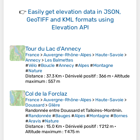
👉
Easily
get elevation data in JSON,
GeoTIFF and KML formats
using
Elevation API
Tour du Lac d'Annecy
France
>
Auvergne-Rhône-Alpes
>
Haute-Savoie
>
Annecy
>
Les Balmettes
#
Vélo
#
Boucle
#
Annecy
#
Alpes
#
Montagne
#
Nature
Distance
: 37.3 Km •
Dénivelé positif
: 366 m •
Altitude
maximum
: 557 m
Col de la Forclaz
France
>
Auvergne-Rhône-Alpes
>
Haute-Savoie
>
Doussard
>
Glière
Randonnée entre Doussard et Talloires-Montmin.
#
Randonnée
#
Bauges
#
Alpes
#
Montagne
#
Bornes
#
Aravis
#
Nature
Distance
: 15.0 Km •
Dénivelé positif
: 1’212 m •
Altitude maximum
: 1’475 m