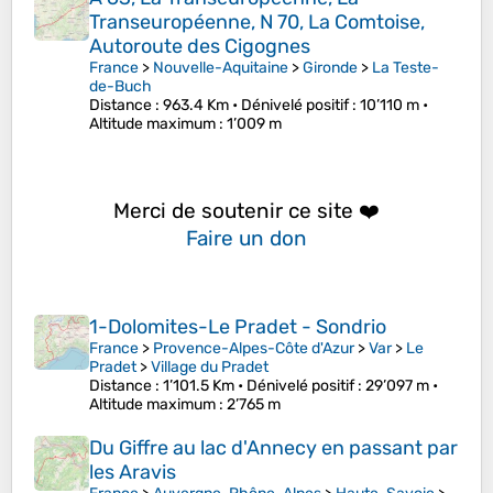
Transeuropéenne, N 70, La Comtoise,
Autoroute des Cigognes
France
>
Nouvelle-Aquitaine
>
Gironde
>
La Teste-
de-Buch
Distance
: 963.4 Km •
Dénivelé positif
: 10’110 m •
Altitude maximum
: 1’009 m
Merci de soutenir ce site ❤️
Faire un don
1-Dolomites-Le Pradet - Sondrio
France
>
Provence-Alpes-Côte d'Azur
>
Var
>
Le
Pradet
>
Village du Pradet
Distance
: 1’101.5 Km •
Dénivelé positif
: 29’097 m •
Altitude maximum
: 2’765 m
Du Giffre au lac d'Annecy en passant par
les Aravis