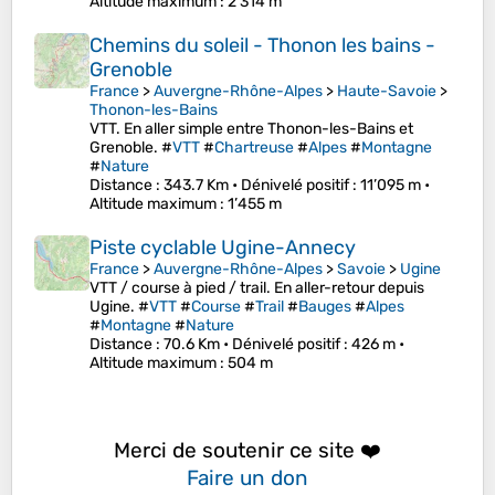
Altitude maximum
: 2’314 m
Chemins du soleil - Thonon les bains -
Grenoble
France
>
Auvergne-Rhône-Alpes
>
Haute-Savoie
>
Thonon-les-Bains
VTT. En aller simple entre Thonon-les-Bains et
Grenoble. #
VTT
#
Chartreuse
#
Alpes
#
Montagne
#
Nature
Distance
: 343.7 Km •
Dénivelé positif
: 11’095 m •
Altitude maximum
: 1’455 m
Piste cyclable Ugine-Annecy
France
>
Auvergne-Rhône-Alpes
>
Savoie
>
Ugine
VTT / course à pied / trail. En aller-retour depuis
Ugine. #
VTT
#
Course
#
Trail
#
Bauges
#
Alpes
#
Montagne
#
Nature
Distance
: 70.6 Km •
Dénivelé positif
: 426 m •
Altitude maximum
: 504 m
Merci de soutenir ce site ❤️
Faire un don