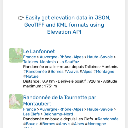
👉
Easily
get elevation data in JSON,
GeoTIFF and KML formats
using
Elevation API
Le Lanfonnet
France
>
Auvergne-Rhône-Alpes
>
Haute-Savoie
>
Talloires-Montmin
>
La Sauffaz
Randonnée en aller-retour depuis Talloires-Montmin.
#
Randonnée
#
Bornes
#
Aravis
#
Alpes
#
Montagne
#
Nature
Distance
: 8.9 Km •
Dénivelé positif
: 928 m •
Altitude
maximum
: 1’731 m
Randonnée de la Tournette par
Montaubert
France
>
Auvergne-Rhône-Alpes
>
Haute-Savoie
>
Les Clefs
>
Belchamp-Nord
Randonnée en boucle depuis Les Clefs. #
Randonnée
#
Boucle
#
Bornes
#
Aravis
#
Alpes
#
Montagne