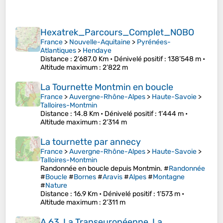
Hexatrek_Parcours_Complet_NOBO
France
>
Nouvelle-Aquitaine
>
Pyrénées-
Atlantiques
>
Hendaye
Distance
: 2’687.0 Km •
Dénivelé positif
: 138’548 m •
Altitude maximum
: 2’822 m
La Tournette Montmin en boucle
France
>
Auvergne-Rhône-Alpes
>
Haute-Savoie
>
Talloires-Montmin
Distance
: 14.8 Km •
Dénivelé positif
: 1’444 m •
Altitude maximum
: 2’314 m
La tournette par annecy
France
>
Auvergne-Rhône-Alpes
>
Haute-Savoie
>
Talloires-Montmin
Randonnée en boucle depuis Montmin. #
Randonnée
#
Boucle
#
Bornes
#
Aravis
#
Alpes
#
Montagne
#
Nature
Distance
: 16.9 Km •
Dénivelé positif
: 1’573 m •
Altitude maximum
: 2’311 m
A 63, La Transeuropéenne, La