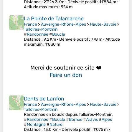
Distance
: 2’326.3 Km •
Dénivelé positif
: 11’884 m •
Altitude maximum
: 524 m
La Pointe de Talamarche
France
>
Auvergne-Rhône-Alpes
>
Haute-Savoie
>
Talloires-Montmin
#
Randonnée
#
Boucle
Distance
: 9.2 Km •
Dénivelé positif
: 778 m •
Altitude
maximum
: 1’830 m
Merci de soutenir ce site ❤️
Faire un don
Dents de Lanfon
France
>
Auvergne-Rhône-Alpes
>
Haute-Savoie
>
Talloires-Montmin
Randonnée en boucle depuis Talloires-Montmin.
#
Randonnée
#
Boucle
#
Bornes
#
Aravis
#
Alpes
#
Montagne
#
Nature
Distance
: 13.0 Km •
Dénivelé positif
: 1’075 m •