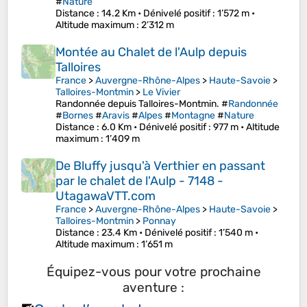
#
Nature
Distance
: 14.2 Km •
Dénivelé positif
: 1’572 m •
Altitude maximum
: 2’312 m
Montée au Chalet de l'Aulp depuis
Talloires
France
>
Auvergne-Rhône-Alpes
>
Haute-Savoie
>
Talloires-Montmin
>
Le Vivier
Randonnée depuis Talloires-Montmin. #
Randonnée
#
Bornes
#
Aravis
#
Alpes
#
Montagne
#
Nature
Distance
: 6.0 Km •
Dénivelé positif
: 977 m •
Altitude
maximum
: 1’409 m
De Bluffy jusqu'à Verthier en passant
par le chalet de l'Aulp - 7148 -
UtagawaVTT.com
France
>
Auvergne-Rhône-Alpes
>
Haute-Savoie
>
Talloires-Montmin
>
Ponnay
Distance
: 23.4 Km •
Dénivelé positif
: 1’540 m •
Altitude maximum
: 1’651 m
Équipez-vous pour votre prochaine
aventure :