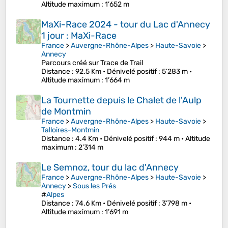
Altitude maximum
: 1’652 m
MaXi-Race 2024 - tour du Lac d'Annecy
1 jour : MaXi-Race
France
>
Auvergne-Rhône-Alpes
>
Haute-Savoie
>
Annecy
Parcours créé sur Trace de Trail
Distance
: 92.5 Km •
Dénivelé positif
: 5’283 m •
Altitude maximum
: 1’664 m
La Tournette depuis le Chalet de l'Aulp
de Montmin
France
>
Auvergne-Rhône-Alpes
>
Haute-Savoie
>
Talloires-Montmin
Distance
: 4.4 Km •
Dénivelé positif
: 944 m •
Altitude
maximum
: 2’314 m
Le Semnoz, tour du lac d'Annecy
France
>
Auvergne-Rhône-Alpes
>
Haute-Savoie
>
Annecy
>
Sous les Prés
#
Alpes
Distance
: 74.6 Km •
Dénivelé positif
: 3’798 m •
Altitude maximum
: 1’691 m