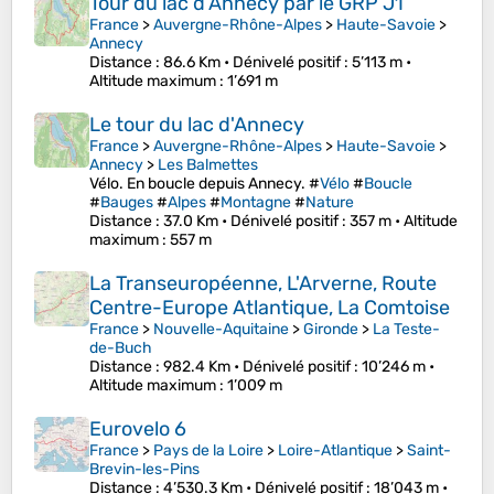
Tour du lac d’Annecy par le GRP J1
France
>
Auvergne-Rhône-Alpes
>
Haute-Savoie
>
Annecy
Distance
: 86.6 Km •
Dénivelé positif
: 5’113 m •
Altitude maximum
: 1’691 m
Le tour du lac d'Annecy
France
>
Auvergne-Rhône-Alpes
>
Haute-Savoie
>
Annecy
>
Les Balmettes
Vélo. En boucle depuis Annecy. #
Vélo
#
Boucle
#
Bauges
#
Alpes
#
Montagne
#
Nature
Distance
: 37.0 Km •
Dénivelé positif
: 357 m •
Altitude
maximum
: 557 m
La Transeuropéenne, L'Arverne, Route
Centre-Europe Atlantique, La Comtoise
France
>
Nouvelle-Aquitaine
>
Gironde
>
La Teste-
de-Buch
Distance
: 982.4 Km •
Dénivelé positif
: 10’246 m •
Altitude maximum
: 1’009 m
Eurovelo 6
France
>
Pays de la Loire
>
Loire-Atlantique
>
Saint-
Brevin-les-Pins
Distance
: 4’530.3 Km •
Dénivelé positif
: 18’043 m •