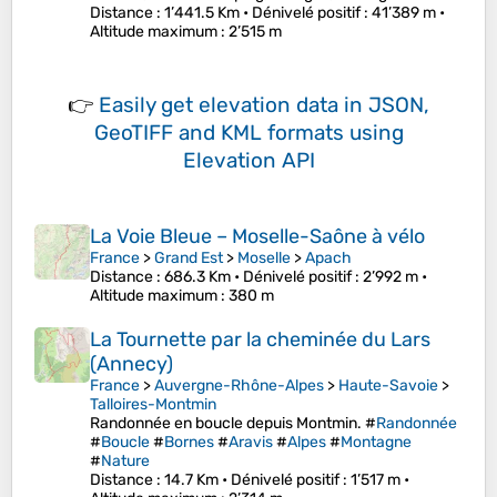
Distance
: 1’441.5 Km •
Dénivelé positif
: 41’389 m •
Altitude maximum
: 2’515 m
👉
Easily
get elevation data in JSON,
GeoTIFF and KML formats
using
Elevation API
La Voie Bleue – Moselle-Saône à vélo
France
>
Grand Est
>
Moselle
>
Apach
Distance
: 686.3 Km •
Dénivelé positif
: 2’992 m •
Altitude maximum
: 380 m
La Tournette par la cheminée du Lars
(Annecy)
France
>
Auvergne-Rhône-Alpes
>
Haute-Savoie
>
Talloires-Montmin
Randonnée en boucle depuis Montmin. #
Randonnée
#
Boucle
#
Bornes
#
Aravis
#
Alpes
#
Montagne
#
Nature
Distance
: 14.7 Km •
Dénivelé positif
: 1’517 m •