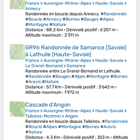
France
>
Auvergne-Rhône-Alpes
>
Haute-Savoie
>
Annecy
Randonnée en boucle depuis Annecy. #
Randonnée
#
Boucle
#
Annecy
#
Bornes
#
Bauges
#
Alpes
#
Montagne
#
Nature
Distance
: 88.2 Km •
Dénivelé positif
: 6’257 m •
Altitude maximum
: 2’311 m
GR96 Randonnée de Samance (Savoie)
à Lathuile (Haute-Savoie)
France
>
Auvergne-Rhône-Alpes
>
Haute-Savoie
>
Le Grand-Bornand
>
Samance
Randonnée entre Le Grand-Bornand et Lathuile.
#
Randonnée
#
Bauges
#
Alpes
#
Montagne
#
Bornes
#
Aravis
#
Nature
Distance
: 57.7 Km •
Dénivelé positif
: 3’642 m •
Altitude maximum
: 1’972 m
Cascade d'Angon
France
>
Auvergne-Rhône-Alpes
>
Haute-Savoie
>
Talloires-Montmin
>
Angon
Randonnée en boucle depuis Talloires. #
Randonnée
#
Boucle
#
Alpes
#
Montagne
#
Bornes
#
Aravis
#
Nature
Distance
: 4.3 Km •
Dénivelé positif
: 353 m •
Altitude