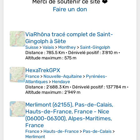
Merci de soutenir ce site ❤️
Faire un don
ViaRhôna tracé complet de Saint-
Gingolph à Sète
Suisse
>
Valais
>
Monthey
>
Saint-Gingolph
Distance
: 785.5 Km •
Dénivelé positif
: 3’810 m •
Altitude maximum
: 575 m
HexaTrekGPX
France
>
Nouvelle-Aquitaine
>
Pyrénées-
Atlantiques
>
Hendaye
Distance
: 2’688.3 Km •
Dénivelé positif
: 137’784 m •
Altitude maximum
: 2’949 m
Merlimont (62155), Pas-de-Calais,
Hauts-de-France, France - Nice
(06000-06300), Alpes-Maritimes,
France
France
>
Hauts-de-France
>
Pas-de-Calais
>
Merlimont