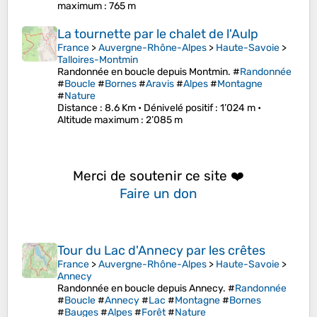
maximum
: 765 m
La tournette par le chalet de l'Aulp
France
>
Auvergne-Rhône-Alpes
>
Haute-Savoie
>
Talloires-Montmin
Randonnée en boucle depuis Montmin. #
Randonnée
#
Boucle
#
Bornes
#
Aravis
#
Alpes
#
Montagne
#
Nature
Distance
: 8.6 Km •
Dénivelé positif
: 1’024 m •
Altitude maximum
: 2’085 m
Merci de soutenir ce site ❤️
Faire un don
Tour du Lac d'Annecy par les crêtes
France
>
Auvergne-Rhône-Alpes
>
Haute-Savoie
>
Annecy
Randonnée en boucle depuis Annecy. #
Randonnée
#
Boucle
#
Annecy
#
Lac
#
Montagne
#
Bornes
#
Bauges
#
Alpes
#
Forêt
#
Nature