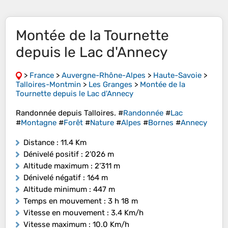
Montée de la Tournette
depuis le Lac d'Annecy
>
France
>
Auvergne-Rhône-Alpes
>
Haute-Savoie
>
Talloires-Montmin
>
Les Granges
>
Montée de la
Tournette depuis le Lac d'Annecy
Randonnée depuis Talloires. #
Randonnée
#
Lac
#
Montagne
#
Forêt
#
Nature
#
Alpes
#
Bornes
#
Annecy
Distance
: 11.4 Km
Dénivelé positif
: 2’026 m
Altitude maximum
: 2’311 m
Dénivelé négatif
: 164 m
Altitude minimum
: 447 m
Temps en mouvement
: 3 h 18 m
Vitesse en mouvement
: 3.4 Km/h
Vitesse maximum
: 10.0 Km/h