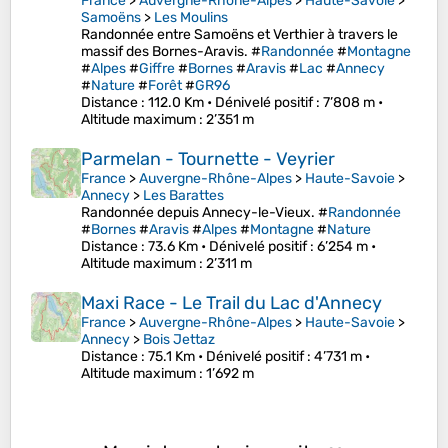
France
>
Auvergne-Rhône-Alpes
>
Haute-Savoie
>
Samoëns
>
Les Moulins
Randonnée entre Samoëns et Verthier à travers le
massif des Bornes-Aravis. #
Randonnée
#
Montagne
#
Alpes
#
Giffre
#
Bornes
#
Aravis
#
Lac
#
Annecy
#
Nature
#
Forêt
#
GR96
Distance
: 112.0 Km •
Dénivelé positif
: 7’808 m •
Altitude maximum
: 2’351 m
Parmelan - Tournette - Veyrier
France
>
Auvergne-Rhône-Alpes
>
Haute-Savoie
>
Annecy
>
Les Barattes
Randonnée depuis Annecy-le-Vieux. #
Randonnée
#
Bornes
#
Aravis
#
Alpes
#
Montagne
#
Nature
Distance
: 73.6 Km •
Dénivelé positif
: 6’254 m •
Altitude maximum
: 2’311 m
Maxi Race - Le Trail du Lac d'Annecy
France
>
Auvergne-Rhône-Alpes
>
Haute-Savoie
>
Annecy
>
Bois Jettaz
Distance
: 75.1 Km •
Dénivelé positif
: 4’731 m •
Altitude maximum
: 1’692 m