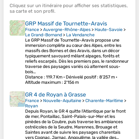
Cliquez sur un
itinéraire
pour afficher ses
statistiques
,
sa
carte
et son
profil
.
GRP Massif de Tournette-Aravis
France
>
Auvergne-Rhône-Alpes
>
Haute-Savoie
>
Le Grand-Bornand
>
La Vendanche
Le GRP Massif de Tournette-Aravis propose une
immersion complète au cœur des Alpes, entre les
massifs des Bornes et des Aravis, dans un décor
typiquement savoyard mêlant alpages, forêts et
reliefs escarpés. Dès les premiers pas, le randonneur
traverse des paysages variés où alternent sous-
bois…
Distance
: 119.7 Km •
Dénivelé positif
: 8’257 m •
Altitude maximum
: 2’156 m
GR 4 de Royan à Grasse
France
>
Nouvelle-Aquitaine
>
Charente-Maritime
>
Royan
Depuis Royan, le GR 4 quitte l’Atlantique par le front
de mer, Pontaillac, Saint-Palais-sur-Mer et les
pinèdes de la Coubre, puis traverse les ambiances
ostréicoles de la Seudre, Marennes, Brouage et
Saintes avant de suivre les paysages charentais
vers Cognac, Jarnac, Angoulême, la vallée des…