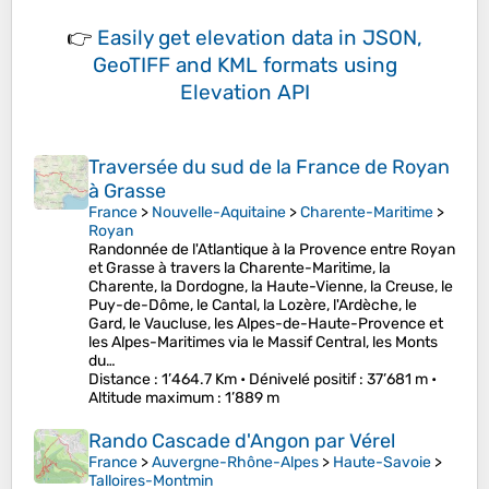
👉
Easily
get elevation data in JSON,
GeoTIFF and KML formats
using
Elevation API
Traversée du sud de la France de Royan
à Grasse
France
>
Nouvelle-Aquitaine
>
Charente-Maritime
>
Royan
Randonnée de l'Atlantique à la Provence entre Royan
et Grasse à travers la Charente-Maritime, la
Charente, la Dordogne, la Haute-Vienne, la Creuse, le
Puy-de-Dôme, le Cantal, la Lozère, l'Ardèche, le
Gard, le Vaucluse, les Alpes-de-Haute-Provence et
les Alpes-Maritimes via le Massif Central, les Monts
du…
Distance
: 1’464.7 Km •
Dénivelé positif
: 37’681 m •
Altitude maximum
: 1’889 m
Rando Cascade d'Angon par Vérel
France
>
Auvergne-Rhône-Alpes
>
Haute-Savoie
>
Talloires-Montmin