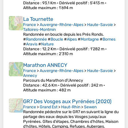
Distance
: 93.1 Km •
Dénivelé positif
: 5’413 m •
Altitude maximum
: 1’694 m
La Tournette
France
>
Auvergne-Rhône-Alpes
>
Haute-Savoie
>
Talloires-Montmin
Randonnée en boucle depuis les Prés Ronds.
#
Randonnée
#
Boucle
#
Alpes
#
Montagne
#
Bornes
#
Aravis
#
Nature
Distance
: 12.2 Km •
Dénivelé positif
: 1’282 m •
Altitude maximum
: 2’310 m
Marathon ANNECY
France
>
Auvergne-Rhône-Alpes
>
Haute-Savoie
>
Annecy
Parcours du Marathon d\'Annecy
Distance
: 42.6 Km •
Dénivelé positif
: 242 m •
Altitude maximum
: 482 m
GR7 Des Vosges aux Pyrénées (2020)
France
>
Grand Est
>
Haut-Rhin
>
Sewen
Randonnée pédestre sur le GR7 en suivant la ligne du
partage des eaux depuis les Vosges jusqu'aux
Pyrénées. Gîtes d'étapes, Chambres d'hôtes, Maison
d'hôtes, Hôtels, Camping, Refuges, Auberges.