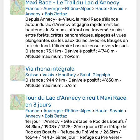
Maxi Race - Le Trail du Lac d'Annecy
France
>
Auvergne-Rhône-Alpes
>
Haute-Savoie
>
Annecy
>
Bois Jettaz
Depuis Annecy-le-Vieux, la Maxi Race s’élance
autour du lac d’Annecy et gagne rapidement les
hauteurs du Semnoz, offrant une traversée alpine
entre forêts, crêtes panoramiques, alpages et vues
plongeantes sur les eaux du lac, avec les Bauges en
toile de fond. L’itinéraire bascule ensuite vers le sud…
Distance
: 75.1 Km •
Dénivelé positif
: 4’740 m •
Altitude maximum
: 1’692 m
Via rhona intégrale
Suisse
>
Valais
>
Monthey
>
Saint-Gingolph
Distance
: 944.9 Km •
Dénivelé positif
: 4’638 m •
Altitude maximum
: 576 m
Tour du Lac d'Annecy circuit Maxi Race
en 3 jours
France
>
Auvergne-Rhône-Alpes
>
Haute-Savoie
>
Annecy
>
Bois Jettaz
1er jour = Annecy - Gîte d’étape le Roc des Boeufs /
34,3km / 1908+ / 1328- 2ème jour = Gîte d’étape le
Roc des Boeufs - Refuge du Pré Vérel / 26,5km /
1654+ / 1440- 3ème jour = Refuge du Pré Vérel -