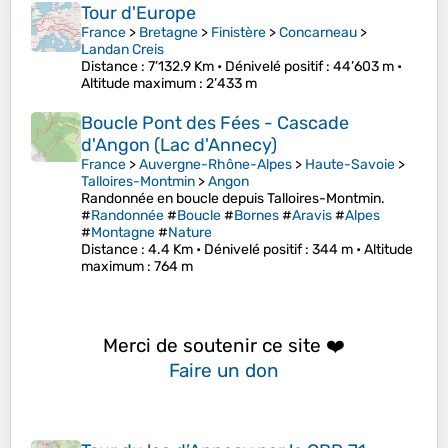
Tour d'Europe
France
>
Bretagne
>
Finistère
>
Concarneau
>
Landan Creis
Distance
: 7’132.9 Km •
Dénivelé positif
: 44’603 m •
Altitude maximum
: 2’433 m
Boucle Pont des Fées - Cascade
d'Angon (Lac d'Annecy)
France
>
Auvergne-Rhône-Alpes
>
Haute-Savoie
>
Talloires-Montmin
>
Angon
Randonnée en boucle depuis Talloires-Montmin.
#
Randonnée
#
Boucle
#
Bornes
#
Aravis
#
Alpes
#
Montagne
#
Nature
Distance
: 4.4 Km •
Dénivelé positif
: 344 m •
Altitude
maximum
: 764 m
Merci de soutenir ce site ❤️
Faire un don