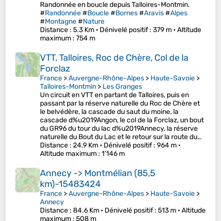
Randonnée en boucle depuis Talloires-Montmin.
#
Randonnée
#
Boucle
#
Bornes
#
Aravis
#
Alpes
#
Montagne
#
Nature
Distance
: 5.3 Km •
Dénivelé positif
: 379 m •
Altitude
maximum
: 754 m
VTT, Talloires, Roc de Chère, Col de la
Forclaz
France
>
Auvergne-Rhône-Alpes
>
Haute-Savoie
>
Talloires-Montmin
>
Les Granges
Un circuit en VTT en partant de Talloires, puis en
passant par la réserve naturelle du Roc de Chère et
le belvédère, la cascade du saut du moine, la
cascade d%u2019Angon, le col de la Forclaz, un bout
du GR96 du tour du lac d%u2019Annecy, la réserve
naturelle du Bout du Lac et le retour sur la route du…
Distance
: 24.9 Km •
Dénivelé positif
: 964 m •
Altitude maximum
: 1’146 m
Annecy -> Montmélian (85,5
km)-15483424
France
>
Auvergne-Rhône-Alpes
>
Haute-Savoie
>
Annecy
Distance
: 84.6 Km •
Dénivelé positif
: 513 m •
Altitude
maximum
: 508 m