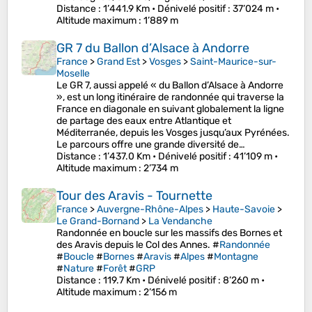
Distance
: 1’441.9 Km •
Dénivelé positif
: 37’024 m •
Altitude maximum
: 1’889 m
GR 7 du Ballon d’Alsace à Andorre
France
>
Grand Est
>
Vosges
>
Saint-Maurice-sur-
Moselle
Le GR 7, aussi appelé « du Ballon d’Alsace à Andorre
», est un long itinéraire de randonnée qui traverse la
France en diagonale en suivant globalement la ligne
de partage des eaux entre Atlantique et
Méditerranée, depuis les Vosges jusqu’aux Pyrénées.
Le parcours offre une grande diversité de…
Distance
: 1’437.0 Km •
Dénivelé positif
: 41’109 m •
Altitude maximum
: 2’734 m
Tour des Aravis - Tournette
France
>
Auvergne-Rhône-Alpes
>
Haute-Savoie
>
Le Grand-Bornand
>
La Vendanche
Randonnée en boucle sur les massifs des Bornes et
des Aravis depuis le Col des Annes. #
Randonnée
#
Boucle
#
Bornes
#
Aravis
#
Alpes
#
Montagne
#
Nature
#
Forêt
#
GRP
Distance
: 119.7 Km •
Dénivelé positif
: 8’260 m •
Altitude maximum
: 2’156 m