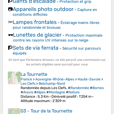
Gants d’escalade
🧗
-
Protection et grip
Appareils photo outdoor
📷
-
Capture en
conditions difficiles
Lampes frontales
🔦
-
Éclairage mains libres
pour randonnée et bivouac
Lunettes de glacier
🕶️
-
Protection maximale
contre les rayons UV intenses sur la neige
Sets de via ferrata
🧗
-
Sécurité sur parcours
équipés
En tant que Partenaire Amazon, ce site perçoit une commission sur
les achats éligibles sans surcoût pour vous.
La Tournette
France
>
Auvergne-Rhône-Alpes
>
Haute-Savoie
>
Les Clefs
>
Belchamp-Nord
Randonnée depuis Les Clefs. #
Randonnée
#
Bornes
#
Aravis
#
Alpes
#
Montagne
#
Nature
Distance
: 5.3 Km •
Dénivelé positif
: 1’254 m •
Altitude maximum
: 2’309 m
03 - Tour de la Tournette