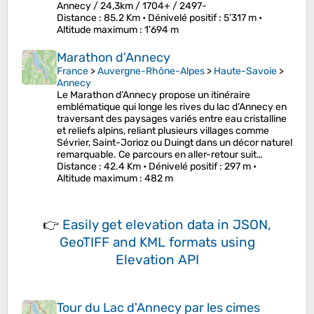
Annecy / 24,3km / 1704+ / 2497-
Distance
: 85.2 Km •
Dénivelé positif
: 5’317 m •
Altitude maximum
: 1’694 m
Marathon d’Annecy
France
>
Auvergne-Rhône-Alpes
>
Haute-Savoie
>
Annecy
Le Marathon d’Annecy propose un itinéraire
emblématique qui longe les rives du lac d’Annecy en
traversant des paysages variés entre eau cristalline
et reliefs alpins, reliant plusieurs villages comme
Sévrier, Saint-Jorioz ou Duingt dans un décor naturel
remarquable. Ce parcours en aller-retour suit…
Distance
: 42.4 Km •
Dénivelé positif
: 297 m •
Altitude maximum
: 482 m
👉
Easily
get elevation data in JSON,
GeoTIFF and KML formats
using
Elevation API
Tour du Lac d'Annecy par les cimes