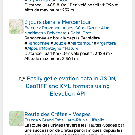
Distance
: 1’488.8 Km •
Dénivelé positif
: 11’996 m •
Altitude maximum
: 259 m
3 jours dans le Mercantour
France
>
Provence-Alpes-Côte d'Azur
>
Alpes-
Maritimes
>
Belvédère
>
Saint-Grat
Randonnée en boucle depuis Belvédère.
#
Randonnée
#
Boucle
#
Mercantour
#
Argentera
#
Alpes
#
Montagne
#
Nature
Distance
: 33.1 Km •
Dénivelé positif
: 3’128 m •
Altitude maximum
: 2’864 m
👉
Easily
get elevation data in JSON,
GeoTIFF and KML formats
using
Elevation API
Route des Crêtes - Vosges
France
>
Grand Est
>
Haut-Rhin
>
Uffholtz
La Route des Crêtes traverse les Hautes-Vosges par
une succession de crêtes panoramiques, depuis les