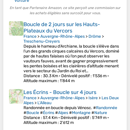
voiture
En tant que Partenaire Amazon, ce site perçoit une commission sur
les achats éligibles sans surcoût pour vous.
Boucle de 2 jours sur les Hauts-
Plateaux du Vercors
France
>
Auvergne-Rhône-Alpes
>
Drôme
>
Treschenu-Creyers
Depuis le hameau d’Archiane, la boucle s’élève dans
l’un des grands cirques calcaires du Vercors, dominé
par de hautes falaises où l’on peut observer les
vautours fauves, avant de gagner progressivement
les pentes boisées et les clairières d’altitude menant
vers le secteur du Jardin du Roi et…
Distance
: 30.3 Km •
Dénivelé positif
: 1’536 m •
Altitude maximum
: 1’844 m
Les Écrins - Boucle sur 4 jours
France
>
Auvergne-Rhône-Alpes
>
Isère
>
Les Deux
Alpes
>
L'Alleau
Randonnée en boucle depuis Vénosc. #
Randonnée
#
Boucle
#
Écrins
#
Alpes
#
Montagne
#
Nature
Distance
: 57.4 Km •
Dénivelé positif
: 5’749 m •
Altitude maximum
: 2’612 m