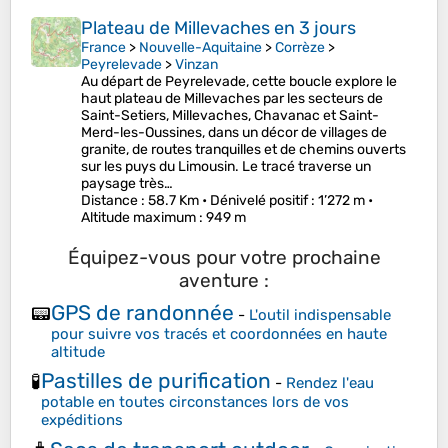
Plateau de Millevaches en 3 jours
France
>
Nouvelle-Aquitaine
>
Corrèze
>
Peyrelevade
>
Vinzan
Au départ de Peyrelevade, cette boucle explore le
haut plateau de Millevaches par les secteurs de
Saint-Setiers, Millevaches, Chavanac et Saint-
Merd-les-Oussines, dans un décor de villages de
granite, de routes tranquilles et de chemins ouverts
sur les puys du Limousin. Le tracé traverse un
paysage très…
Distance
: 58.7 Km •
Dénivelé positif
: 1’272 m •
Altitude maximum
: 949 m
Équipez-vous pour votre prochaine
aventure :
GPS de randonnée
📟
-
L'outil indispensable
pour suivre vos tracés et coordonnées en haute
altitude
Pastilles de purification
🧪
-
Rendez l'eau
potable en toutes circonstances lors de vos
expéditions