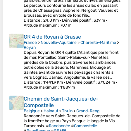
paisibles, entre forêts, hameaux et rives aménagées.
Le parcours contourne les anses du lac en passant
près de Chassagnas, Auphelle, Nergout, Vauveix et
Broussas, avec en toile de fond l’île…
Distance
: 24.0 Km •
Dénivelé positif
: 339 m •
Altitude maximum
: 707 m
GR 4 de Royan à Grasse
France
>
Nouvelle-Aquitaine
>
Charente-Maritime
>
Royan
Depuis Royan, le GR 4 quitte l’Atlantique par le front
de mer, Pontaillac, Saint-Palais-sur-Mer et les
pinèdes de la Coubre, puis traverse les ambiances
ostréicoles de la Seudre, Marennes, Brouage et
Saintes avant de suivre les paysages charentais
vers Cognac, Jarnac, Angoulême, la vallée des…
Distance
: 1’441.9 Km •
Dénivelé positif
: 37’024 m •
Altitude maximum
: 1’889 m
Chemin de Saint-Jacques-de-
Compostelle
Belgique
>
Hainaut
>
Thuin
>
Grand-Reng
Randonnée vers Saint-Jacques-de-Compostelle de
la frontière belge au Pays Basque le long de la Via
Turonensis. #
Randonnée
#
Compostelle
#
PaysBasque
#
GR655