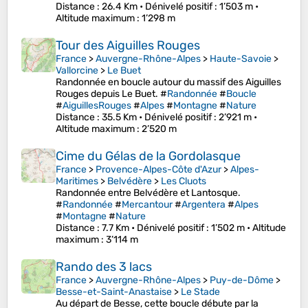
Distance
: 26.4 Km •
Dénivelé positif
: 1’503 m •
Altitude maximum
: 1’298 m
Tour des Aiguilles Rouges
France
>
Auvergne-Rhône-Alpes
>
Haute-Savoie
>
Vallorcine
>
Le Buet
Randonnée en boucle autour du massif des Aiguilles
Rouges depuis Le Buet. #
Randonnée
#
Boucle
#
AiguillesRouges
#
Alpes
#
Montagne
#
Nature
Distance
: 35.5 Km •
Dénivelé positif
: 2’921 m •
Altitude maximum
: 2’520 m
Cime du Gélas de la Gordolasque
France
>
Provence-Alpes-Côte d'Azur
>
Alpes-
Maritimes
>
Belvédère
>
Les Cluots
Randonnée entre Belvédère et Lantosque.
#
Randonnée
#
Mercantour
#
Argentera
#
Alpes
#
Montagne
#
Nature
Distance
: 7.7 Km •
Dénivelé positif
: 1’502 m •
Altitude
maximum
: 3’114 m
Rando des 3 lacs
France
>
Auvergne-Rhône-Alpes
>
Puy-de-Dôme
>
Besse-et-Saint-Anastaise
>
Le Stade
Au départ de Besse, cette boucle débute par la