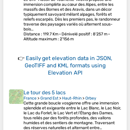
immersion complète au cœur des Alpes, entre les
massifs des Bornes et des Aravis, dans un décor
typiquement savoyard mêlant alpages, forêts et
reliefs escarpés. Dès les premiers pas, le randonneur
traverse des paysages variés où alternent sous-
bois…
Distance
: 119.7 Km •
Dénivelé positif
: 8’257 m •
Altitude maximum
: 2’156 m
👉
Easily
get elevation data in JSON,
GeoTIFF and KML formats
using
Elevation API
Le tour des 5 lacs
France
>
Grand Est
>
Haut-Rhin
>
Orbey
Cette grande boucle vosgienne offre une immersion
splendide et exigeante entre le Lac Blanc, le Lac Noir,
le Lac du Forlet, le Lac Vert et l’Étang des Dames,
tous reliés par des forêts profondes, des vallons
humides et des sentiers de montagne. Traversant
des réserves naturelles et alternant entre…