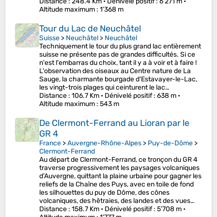
Distance
: 248.4 Km •
Dénivelé positif
: 6’271 m •
Altitude maximum
: 1’368 m
Tour du Lac de Neuchâtel
Suisse
>
Neuchâtel
>
Neuchâtel
Techniquement le tour du plus grand lac entièrement
suisse ne présente pas de grandes difficultés. Si ce
n'est l'embarras du choix, tant il y a à voir et à faire !
L'observation des oiseaux au Centre nature de La
Sauge, la charmante bourgade d'Estavayer-le-Lac,
les vingt-trois plages qui ceinturent le lac…
Distance
: 106.7 Km •
Dénivelé positif
: 638 m •
Altitude maximum
: 543 m
De Clermont-Ferrand au Lioran par le
GR 4
France
>
Auvergne-Rhône-Alpes
>
Puy-de-Dôme
>
Clermont-Ferrand
Au départ de Clermont-Ferrand, ce tronçon du GR 4
traverse progressivement les paysages volcaniques
d’Auvergne, quittant la plaine urbaine pour gagner les
reliefs de la Chaîne des Puys, avec en toile de fond
les silhouettes du puy de Dôme, des cônes
volcaniques, des hêtraies, des landes et des vues…
Distance
: 158.7 Km •
Dénivelé positif
: 5’708 m •