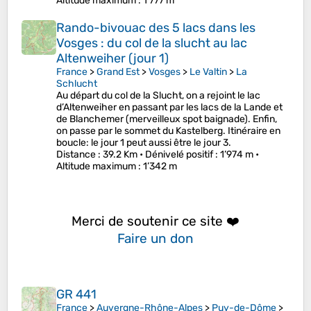
Altitude maximum
: 1’777 m
Rando-bivouac des 5 lacs dans les
Vosges : du col de la slucht au lac
Altenweiher (jour 1)
France
>
Grand Est
>
Vosges
>
Le Valtin
>
La
Schlucht
Au départ du col de la Slucht, on a rejoint le lac
d’Altenweiher en passant par les lacs de la Lande et
de Blanchemer (merveilleux spot baignade). Enfin,
on passe par le sommet du Kastelberg. Itinéraire en
boucle: le jour 1 peut aussi être le jour 3.
Distance
: 39.2 Km •
Dénivelé positif
: 1’974 m •
Altitude maximum
: 1’342 m
Merci de soutenir ce site ❤️
Faire un don
GR 441
France
>
Auvergne-Rhône-Alpes
>
Puy-de-Dôme
>