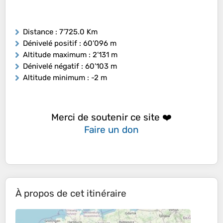
Distance
: 7’725.0 Km
Dénivelé positif
: 60’096 m
Altitude maximum
: 2’131 m
Dénivelé négatif
: 60’103 m
Altitude minimum
: -2 m
Merci de soutenir ce site ❤️
Faire un don
À propos de cet itinéraire