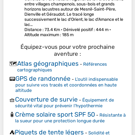
entre villages champenois, sous-bois et grands
horizons lacustres autour de Mesnil-Saint-Père,
Dienville et Géraudot. Le tracé longe
successivement le lac d’Orient, le lac d'Amance et le
lac…
Distance
: 73.4 Km •
Dénivelé positif
: 444 m •
Altitude maximum
: 185 m
Équipez-vous pour votre prochaine
aventure :
Atlas géographiques
🗺️
-
Références
cartographiques
GPS de randonnée
📟
-
L'outil indispensable
pour suivre vos tracés et coordonnées en haute
altitude
Couverture de survie
🧺
-
Équipement de
sécurité vital pour prévenir l'hypothermie
Crème solaire sport SPF 50
🧴
-
Résistante à
la sueur pour une protection longue durée
Piquets de tente légers
⛺
-
Solidité et