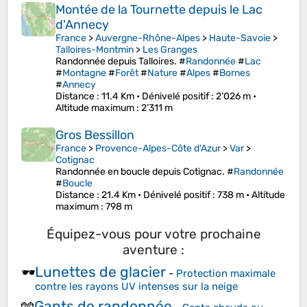
Montée de la Tournette depuis le Lac
d'Annecy
France
>
Auvergne-Rhône-Alpes
>
Haute-Savoie
>
Talloires-Montmin
>
Les Granges
Randonnée depuis Talloires. #
Randonnée
#
Lac
#
Montagne
#
Forêt
#
Nature
#
Alpes
#
Bornes
#
Annecy
Distance
: 11.4 Km •
Dénivelé positif
: 2’026 m •
Altitude maximum
: 2’311 m
Gros Bessillon
France
>
Provence-Alpes-Côte d'Azur
>
Var
>
Cotignac
Randonnée en boucle depuis Cotignac. #
Randonnée
#
Boucle
Distance
: 21.4 Km •
Dénivelé positif
: 738 m •
Altitude
maximum
: 798 m
Équipez-vous pour votre prochaine
aventure :
Lunettes de glacier
🕶️
-
Protection maximale
contre les rayons UV intenses sur la neige
Gants de randonnée
🧤