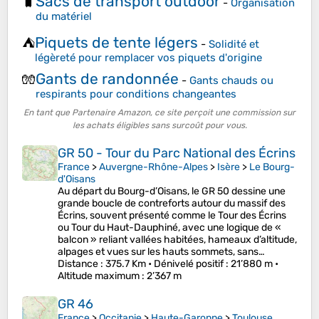
Sacs de transport outdoor
🧳
-
Organisation
du matériel
Piquets de tente légers
⛺
-
Solidité et
légèreté pour remplacer vos piquets d'origine
Gants de randonnée
🧤
-
Gants chauds ou
respirants pour conditions changeantes
En tant que Partenaire Amazon, ce site perçoit une commission sur
les achats éligibles sans surcoût pour vous.
GR 50 - Tour du Parc National des Écrins
France
>
Auvergne-Rhône-Alpes
>
Isère
>
Le Bourg-
d'Oisans
Au départ du Bourg-d’Oisans, le GR 50 dessine une
grande boucle de contreforts autour du massif des
Écrins, souvent présenté comme le Tour des Écrins
ou Tour du Haut-Dauphiné, avec une logique de «
balcon » reliant vallées habitées, hameaux d’altitude,
alpages et vues sur les hauts sommets, sans…
Distance
: 375.7 Km •
Dénivelé positif
: 21’880 m •
Altitude maximum
: 2’367 m
GR 46
France
>
Occitanie
>
Haute-Garonne
>
Toulouse