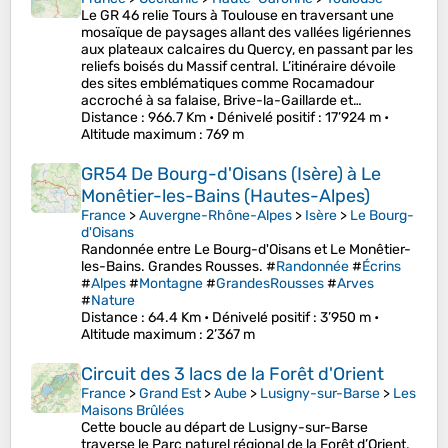
Le GR 46 relie Tours à Toulouse en traversant une
mosaïque de paysages allant des vallées ligériennes
aux plateaux calcaires du Quercy, en passant par les
reliefs boisés du Massif central. L’itinéraire dévoile
des sites emblématiques comme Rocamadour
accroché à sa falaise, Brive-la-Gaillarde et…
Distance
: 966.7 Km •
Dénivelé positif
: 17’924 m •
Altitude maximum
: 769 m
GR54 De Bourg-d'Oisans (Isère) à Le
Monêtier-les-Bains (Hautes-Alpes)
France
>
Auvergne-Rhône-Alpes
>
Isère
>
Le Bourg-
d'Oisans
Randonnée entre Le Bourg-d'Oisans et Le Monêtier-
les-Bains. Grandes Rousses. #
Randonnée
#
Écrins
#
Alpes
#
Montagne
#
GrandesRousses
#
Arves
#
Nature
Distance
: 64.4 Km •
Dénivelé positif
: 3’950 m •
Altitude maximum
: 2’367 m
Circuit des 3 lacs de la Forêt d'Orient
France
>
Grand Est
>
Aube
>
Lusigny-sur-Barse
>
Les
Maisons Brûlées
Cette boucle au départ de Lusigny-sur-Barse
traverse le Parc naturel régional de la Forêt d’Orient,