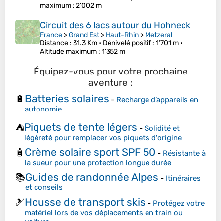
maximum
: 2’002 m
Circuit des 6 lacs autour du Hohneck
France
>
Grand Est
>
Haut-Rhin
>
Metzeral
Distance
: 31.3 Km •
Dénivelé positif
: 1’701 m •
Altitude maximum
: 1’352 m
Équipez-vous pour votre prochaine
aventure :
Batteries solaires
🔋
-
Recharge d’appareils en
autonomie
Piquets de tente légers
⛺
-
Solidité et
légèreté pour remplacer vos piquets d'origine
Crème solaire sport SPF 50
🧴
-
Résistante à
la sueur pour une protection longue durée
Guides de randonnée Alpes
📚
-
Itinéraires
et conseils
Housse de transport skis
🎿
-
Protégez votre
matériel lors de vos déplacements en train ou