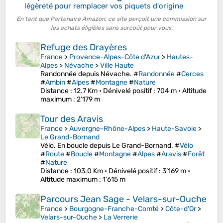
légèreté pour remplacer vos piquets d'origine
En tant que Partenaire Amazon, ce site perçoit une commission sur
les achats éligibles sans surcoût pour vous.
Refuge des Drayères
France
>
Provence-Alpes-Côte d'Azur
>
Hautes-
Alpes
>
Névache
>
Ville Haute
Randonnée depuis Névache. #
Randonnée
#
Cerces
#
Ambin
#
Alpes
#
Montagne
#
Nature
Distance
: 12.7 Km •
Dénivelé positif
: 704 m •
Altitude
maximum
: 2’179 m
Tour des Aravis
France
>
Auvergne-Rhône-Alpes
>
Haute-Savoie
>
Le Grand-Bornand
Vélo. En boucle depuis Le Grand-Bornand. #
Vélo
#
Route
#
Boucle
#
Montagne
#
Alpes
#
Aravis
#
Forêt
#
Nature
Distance
: 103.0 Km •
Dénivelé positif
: 3’169 m •
Altitude maximum
: 1’615 m
Parcours Jean Sage - Velars-sur-Ouche
France
>
Bourgogne-Franche-Comté
>
Côte-d'Or
>
Velars-sur-Ouche
>
La Verrerie