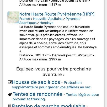
Distance
: 40.2 Km •
Dénivelé positif
: 2’013 m •
Altitude maximum
: 1’867 m
Notre Haute Route Pyrénéenne (HRP)
France
>
Nouvelle-Aquitaine
>
Pyrénées-
Atlantiques
>
Hendaye
La Haute Route Pyrénéenne est une traversée
mythique reliant l’Atlantique à la Méditerranée en
suivant au plus près les crêtes, offrant une
immersion dans les paysages les plus sauvages et
alpins de la chaîne, entre lacs d’altitude, cols
escarpés et sommets emblématiques. De Hendaye
à…
Distance
: 705.3 Km •
Dénivelé positif
: 45’528 m •
Altitude maximum
: 2’979 m
Équipez-vous pour votre prochaine
aventure :
Housse de sac à dos
🎒
-
Protection
supplémentaire pour garder vos affaires au sec
Tentes de randonnée
🏕️
-
Tentes légères pour
bivouac et trekking
Pantalon de marche modulable
👖
-