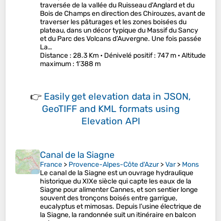
traversée de la vallée du Ruisseau d'Anglard et du
Bois de Champs en direction des Chirouzes, avant de
traverser les pâturages et les zones boisées du
plateau, dans un décor typique du Massif du Sancy
et du Parc des Volcans d’Auvergne. Une fois passée
La…
Distance
: 28.3 Km •
Dénivelé positif
: 747 m •
Altitude
maximum
: 1’388 m
👉
Easily
get elevation data in JSON,
GeoTIFF and KML formats
using
Elevation API
Canal de la Siagne
France
>
Provence-Alpes-Côte d'Azur
>
Var
>
Mons
Le canal de la Siagne est un ouvrage hydraulique
historique du XIXe siècle qui capte les eaux de la
Siagne pour alimenter Cannes, et son sentier longe
souvent des tronçons boisés entre garrigue,
eucalyptus et mimosas. Depuis l’usine électrique de
la Siagne, la randonnée suit un itinéraire en balcon