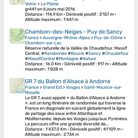
Volvic
>
La Plaine
gr441 en 6 jours mai 2016
Distance
: 114.9 Km •
Dénivelé positif
: 3’157 m •
Altitude maximum
: 1’441 m
Chambon-des-Neiges - Puy de Sancy
France
>
Auvergne-Rhône-Alpes
>
Puy-de-Dôme
>
Chambon-sur-Lac
Réserve naturelle de la Vallée de Chaudefour. Massif
Central. #
Randonnée
#
Boucle
#
Sancy
#
Chaudefour
#
MassifCentral
#
Montagne
#
Nature
Distance
: 16.0 Km •
Dénivelé positif
: 917 m •
Altitude
maximum
: 1’828 m
GR 7 du Ballon d’Alsace à Andorre
France
>
Grand Est
>
Vosges
>
Saint-Maurice-sur-
Moselle
Le GR 7, aussi appelé « du Ballon d’Alsace à Andorre
», est un long itinéraire de randonnée qui traverse la
France en diagonale en suivant globalement la ligne
de partage des eaux entre Atlantique et
Méditerranée, depuis les Vosges jusqu’aux Pyrénées.
Le parcours offre une grande diversité de…
Distance
: 1’437.0 Km •
Dénivelé positif
: 41’109 m •
Altitude maximum
: 2’734 m