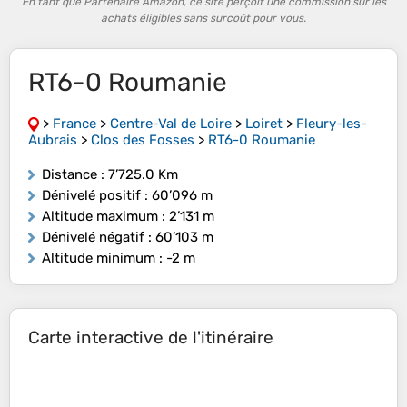
En tant que Partenaire Amazon, ce site perçoit une commission sur les
achats éligibles sans surcoût pour vous.
RT6-0 Roumanie
>
France
>
Centre-Val de Loire
>
Loiret
>
Fleury-les-
Aubrais
>
Clos des Fosses
>
RT6-0 Roumanie
Distance
: 7’725.0 Km
Dénivelé positif
: 60’096 m
Altitude maximum
: 2’131 m
Dénivelé négatif
: 60’103 m
Altitude minimum
: -2 m
Carte interactive de l'itinéraire