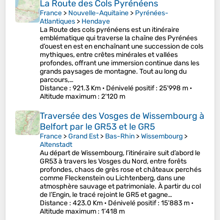
La Route des Cols Pyrénéens
France
>
Nouvelle-Aquitaine
>
Pyrénées-
Atlantiques
>
Hendaye
La Route des cols pyrénéens est un itinéraire
emblématique qui traverse la chaîne des Pyrénées
d’ouest en est en enchaînant une succession de cols
mythiques, entre crêtes minérales et vallées
profondes, offrant une immersion continue dans les
grands paysages de montagne. Tout au long du
parcours,…
Distance
: 921.3 Km •
Dénivelé positif
: 25’998 m •
Altitude maximum
: 2’120 m
Traversée des Vosges de Wissembourg à
Belfort par le GR53 et le GR5
France
>
Grand Est
>
Bas-Rhin
>
Wissembourg
>
Altenstadt
Au départ de Wissembourg, l’itinéraire suit d’abord le
GR53 à travers les Vosges du Nord, entre forêts
profondes, chaos de grès rose et châteaux perchés
comme Fleckenstein ou Lichtenberg, dans une
atmosphère sauvage et patrimoniale. À partir du col
de l’Engin, le tracé rejoint le GR5 et gagne…
Distance
: 423.0 Km •
Dénivelé positif
: 15’883 m •
Altitude maximum
: 1’418 m