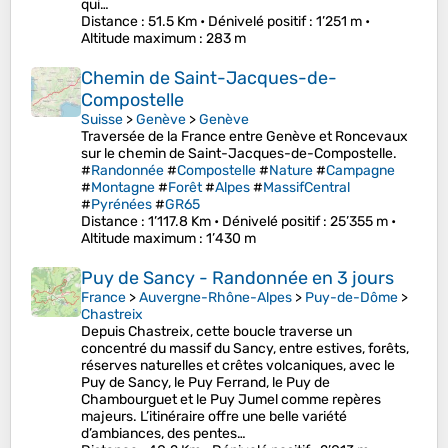
qui…
Distance
: 51.5 Km •
Dénivelé positif
: 1’251 m •
Altitude maximum
: 283 m
Chemin de Saint-Jacques-de-
Compostelle
Suisse
>
Genève
>
Genève
Traversée de la France entre Genève et Roncevaux
sur le chemin de Saint-Jacques-de-Compostelle.
#
Randonnée
#
Compostelle
#
Nature
#
Campagne
#
Montagne
#
Forêt
#
Alpes
#
MassifCentral
#
Pyrénées
#
GR65
Distance
: 1’117.8 Km •
Dénivelé positif
: 25’355 m •
Altitude maximum
: 1’430 m
Puy de Sancy - Randonnée en 3 jours
France
>
Auvergne-Rhône-Alpes
>
Puy-de-Dôme
>
Chastreix
Depuis Chastreix, cette boucle traverse un
concentré du massif du Sancy, entre estives, forêts,
réserves naturelles et crêtes volcaniques, avec le
Puy de Sancy, le Puy Ferrand, le Puy de
Chambourguet et le Puy Jumel comme repères
majeurs. L’itinéraire offre une belle variété
d’ambiances, des pentes…