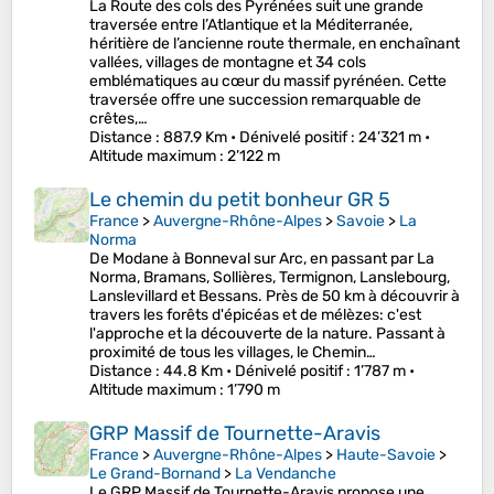
La Route des cols des Pyrénées suit une grande
traversée entre l’Atlantique et la Méditerranée,
héritière de l’ancienne route thermale, en enchaînant
vallées, villages de montagne et 34 cols
emblématiques au cœur du massif pyrénéen. Cette
traversée offre une succession remarquable de
crêtes,…
Distance
: 887.9 Km •
Dénivelé positif
: 24’321 m •
Altitude maximum
: 2’122 m
Le chemin du petit bonheur GR 5
France
>
Auvergne-Rhône-Alpes
>
Savoie
>
La
Norma
De Modane à Bonneval sur Arc, en passant par La
Norma, Bramans, Sollières, Termignon, Lanslebourg,
Lanslevillard et Bessans. Près de 50 km à découvrir à
travers les forêts d'épicéas et de mélèzes: c'est
l'approche et la découverte de la nature. Passant à
proximité de tous les villages, le Chemin…
Distance
: 44.8 Km •
Dénivelé positif
: 1’787 m •
Altitude maximum
: 1’790 m
GRP Massif de Tournette-Aravis
France
>
Auvergne-Rhône-Alpes
>
Haute-Savoie
>
Le Grand-Bornand
>
La Vendanche
Le GRP Massif de Tournette-Aravis propose une