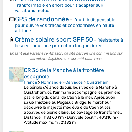
Transformable en short pour s'adapter aux
variations météo
GPS de randonnée
📟
-
L'outil indispensable
pour suivre vos tracés et coordonnées en haute
altitude
Crème solaire sport SPF 50
🧴
-
Résistante à
la sueur pour une protection longue durée
En tant que Partenaire Amazon, ce site perçoit une commission sur
les achats éligibles sans surcoût pour vous.
GR 36 de la Manche à la frontière
espagnole
France
>
Normandie
>
Calvados
>
Ouistreham
Le périple s'élance depuis les rives de la Manche à
Ouistreham, où l'air marin accompagne les premiers
pas le long du canal de Caen à la mer. Après avoir
salué l'histoire au Pegasus Bridge, le marcheur
découvre la majesté médiévale de Caen et ses
abbayes de pierre claire. Le paysage se transforme…
Distance
: 1’837.0 Km •
Dénivelé positif
: 40’310 m •
Altitude maximum
: 2’382 m