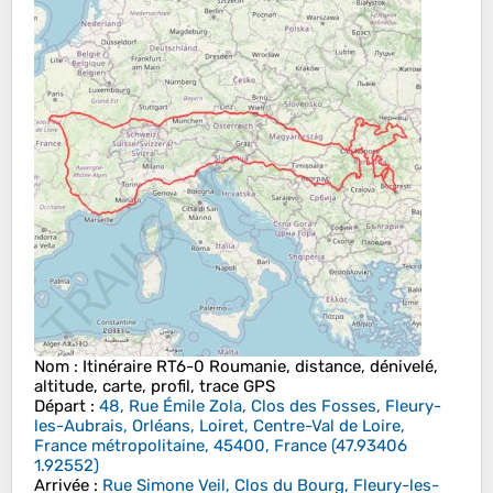
Nom
: Itinéraire RT6-0 Roumanie, distance, dénivelé,
altitude, carte, profil, trace GPS
Départ
:
48, Rue Émile Zola, Clos des Fosses, Fleury-
les-Aubrais, Orléans, Loiret, Centre-Val de Loire,
France métropolitaine, 45400, France
(
47.93406
1.92552
)
Arrivée
:
Rue Simone Veil, Clos du Bourg, Fleury-les-