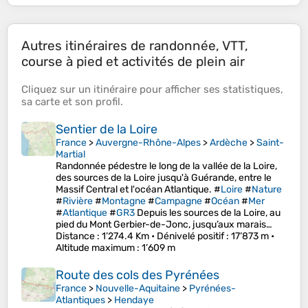
Autres itinéraires de randonnée, VTT,
course à pied et activités de plein air
Cliquez sur un
itinéraire
pour afficher ses
statistiques
,
sa
carte
et son
profil
.
Sentier de la Loire
France
>
Auvergne-Rhône-Alpes
>
Ardèche
>
Saint-
Martial
Randonnée pédestre le long de la vallée de la Loire,
des sources de la Loire jusqu'à Guérande, entre le
Massif Central et l'océan Atlantique. #
Loire
#
Nature
#
Rivière
#
Montagne
#
Campagne
#
Océan
#
Mer
#
Atlantique
#
GR3
Depuis les sources de la Loire, au
pied du Mont Gerbier-de-Jonc, jusqu’aux marais…
Distance
: 1’274.4 Km •
Dénivelé positif
: 17’873 m •
Altitude maximum
: 1’609 m
Route des cols des Pyrénées
France
>
Nouvelle-Aquitaine
>
Pyrénées-
Atlantiques
>
Hendaye