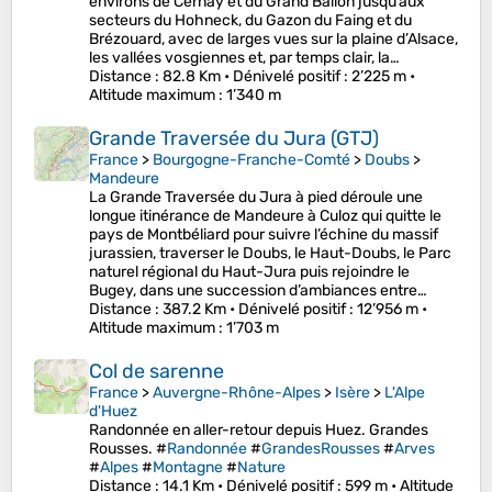
environs de Cernay et du Grand Ballon jusqu’aux
secteurs du Hohneck, du Gazon du Faing et du
Brézouard, avec de larges vues sur la plaine d’Alsace,
les vallées vosgiennes et, par temps clair, la…
Distance
: 82.8 Km •
Dénivelé positif
: 2’225 m •
Altitude maximum
: 1’340 m
Grande Traversée du Jura (GTJ)
France
>
Bourgogne-Franche-Comté
>
Doubs
>
Mandeure
La Grande Traversée du Jura à pied déroule une
longue itinérance de Mandeure à Culoz qui quitte le
pays de Montbéliard pour suivre l’échine du massif
jurassien, traverser le Doubs, le Haut-Doubs, le Parc
naturel régional du Haut-Jura puis rejoindre le
Bugey, dans une succession d’ambiances entre…
Distance
: 387.2 Km •
Dénivelé positif
: 12’956 m •
Altitude maximum
: 1’703 m
Col de sarenne
France
>
Auvergne-Rhône-Alpes
>
Isère
>
L'Alpe
d'Huez
Randonnée en aller-retour depuis Huez. Grandes
Rousses. #
Randonnée
#
GrandesRousses
#
Arves
#
Alpes
#
Montagne
#
Nature
Distance
: 14.1 Km •
Dénivelé positif
: 599 m •
Altitude