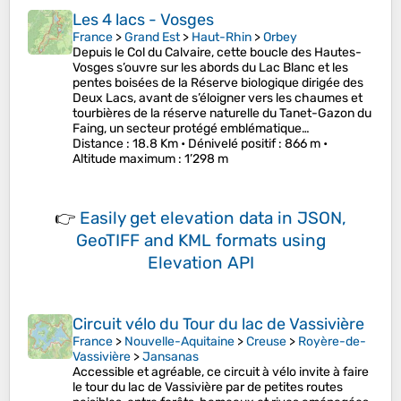
Les 4 lacs - Vosges
France
>
Grand Est
>
Haut-Rhin
>
Orbey
Depuis le Col du Calvaire, cette boucle des Hautes-
Vosges s’ouvre sur les abords du Lac Blanc et les
pentes boisées de la Réserve biologique dirigée des
Deux Lacs, avant de s’éloigner vers les chaumes et
tourbières de la réserve naturelle du Tanet-Gazon du
Faing, un secteur protégé emblématique…
Distance
: 18.8 Km •
Dénivelé positif
: 866 m •
Altitude maximum
: 1’298 m
👉
Easily
get elevation data in JSON,
GeoTIFF and KML formats
using
Elevation API
Circuit vélo du Tour du lac de Vassivière
France
>
Nouvelle-Aquitaine
>
Creuse
>
Royère-de-
Vassivière
>
Jansanas
Accessible et agréable, ce circuit à vélo invite à faire
le tour du lac de Vassivière par de petites routes