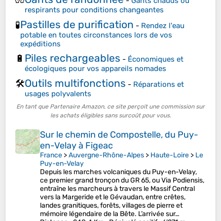
-
Gants chauds ou
respirants pour conditions changeantes
Pastilles de purification
🧪
-
Rendez l'eau
potable en toutes circonstances lors de vos
expéditions
Piles rechargeables
🔋
-
Économiques et
écologiques pour vos appareils nomades
Outils multifonctions
🛠️
-
Réparations et
usages polyvalents
En tant que Partenaire Amazon, ce site perçoit une commission sur
les achats éligibles sans surcoût pour vous.
Sur le chemin de Compostelle, du Puy-
en-Velay à Figeac
France
>
Auvergne-Rhône-Alpes
>
Haute-Loire
>
Le
Puy-en-Velay
Depuis les marches volcaniques du Puy-en-Velay,
ce premier grand tronçon du GR 65, ou Via Podiensis,
entraîne les marcheurs à travers le Massif Central
vers la Margeride et le Gévaudan, entre crêtes,
landes granitiques, forêts, villages de pierre et
mémoire légendaire de la Bête. L’arrivée sur…