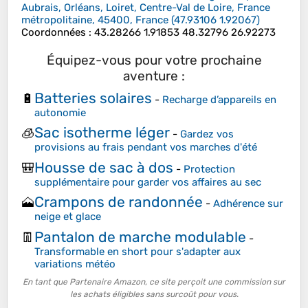
Aubrais, Orléans, Loiret, Centre-Val de Loire, France
métropolitaine, 45400, France
(
47.93106
1.92067
)
Coordonnées
:
43.28266 1.91853 48.32796 26.92273
Équipez-vous pour votre prochaine
aventure :
Batteries solaires
🔋
-
Recharge d’appareils en
autonomie
Sac isotherme léger
🧊
-
Gardez vos
provisions au frais pendant vos marches d'été
Housse de sac à dos
🎒
-
Protection
supplémentaire pour garder vos affaires au sec
Crampons de randonnée
🗻
-
Adhérence sur
neige et glace
Pantalon de marche modulable
👖
-
Transformable en short pour s'adapter aux
variations météo
En tant que Partenaire Amazon, ce site perçoit une commission sur
les achats éligibles sans surcoût pour vous.