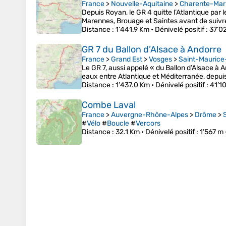
France
>
Nouvelle-Aquitaine
>
Charente-Mar
Depuis Royan, le GR 4 quitte l’Atlantique par 
Marennes, Brouage et Saintes avant de suivr
Distance
: 1’441.9 Km •
Dénivelé positif
: 37’0
GR 7 du Ballon d’Alsace à Andorre
France
>
Grand Est
>
Vosges
>
Saint-Maurice
Le GR 7, aussi appelé « du Ballon d’Alsace à 
eaux entre Atlantique et Méditerranée, depui
Distance
: 1’437.0 Km •
Dénivelé positif
: 41’1
Combe Laval
France
>
Auvergne-Rhône-Alpes
>
Drôme
>
#
Vélo
#
Boucle
#
Vercors
Distance
: 32.1 Km •
Dénivelé positif
: 1’567 m 