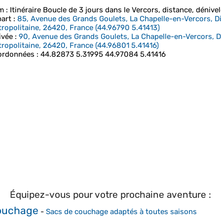
m
: Itinéraire Boucle de 3 jours dans le Vercors, distance, dénivelé
art
:
85, Avenue des Grands Goulets, La Chapelle-en-Vercors, 
ropolitaine, 26420, France
(
44.96790
5.41413
)
ivée
:
90, Avenue des Grands Goulets, La Chapelle-en-Vercors, 
ropolitaine, 26420, France
(
44.96801
5.41416
)
ordonnées
:
44.82873 5.31995 44.97084 5.41416
Équipez-vous pour votre prochaine aventure :
ouchage
-
Sacs de couchage adaptés à toutes saisons