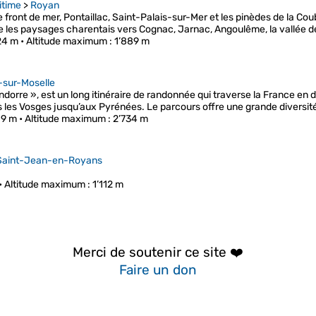
itime
>
Royan
le front de mer, Pontaillac, Saint-Palais-sur-Mer et les pinèdes de la Co
e les paysages charentais vers Cognac, Jarnac, Angoulême, la vallée 
24 m •
Altitude maximum
: 1’889 m
-sur-Moselle
Andorre », est un long itinéraire de randonnée qui traverse la France en
s les Vosges jusqu’aux Pyrénées. Le parcours offre une grande diversit
09 m •
Altitude maximum
: 2’734 m
Saint-Jean-en-Royans
•
Altitude maximum
: 1’112 m
Merci de soutenir ce site ❤️
Faire un don