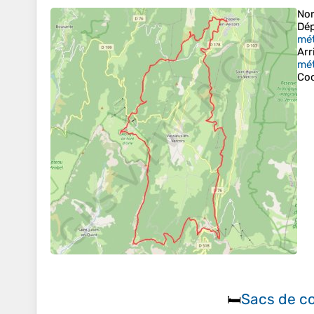
No
Dép
mét
Arr
mét
Co
Sacs de c
🛏️