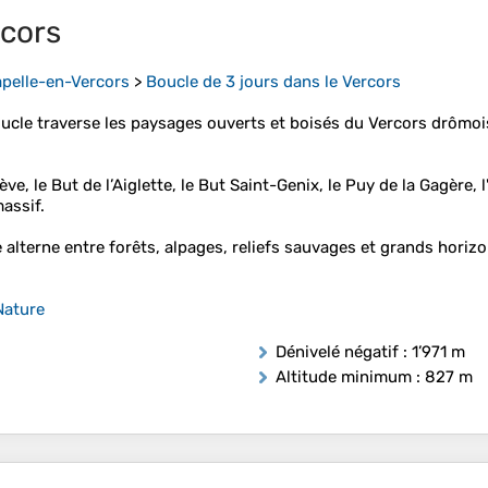
rcors
pelle-en-Vercors
>
Boucle de 3 jours dans le Vercors
cle traverse les paysages ouverts et boisés du Vercors drômois,
Nève, le But de l’Aiglette, le But Saint-Genix, le Puy de la Gagère
massif.
 alterne entre forêts, alpages, reliefs sauvages et grands hori
Nature
Dénivelé négatif
: 1’971 m
Altitude minimum
: 827 m