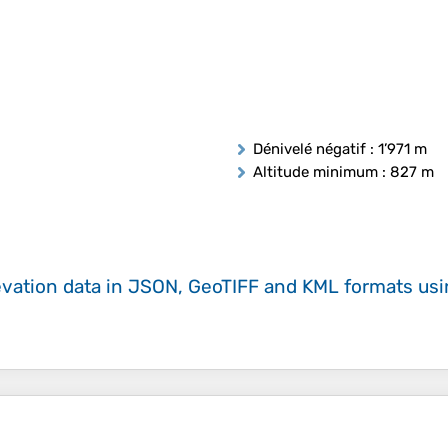
Dénivelé négatif
: 1’971 m
Altitude minimum
: 827 m
evation data in JSON, GeoTIFF and KML formats
us