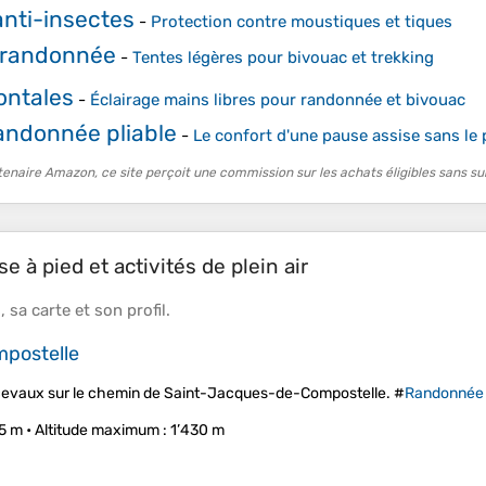
anti-insectes
-
Protection contre moustiques et tiques
 randonnée
-
Tentes légères pour bivouac et trekking
ontales
-
Éclairage mains libres pour randonnée et bivouac
andonnée pliable
-
Le confort d'une pause assise sans le
tenaire Amazon, ce site perçoit une commission sur les achats éligibles sans su
e à pied et activités de plein air
s
, sa
carte
et son
profil
.
postelle
cevaux sur le chemin de Saint-Jacques-de-Compostelle. #
Randonnée
5 m •
Altitude maximum
: 1’430 m