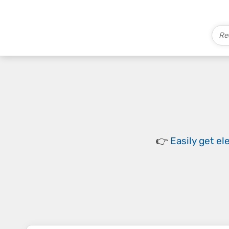
👉
Easily
get el