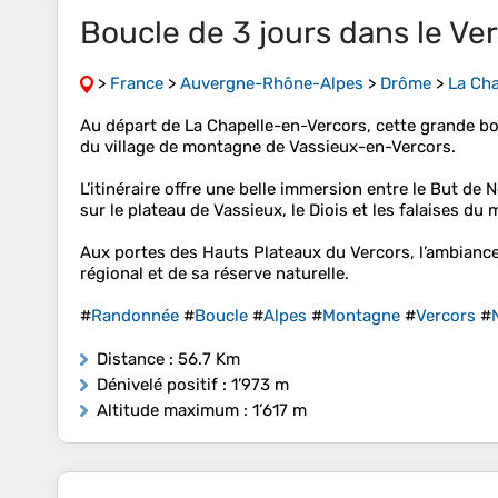
Boucle de 3 jours dans le Ve
>
France
>
Auvergne-Rhône-Alpes
>
Drôme
>
La Cha
Au départ de La Chapelle-en-Vercors, cette grande bou
du village de montagne de Vassieux-en-Vercors.
L’itinéraire offre une belle immersion entre le But de 
sur le plateau de Vassieux, le Diois et les falaises du 
Aux portes des Hauts Plateaux du Vercors, l’ambiance
régional et de sa réserve naturelle.
#
Randonnée
#
Boucle
#
Alpes
#
Montagne
#
Vercors
#
Distance
: 56.7 Km
Dénivelé positif
: 1’973 m
Altitude maximum
: 1’617 m