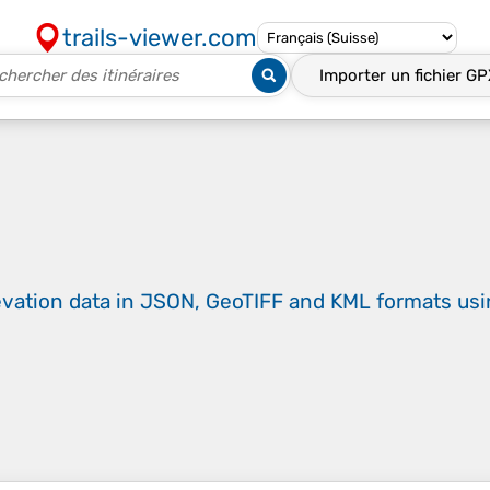
trails-viewer.com
Importer un fichier
GP
evation data in JSON, GeoTIFF and KML formats
us