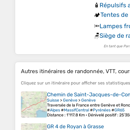
Répulsifs 
🧴
Tentes de
🏕️
Lampes fr
🔦
Siège de r
🪑
En tant que Par
Autres itinéraires de randonnée, VTT, cours
Cliquez sur un
itinéraire
pour afficher ses
statistique
Chemin de Saint-Jacques-de-Com
Suisse
>
Genève
>
Genève
Traversée de la France entre Genève et Ron
#
Alpes
#
MassifCentral
#
Pyrénées
#
GR65
Distance
: 1’117.8 Km •
Dénivelé positif
: 25’35
GR 4 de Royan à Grasse