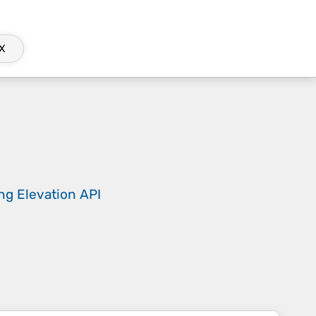
X
ing
Elevation API