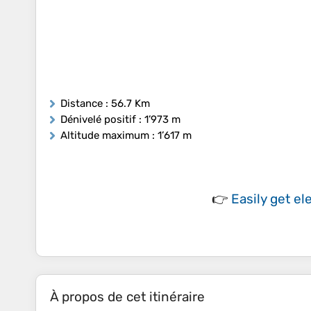
Distance
: 56.7 Km
Dénivelé positif
: 1’973 m
Altitude maximum
: 1’617 m
👉
Easily
get el
À propos de cet itinéraire