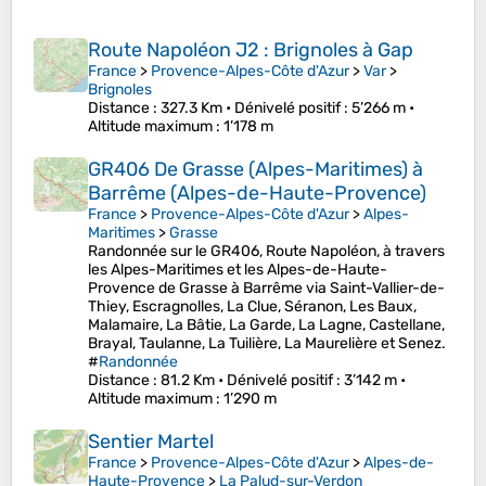
Route Napoléon J2 : Brignoles à Gap
France
>
Provence-Alpes-Côte d'Azur
>
Var
>
Brignoles
Distance
: 327.3 Km •
Dénivelé positif
: 5’266 m •
Altitude maximum
: 1’178 m
GR406 De Grasse (Alpes-Maritimes) à
Barrême (Alpes-de-Haute-Provence)
France
>
Provence-Alpes-Côte d'Azur
>
Alpes-
Maritimes
>
Grasse
Randonnée sur le GR406, Route Napoléon, à travers
les Alpes-Maritimes et les Alpes-de-Haute-
Provence de Grasse à Barrême via Saint-Vallier-de-
Thiey, Escragnolles, La Clue, Séranon, Les Baux,
Malamaire, La Bâtie, La Garde, La Lagne, Castellane,
Brayal, Taulanne, La Tuilière, La Maurelière et Senez.
#
Randonnée
Distance
: 81.2 Km •
Dénivelé positif
: 3’142 m •
Altitude maximum
: 1’290 m
Sentier Martel
France
>
Provence-Alpes-Côte d'Azur
>
Alpes-de-
Haute-Provence
>
La Palud-sur-Verdon