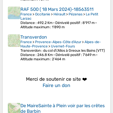
RAF 500 ( 18 Mars 2024)-18563511
France
>
Occitanie
>
Hérault
>
Pézenas
>
Le Petit
Larzac
Distance
: 492.2 Km •
Dénivelé positif
: 8’917 m •
Altitude maximum
: 1’890 m
Transverdon
France
>
Provence-Alpes-Côte d'Azur
>
Alpes-de-
Haute-Provence
>
Uvernet-Fours
Transverdon : du col d\'Allos à Greoux les Bains (VTT)
Distance
: 246.8 Km •
Dénivelé positif
: 7’649 m •
Altitude maximum
: 2’464 m
Merci de soutenir ce site ❤️
Faire un don
De MaireSainte à Plein voir par les crêtes
de Barbin