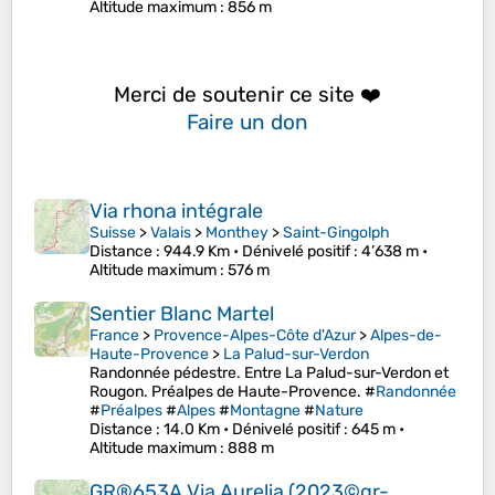
Altitude maximum
: 856 m
Merci de soutenir ce site ❤️
Faire un don
Via rhona intégrale
Suisse
>
Valais
>
Monthey
>
Saint-Gingolph
Distance
: 944.9 Km •
Dénivelé positif
: 4’638 m •
Altitude maximum
: 576 m
Sentier Blanc Martel
France
>
Provence-Alpes-Côte d'Azur
>
Alpes-de-
Haute-Provence
>
La Palud-sur-Verdon
Randonnée pédestre. Entre La Palud-sur-Verdon et
Rougon. Préalpes de Haute-Provence. #
Randonnée
#
Préalpes
#
Alpes
#
Montagne
#
Nature
Distance
: 14.0 Km •
Dénivelé positif
: 645 m •
Altitude maximum
: 888 m
GR®653A Via Aurelia (2023©gr-