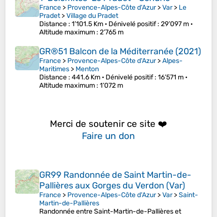
France
>
Provence-Alpes-Côte d'Azur
>
Var
>
Le
Pradet
>
Village du Pradet
Distance
: 1’101.5 Km •
Dénivelé positif
: 29’097 m •
Altitude maximum
: 2’765 m
GR®51 Balcon de la Méditerranée (2021)
France
>
Provence-Alpes-Côte d'Azur
>
Alpes-
Maritimes
>
Menton
Distance
: 441.6 Km •
Dénivelé positif
: 16’571 m •
Altitude maximum
: 1’072 m
Merci de soutenir ce site ❤️
Faire un don
GR99 Randonnée de Saint Martin-de-
Pallières aux Gorges du Verdon (Var)
France
>
Provence-Alpes-Côte d'Azur
>
Var
>
Saint-
Martin-de-Pallières
Randonnée entre Saint-Martin-de-Pallières et