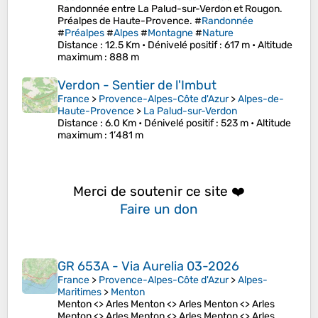
Randonnée entre La Palud-sur-Verdon et Rougon.
Préalpes de Haute-Provence. #
Randonnée
#
Préalpes
#
Alpes
#
Montagne
#
Nature
Distance
: 12.5 Km •
Dénivelé positif
: 617 m •
Altitude
maximum
: 888 m
Verdon - Sentier de l'Imbut
France
>
Provence-Alpes-Côte d'Azur
>
Alpes-de-
Haute-Provence
>
La Palud-sur-Verdon
Distance
: 6.0 Km •
Dénivelé positif
: 523 m •
Altitude
maximum
: 1’481 m
Merci de soutenir ce site ❤️
Faire un don
GR 653A - Via Aurelia 03-2026
France
>
Provence-Alpes-Côte d'Azur
>
Alpes-
Maritimes
>
Menton
Menton <> Arles Menton <> Arles Menton <> Arles
Menton <> Arles Menton <> Arles Menton <> Arles