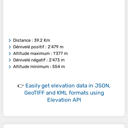
Distance
: 39.2 Km
Dénivelé positif
: 2’479 m
Altitude maximum
: 1’377 m
Dénivelé négatif
: 2’473 m
Altitude minimum
: 554 m
👉
Easily
get elevation data in JSON,
GeoTIFF and KML formats
using
Elevation API