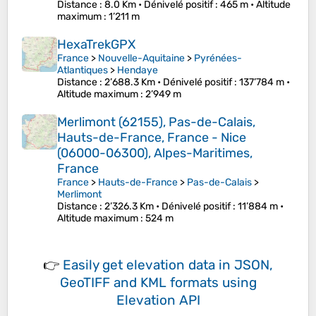
Distance
: 8.0 Km •
Dénivelé positif
: 465 m •
Altitude
maximum
: 1’211 m
HexaTrekGPX
France
>
Nouvelle-Aquitaine
>
Pyrénées-
Atlantiques
>
Hendaye
Distance
: 2’688.3 Km •
Dénivelé positif
: 137’784 m •
Altitude maximum
: 2’949 m
Merlimont (62155), Pas-de-Calais,
Hauts-de-France, France - Nice
(06000-06300), Alpes-Maritimes,
France
France
>
Hauts-de-France
>
Pas-de-Calais
>
Merlimont
Distance
: 2’326.3 Km •
Dénivelé positif
: 11’884 m •
Altitude maximum
: 524 m
👉
Easily
get elevation data in JSON,
GeoTIFF and KML formats
using
Elevation API