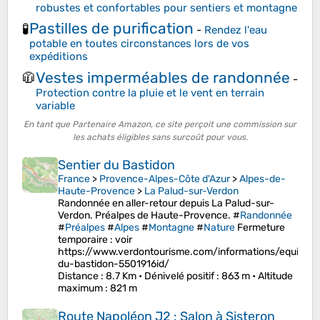
robustes et confortables pour sentiers et montagne
Pastilles de purification
🧪
-
Rendez l'eau
potable en toutes circonstances lors de vos
expéditions
Vestes imperméables de randonnée
🧥
-
Protection contre la pluie et le vent en terrain
variable
En tant que Partenaire Amazon, ce site perçoit une commission sur
les achats éligibles sans surcoût pour vous.
Sentier du Bastidon
France
>
Provence-Alpes-Côte d'Azur
>
Alpes-de-
Haute-Provence
>
La Palud-sur-Verdon
Randonnée en aller-retour depuis La Palud-sur-
Verdon. Préalpes de Haute-Provence. #
Randonnée
#
Préalpes
#
Alpes
#
Montagne
#
Nature
Fermeture
temporaire : voir
https://www.verdontourisme.com/informations/equipeme
du-bastidon-5501916id/
Distance
: 8.7 Km •
Dénivelé positif
: 863 m •
Altitude
maximum
: 821 m
Route Napoléon J2 : Salon à Sisteron