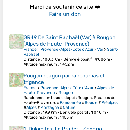
Merci de soutenir ce site ❤️
Faire un don
GR49 De Saint Raphaël (Var) à Rougon
(Alpes de Haute-Provence)
France
>
Provence-Alpes-Côte d'Azur
>
Var
>
Saint-
Raphaël
Distance
: 100.3 Km •
Dénivelé positif
: 4’086 m •
Altitude maximum
: 1’452 m
Rougon rougon par rancoumas et
trigance
France
>
Provence-Alpes-Côte d'Azur
>
Alpes-de-
Haute-Provence
>
Rougon
Randonnée en boucle depuis Rougon. Préalpes de
Haute-Provence. #
Randonnée
#
Boucle
#
Préalpes
#
Alpes
#
Montagne
#
Nature
Distance
: 19.9 Km •
Dénivelé positif
: 1’040 m •
Altitude maximum
: 1’155 m
1-Dolomites-Le Pradet - Sondrio