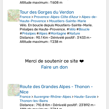
Altitude maximum
: 1’608 m
Tour des Gorges du Verdon
France
>
Provence-Alpes-Côte d'Azur
>
Alpes-de-
Haute-Provence
>
Moustiers-Sainte-Marie
Vélo. En boucle depuis Moustiers-Sainte-Marie.
Préalpes de Haute-Provence. #
Vélo
#
Boucle
#
Préalpes
#
Alpes
#
Montagne
#
Nature
Distance
: 90.1 Km •
Dénivelé positif
: 3’433 m •
Altitude maximum
: 1’238 m
Merci de soutenir ce site ❤️
Faire un don
Route des Grandes Alpes - Thonon -
Nice
France
>
Auvergne-Rhône-Alpes
>
Haute-Savoie
>
Thonon-les-Bains
Distance
: 710.8 Km •
Dénivelé positif
: 23’892 m •