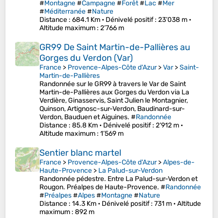
#
Montagne
#
Campagne
#
Forêt
#
Lac
#
Mer
#
Méditerranée
#
Nature
Distance
: 684.1 Km •
Dénivelé positif
: 23’038 m •
Altitude maximum
: 2’766 m
GR99 De Saint Martin-de-Pallières au
Gorges du Verdon (Var)
France
>
Provence-Alpes-Côte d'Azur
>
Var
>
Saint-
Martin-de-Pallières
Randonnée sur le GR99 à travers le Var de Saint
Martin-de-Pallières aux Gorges du Verdon via La
Verdière, Ginasservis, Saint Julien le Montagnier,
Quinson, Artignosc-sur-Verdon, Baudinard-sur-
Verdon, Bauduen et Aiguines. #
Randonnée
Distance
: 85.8 Km •
Dénivelé positif
: 2’912 m •
Altitude maximum
: 1’569 m
Sentier blanc martel
France
>
Provence-Alpes-Côte d'Azur
>
Alpes-de-
Haute-Provence
>
La Palud-sur-Verdon
Randonnée pédestre. Entre La Palud-sur-Verdon et
Rougon. Préalpes de Haute-Provence. #
Randonnée
#
Préalpes
#
Alpes
#
Montagne
#
Nature
Distance
: 14.3 Km •
Dénivelé positif
: 731 m •
Altitude
maximum
: 892 m