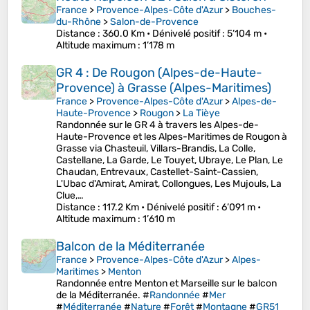
France
>
Provence-Alpes-Côte d'Azur
>
Bouches-
du-Rhône
>
Salon-de-Provence
Distance
: 360.0 Km •
Dénivelé positif
: 5’104 m •
Altitude maximum
: 1’178 m
GR 4 : De Rougon (Alpes-de-Haute-
Provence) à Grasse (Alpes-Maritimes)
France
>
Provence-Alpes-Côte d'Azur
>
Alpes-de-
Haute-Provence
>
Rougon
>
La Tièye
Randonnée sur le GR 4 à travers les Alpes-de-
Haute-Provence et les Alpes-Maritimes de Rougon à
Grasse via Chasteuil, Villars-Brandis, La Colle,
Castellane, La Garde, Le Touyet, Ubraye, Le Plan, Le
Chaudan, Entrevaux, Castellet-Saint-Cassien,
L'Ubac d'Amirat, Amirat, Collongues, Les Mujouls, La
Clue,…
Distance
: 117.2 Km •
Dénivelé positif
: 6’091 m •
Altitude maximum
: 1’610 m
Balcon de la Méditerranée
France
>
Provence-Alpes-Côte d'Azur
>
Alpes-
Maritimes
>
Menton
Randonnée entre Menton et Marseille sur le balcon
de la Méditerranée. #
Randonnée
#
Mer
#
Méditerranée
#
Nature
#
Forêt
#
Montagne
#
GR51