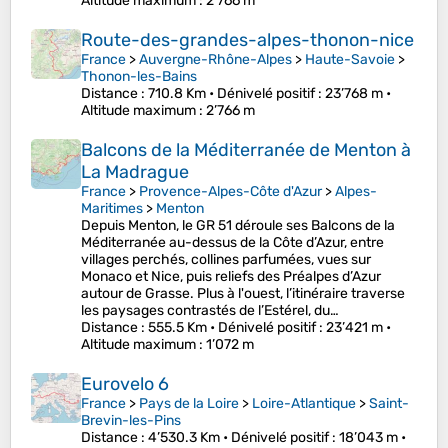
Altitude maximum
: 2’766 m
Route-des-grandes-alpes-thonon-nice
France
>
Auvergne-Rhône-Alpes
>
Haute-Savoie
>
Thonon-les-Bains
Distance
: 710.8 Km •
Dénivelé positif
: 23’768 m •
Altitude maximum
: 2’766 m
Balcons de la Méditerranée de Menton à
La Madrague
France
>
Provence-Alpes-Côte d'Azur
>
Alpes-
Maritimes
>
Menton
Depuis Menton, le GR 51 déroule ses Balcons de la
Méditerranée au-dessus de la Côte d’Azur, entre
villages perchés, collines parfumées, vues sur
Monaco et Nice, puis reliefs des Préalpes d’Azur
autour de Grasse. Plus à l'ouest, l’itinéraire traverse
les paysages contrastés de l’Estérel, du…
Distance
: 555.5 Km •
Dénivelé positif
: 23’421 m •
Altitude maximum
: 1’072 m
Eurovelo 6
France
>
Pays de la Loire
>
Loire-Atlantique
>
Saint-
Brevin-les-Pins
Distance
: 4’530.3 Km •
Dénivelé positif
: 18’043 m •