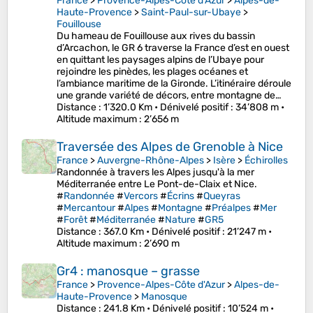
France
>
Provence-Alpes-Côte d'Azur
>
Alpes-de-
Haute-Provence
>
Saint-Paul-sur-Ubaye
>
Fouillouse
Du hameau de Fouillouse aux rives du bassin
d’Arcachon, le GR 6 traverse la France d’est en ouest
en quittant les paysages alpins de l’Ubaye pour
rejoindre les pinèdes, les plages océanes et
l’ambiance maritime de la Gironde. L’itinéraire déroule
une grande variété de décors, entre montagne de…
Distance
: 1’320.0 Km •
Dénivelé positif
: 34’808 m •
Altitude maximum
: 2’656 m
Traversée des Alpes de Grenoble à Nice
France
>
Auvergne-Rhône-Alpes
>
Isère
>
Échirolles
Randonnée à travers les Alpes jusqu'à la mer
Méditerranée entre Le Pont-de-Claix et Nice.
#
Randonnée
#
Vercors
#
Écrins
#
Queyras
#
Mercantour
#
Alpes
#
Montagne
#
Préalpes
#
Mer
#
Forêt
#
Méditerranée
#
Nature
#
GR5
Distance
: 367.0 Km •
Dénivelé positif
: 21’247 m •
Altitude maximum
: 2’690 m
Gr4 : manosque – grasse
France
>
Provence-Alpes-Côte d'Azur
>
Alpes-de-
Haute-Provence
>
Manosque
Distance
: 241.8 Km •
Dénivelé positif
: 10’524 m •