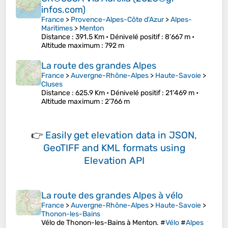
infos.com)
France
>
Provence-Alpes-Côte d'Azur
>
Alpes-
Maritimes
>
Menton
Distance
: 391.5 Km •
Dénivelé positif
: 8’667 m •
Altitude maximum
: 792 m
La route des grandes Alpes
France
>
Auvergne-Rhône-Alpes
>
Haute-Savoie
>
Cluses
Distance
: 625.9 Km •
Dénivelé positif
: 21’469 m •
Altitude maximum
: 2’766 m
👉
Easily
get elevation data in JSON,
GeoTIFF and KML formats
using
Elevation API
La route des grandes Alpes à vélo
France
>
Auvergne-Rhône-Alpes
>
Haute-Savoie
>
Thonon-les-Bains
Vélo de Thonon-les-Bains à Menton. #
Vélo
#
Alpes