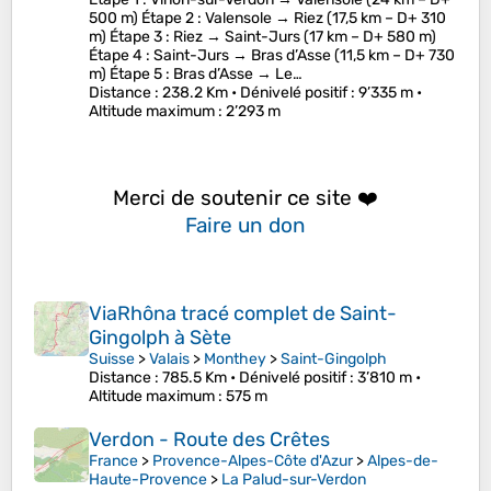
500 m) Étape 2 : Valensole → Riez (17,5 km – D+ 310
m) Étape 3 : Riez → Saint-Jurs (17 km – D+ 580 m)
Étape 4 : Saint-Jurs → Bras d’Asse (11,5 km – D+ 730
m) Étape 5 : Bras d’Asse → Le…
Distance
: 238.2 Km •
Dénivelé positif
: 9’335 m •
Altitude maximum
: 2’293 m
Merci de soutenir ce site ❤️
Faire un don
ViaRhôna tracé complet de Saint-
Gingolph à Sète
Suisse
>
Valais
>
Monthey
>
Saint-Gingolph
Distance
: 785.5 Km •
Dénivelé positif
: 3’810 m •
Altitude maximum
: 575 m
Verdon - Route des Crêtes
France
>
Provence-Alpes-Côte d'Azur
>
Alpes-de-
Haute-Provence
>
La Palud-sur-Verdon