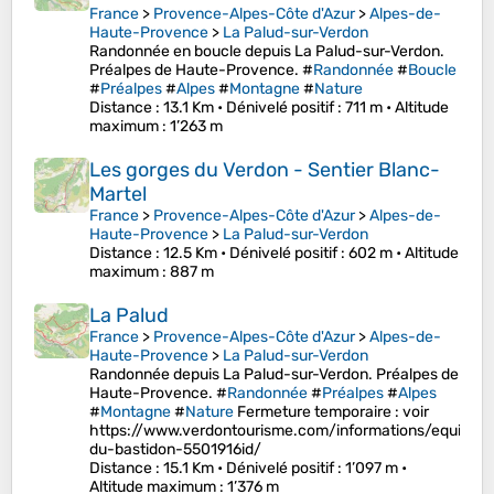
France
>
Provence-Alpes-Côte d'Azur
>
Alpes-de-
Haute-Provence
>
La Palud-sur-Verdon
Randonnée en boucle depuis La Palud-sur-Verdon.
Préalpes de Haute-Provence. #
Randonnée
#
Boucle
#
Préalpes
#
Alpes
#
Montagne
#
Nature
Distance
: 13.1 Km •
Dénivelé positif
: 711 m •
Altitude
maximum
: 1’263 m
Les gorges du Verdon - Sentier Blanc-
Martel
France
>
Provence-Alpes-Côte d'Azur
>
Alpes-de-
Haute-Provence
>
La Palud-sur-Verdon
Distance
: 12.5 Km •
Dénivelé positif
: 602 m •
Altitude
maximum
: 887 m
La Palud
France
>
Provence-Alpes-Côte d'Azur
>
Alpes-de-
Haute-Provence
>
La Palud-sur-Verdon
Randonnée depuis La Palud-sur-Verdon. Préalpes de
Haute-Provence. #
Randonnée
#
Préalpes
#
Alpes
#
Montagne
#
Nature
Fermeture temporaire : voir
https://www.verdontourisme.com/informations/equipeme
du-bastidon-5501916id/
Distance
: 15.1 Km •
Dénivelé positif
: 1’097 m •
Altitude maximum
: 1’376 m