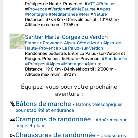
Préalpes de Haute-Provence. #
VTT
#
Préalpes
#
Provence
#
Verdon
#
SainteBaume
#
Alpes
#
Montagne
#
Méditerranée
#
Mer
#
Nature
Distance
: 377.3 Km •
Dénivelé positif
: 10’703 m •
Altitude maximum
: 1’765 m
Sentier Martel Gorges du Verdon
France
>
Provence-Alpes-Côte d'Azur
>
Alpes-de-
Haute-Provence
>
La Palud-sur-Verdon
Randonnée pédestre. Entre La Palud-sur-Verdon et
Rougon. Préalpes de Haute-Provence. #
Randonnée
#
Préalpes
#
Alpes
#
Montagne
#
Nature
Distance
: 19.8 Km •
Dénivelé positif
: 2’308 m •
Altitude maximum
: 892 m
Équipez-vous pour votre prochaine
aventure :
Bâtons de marche
🪜
-
Bâtons télescopiques
pour stabilité et endurance
Crampons de randonnée
🗻
-
Adhérence sur
neige et glace
Chaussures de randonnée
🥾
-
Chaussures