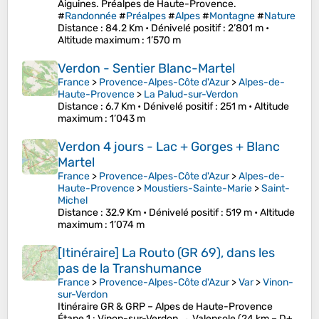
Aiguines. Préalpes de Haute-Provence.
#
Randonnée
#
Préalpes
#
Alpes
#
Montagne
#
Nature
Distance
: 84.2 Km •
Dénivelé positif
: 2’801 m •
Altitude maximum
: 1’570 m
Verdon - Sentier Blanc-Martel
France
>
Provence-Alpes-Côte d'Azur
>
Alpes-de-
Haute-Provence
>
La Palud-sur-Verdon
Distance
: 6.7 Km •
Dénivelé positif
: 251 m •
Altitude
maximum
: 1’043 m
Verdon 4 jours - Lac + Gorges + Blanc
Martel
France
>
Provence-Alpes-Côte d'Azur
>
Alpes-de-
Haute-Provence
>
Moustiers-Sainte-Marie
>
Saint-
Michel
Distance
: 32.9 Km •
Dénivelé positif
: 519 m •
Altitude
maximum
: 1’074 m
[Itinéraire] La Routo (GR 69), dans les
pas de la Transhumance
France
>
Provence-Alpes-Côte d'Azur
>
Var
>
Vinon-
sur-Verdon
Itinéraire GR & GRP – Alpes de Haute-Provence
Étape 1 : Vinon-sur-Verdon → Valensole (24 km – D+