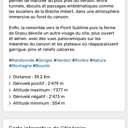
permet de marcher au plus près du Verdon, entre
tunnels, éboulis et passages emblématiques comme
les escaliers de la Brèche Imbert, dans une atmosphère
immersive au fond du canyon.
Enfin, la remontée vers le Point Sublime puis la ferme
de Graou dévoile un autre visage du site, plus ouvert
et aérien, avec des vues panoramiques sur les
méandres du canyon et les plateaux où réapparaissent
garrigue, pins et reliefs calcaires.
#
Randonnée
#
Gorges
#
Verdon
#
Rivière
#
Nature
#
Montagne
#
Boucle
Distance
: 39.2 Km
Dénivelé positif
: 2’479 m
Altitude maximum
: 1’377 m
Dénivelé négatif
: 2’473 m
Altitude minimum
: 554 m