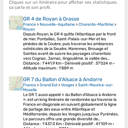
Cliquez sur un
itinéraire
pour afficher ses
statistiques
,
sa
carte
et son
profil
.
GR 4 de Royan à Grasse
France
>
Nouvelle-Aquitaine
>
Charente-Maritime
>
Royan
Depuis Royan, le GR 4 quitte l’Atlantique par le front
de mer, Pontaillac, Saint-Palais-sur-Mer et les
pinèdes de la Coubre, puis traverse les ambiances
ostréicoles de la Seudre, Marennes, Brouage et
Saintes avant de suivre les paysages charentais
vers Cognac, Jarnac, Angoulême, la vallée des…
Distance
: 1’441.9 Km •
Dénivelé positif
: 37’024 m •
Altitude maximum
: 1’889 m
GR 7 du Ballon d’Alsace à Andorre
France
>
Grand Est
>
Vosges
>
Saint-Maurice-sur-
Moselle
Le GR 7, aussi appelé « du Ballon d’Alsace à Andorre
», est un long itinéraire de randonnée qui traverse la
France en diagonale en suivant globalement la ligne
de partage des eaux entre Atlantique et
Méditerranée, depuis les Vosges jusqu’aux Pyrénées.
Le parcours offre une grande diversité de…
Distance
: 1’437.0 Km •
Dénivelé positif
: 41’109 m •