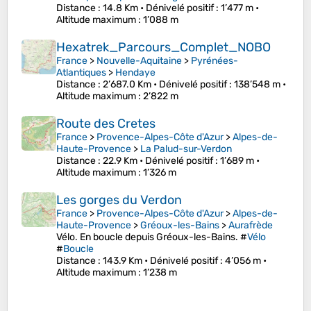
Distance
: 14.8 Km •
Dénivelé positif
: 1’477 m •
Altitude maximum
: 1’088 m
Hexatrek_Parcours_Complet_NOBO
France
>
Nouvelle-Aquitaine
>
Pyrénées-
Atlantiques
>
Hendaye
Distance
: 2’687.0 Km •
Dénivelé positif
: 138’548 m •
Altitude maximum
: 2’822 m
Route des Cretes
France
>
Provence-Alpes-Côte d'Azur
>
Alpes-de-
Haute-Provence
>
La Palud-sur-Verdon
Distance
: 22.9 Km •
Dénivelé positif
: 1’689 m •
Altitude maximum
: 1’326 m
Les gorges du Verdon
France
>
Provence-Alpes-Côte d'Azur
>
Alpes-de-
Haute-Provence
>
Gréoux-les-Bains
>
Aurafrède
Vélo. En boucle depuis Gréoux-les-Bains. #
Vélo
#
Boucle
Distance
: 143.9 Km •
Dénivelé positif
: 4’056 m •
Altitude maximum
: 1’238 m