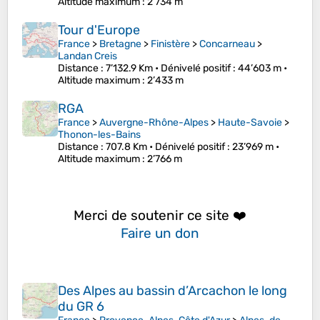
Altitude maximum
: 2’734 m
Tour d'Europe
France
>
Bretagne
>
Finistère
>
Concarneau
>
Landan Creis
Distance
: 7’132.9 Km •
Dénivelé positif
: 44’603 m •
Altitude maximum
: 2’433 m
RGA
France
>
Auvergne-Rhône-Alpes
>
Haute-Savoie
>
Thonon-les-Bains
Distance
: 707.8 Km •
Dénivelé positif
: 23’969 m •
Altitude maximum
: 2’766 m
Merci de soutenir ce site ❤️
Faire un don
Des Alpes au bassin d’Arcachon le long
du GR 6