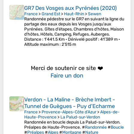
GR7 Des Vosges aux Pyrénées (2020)
France
>
Grand Est
>
Haut-Rhin
>
Sewen
Randonnée pédestre sur le GR7 en suivant la ligne du
partage des eaux depuis les Vosges jusqu'aux
Pyrénées. Gîtes d'étapes, Chambres d'hôtes, Maison
d'hôtes, Hôtels, Camping, Refuges, Auberges.
Distance
: 1’441.5 Km •
Dénivelé positif
: 41’389 m •
Altitude maximum
: 2’515 m
Merci de soutenir ce site ❤️
Faire un don
Verdon - La Maline - Brèche Imbert -
Tunnel de Guègues - Puy d'Echarme
France
>
Provence-Alpes-Côte d'Azur
>
Alpes-de-
Haute-Provence
>
La Palud-sur-Verdon
Randonnée en boucle depuis La Palud-sur-Verdon.
Préalpes de Haute-Provence. #
Randonnée
#
Boucle
#
Préalpes
#
Alpes
#
Montagne
#
Nature