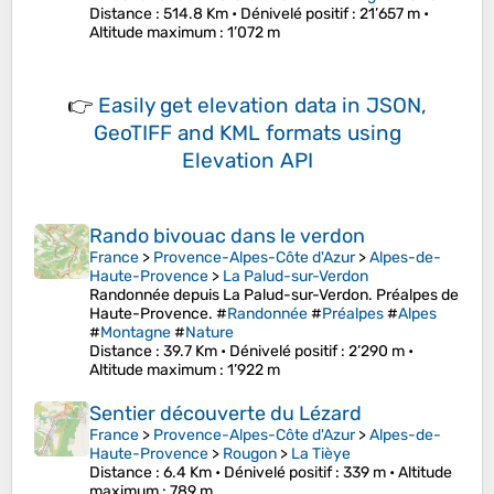
Distance
: 514.8 Km •
Dénivelé positif
: 21’657 m •
Altitude maximum
: 1’072 m
👉
Easily
get elevation data in JSON,
GeoTIFF and KML formats
using
Elevation API
Rando bivouac dans le verdon
France
>
Provence-Alpes-Côte d'Azur
>
Alpes-de-
Haute-Provence
>
La Palud-sur-Verdon
Randonnée depuis La Palud-sur-Verdon. Préalpes de
Haute-Provence. #
Randonnée
#
Préalpes
#
Alpes
#
Montagne
#
Nature
Distance
: 39.7 Km •
Dénivelé positif
: 2’290 m •
Altitude maximum
: 1’922 m
Sentier découverte du Lézard
France
>
Provence-Alpes-Côte d'Azur
>
Alpes-de-
Haute-Provence
>
Rougon
>
La Tièye
Distance
: 6.4 Km •
Dénivelé positif
: 339 m •
Altitude
maximum
: 789 m