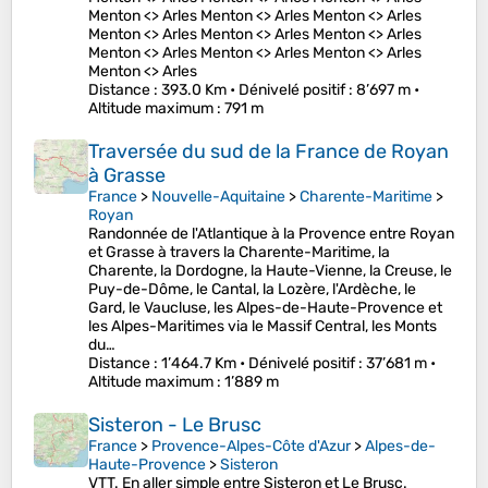
Menton <> Arles Menton <> Arles Menton <> Arles
Menton <> Arles Menton <> Arles Menton <> Arles
Menton <> Arles Menton <> Arles Menton <> Arles
Menton <> Arles
Distance
: 393.0 Km •
Dénivelé positif
: 8’697 m •
Altitude maximum
: 791 m
Traversée du sud de la France de Royan
à Grasse
France
>
Nouvelle-Aquitaine
>
Charente-Maritime
>
Royan
Randonnée de l'Atlantique à la Provence entre Royan
et Grasse à travers la Charente-Maritime, la
Charente, la Dordogne, la Haute-Vienne, la Creuse, le
Puy-de-Dôme, le Cantal, la Lozère, l'Ardèche, le
Gard, le Vaucluse, les Alpes-de-Haute-Provence et
les Alpes-Maritimes via le Massif Central, les Monts
du…
Distance
: 1’464.7 Km •
Dénivelé positif
: 37’681 m •
Altitude maximum
: 1’889 m
Sisteron - Le Brusc
France
>
Provence-Alpes-Côte d'Azur
>
Alpes-de-
Haute-Provence
>
Sisteron
VTT. En aller simple entre Sisteron et Le Brusc.