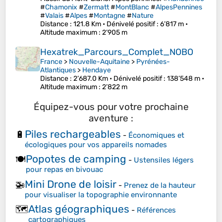
#
Chamonix
#
Zermatt
#
MontBlanc
#
AlpesPennines
#
Valais
#
Alpes
#
Montagne
#
Nature
Distance
: 121.8 Km •
Dénivelé positif
: 6’817 m •
Altitude maximum
: 2’905 m
Hexatrek_Parcours_Complet_NOBO
France
>
Nouvelle-Aquitaine
>
Pyrénées-
Atlantiques
>
Hendaye
Distance
: 2’687.0 Km •
Dénivelé positif
: 138’548 m •
Altitude maximum
: 2’822 m
Équipez-vous pour votre prochaine
aventure :
Piles rechargeables
🔋
-
Économiques et
écologiques pour vos appareils nomades
Popotes de camping
🍽️
-
Ustensiles légers
pour repas en bivouac
Mini Drone de loisir
🚁
-
Prenez de la hauteur
pour visualiser la topographie environnante
Atlas géographiques
🗺️
-
Références
cartographiques