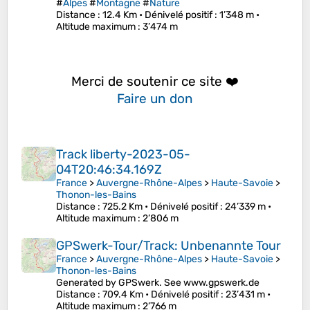
#
Alpes
#
Montagne
#
Nature
Distance
: 12.4 Km •
Dénivelé positif
: 1’348 m •
Altitude maximum
: 3’474 m
Merci de soutenir ce site ❤️
Faire un don
Track liberty-2023-05-
04T20:46:34.169Z
France
>
Auvergne-Rhône-Alpes
>
Haute-Savoie
>
Thonon-les-Bains
Distance
: 725.2 Km •
Dénivelé positif
: 24’339 m •
Altitude maximum
: 2’806 m
GPSwerk-Tour/Track: Unbenannte Tour
France
>
Auvergne-Rhône-Alpes
>
Haute-Savoie
>
Thonon-les-Bains
Generated by GPSwerk. See www.gpswerk.de
Distance
: 709.4 Km •
Dénivelé positif
: 23’431 m •
Altitude maximum
: 2’766 m