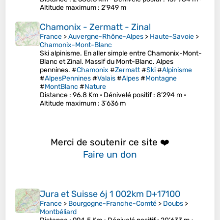
Altitude maximum
: 2’949 m
Chamonix - Zermatt - Zinal
France
>
Auvergne-Rhône-Alpes
>
Haute-Savoie
>
Chamonix-Mont-Blanc
Ski alpinisme. En aller simple entre Chamonix-Mont-
Blanc et Zinal. Massif du Mont-Blanc. Alpes
pennines. #
Chamonix
#
Zermatt
#
Ski
#
Alpinisme
#
AlpesPennines
#
Valais
#
Alpes
#
Montagne
#
MontBlanc
#
Nature
Distance
: 96.8 Km •
Dénivelé positif
: 8’294 m •
Altitude maximum
: 3’636 m
Merci de soutenir ce site ❤️
Faire un don
Jura et Suisse 6j 1 002km D+17100
France
>
Bourgogne-Franche-Comté
>
Doubs
>
Montbéliard