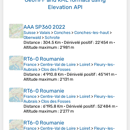
Elevation API
AAA SP360 2022
Suisse
>
Valais
>
Conches
>
Conches-les-haut
>
Oberwald
>
Schrote
Distance
: 304.5 Km •
Dénivelé positif
: 22’454 m •
Altitude maximum
: 2’981 m
RT6-0 Roumanie
France
>
Centre-Val de Loire
>
Loiret
>
Fleury-les-
Aubrais
>
Clos des Fosses
Distance
: 4’910.8 Km •
Dénivelé positif
: 45’141 m •
Altitude maximum
: 2’131 m
RT6-0 Roumanie
France
>
Centre-Val de Loire
>
Loiret
>
Fleury-les-
Aubrais
>
Clos des Fosses
Distance
: 6’195.8 Km •
Dénivelé positif
: 52’484 m •
Altitude maximum
: 2’277 m
RT6-0 Roumanie
France
>
Centre-Val de Loire
>
Loiret
>
Fleury-les-