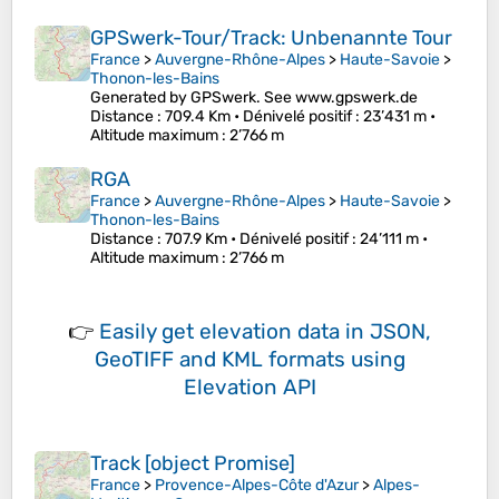
GPSwerk-Tour/Track: Unbenannte Tour
France
>
Auvergne-Rhône-Alpes
>
Haute-Savoie
>
Thonon-les-Bains
Generated by GPSwerk. See www.gpswerk.de
Distance
: 709.4 Km •
Dénivelé positif
: 23’431 m •
Altitude maximum
: 2’766 m
RGA
France
>
Auvergne-Rhône-Alpes
>
Haute-Savoie
>
Thonon-les-Bains
Distance
: 707.9 Km •
Dénivelé positif
: 24’111 m •
Altitude maximum
: 2’766 m
👉
Easily
get elevation data in JSON,
GeoTIFF and KML formats
using
Elevation API
Track [object Promise]
France
>
Provence-Alpes-Côte d'Azur
>
Alpes-