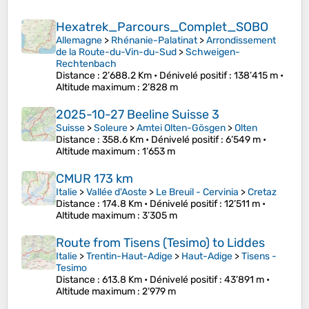
Hexatrek_Parcours_Complet_SOBO
Allemagne
>
Rhénanie-Palatinat
>
Arrondissement
de la Route-du-Vin-du-Sud
>
Schweigen-
Rechtenbach
Distance
: 2’688.2 Km •
Dénivelé positif
: 138’415 m •
Altitude maximum
: 2’828 m
2025-10-27 Beeline Suisse 3
Suisse
>
Soleure
>
Amtei Olten-Gösgen
>
Olten
Distance
: 358.6 Km •
Dénivelé positif
: 6’549 m •
Altitude maximum
: 1’653 m
CMUR 173 km
Italie
>
Vallée d'Aoste
>
Le Breuil - Cervinia
>
Cretaz
Distance
: 174.8 Km •
Dénivelé positif
: 12’511 m •
Altitude maximum
: 3’305 m
Route from Tisens (Tesimo) to Liddes
Italie
>
Trentin-Haut-Adige
>
Haut-Adige
>
Tisens -
Tesimo
Distance
: 613.8 Km •
Dénivelé positif
: 43’891 m •
Altitude maximum
: 2’979 m