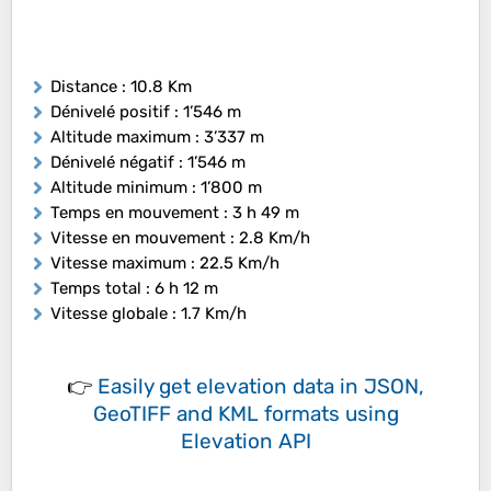
Distance
: 10.8 Km
Dénivelé positif
: 1’546 m
Altitude maximum
: 3’337 m
Dénivelé négatif
: 1’546 m
Altitude minimum
: 1’800 m
Temps en mouvement
: 3 h 49 m
Vitesse en mouvement
: 2.8 Km/h
Vitesse maximum
: 22.5 Km/h
Temps total
: 6 h 12 m
Vitesse globale
: 1.7 Km/h
👉
Easily
get elevation data in JSON,
GeoTIFF and KML formats
using
Elevation API