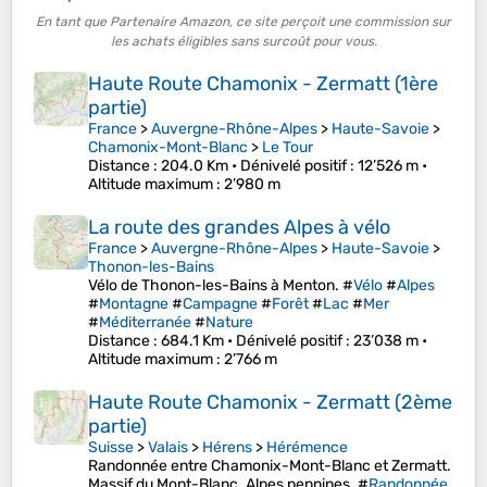
En tant que Partenaire Amazon, ce site perçoit une commission sur
les achats éligibles sans surcoût pour vous.
Haute Route Chamonix - Zermatt (1ère
partie)
France
>
Auvergne-Rhône-Alpes
>
Haute-Savoie
>
Chamonix-Mont-Blanc
>
Le Tour
Distance
: 204.0 Km •
Dénivelé positif
: 12’526 m •
Altitude maximum
: 2’980 m
La route des grandes Alpes à vélo
France
>
Auvergne-Rhône-Alpes
>
Haute-Savoie
>
Thonon-les-Bains
Vélo de Thonon-les-Bains à Menton. #
Vélo
#
Alpes
#
Montagne
#
Campagne
#
Forêt
#
Lac
#
Mer
#
Méditerranée
#
Nature
Distance
: 684.1 Km •
Dénivelé positif
: 23’038 m •
Altitude maximum
: 2’766 m
Haute Route Chamonix - Zermatt (2ème
partie)
Suisse
>
Valais
>
Hérens
>
Hérémence
Randonnée entre Chamonix-Mont-Blanc et Zermatt.
Massif du Mont-Blanc. Alpes pennines. #
Randonnée