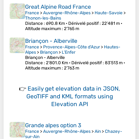
Great Alpine Road France
France
>
Auvergne-Rhône-Alpes
>
Haute-Savoie
>
Thonon-les-Bains
Distance
: 690.8 Km •
Dénivelé positif
: 22’481 m •
Altitude maximum
: 2’765 m
Briançon - Alberville
France
>
Provence-Alpes-Côte d'Azur
>
Hautes-
Alpes
>
Briançon
>
L'Enfer
Briançon - Alberville
Distance
: 2’801.0 Km •
Dénivelé positif
: 83’513 m •
Altitude maximum
: 2’763 m
👉
Easily
get elevation data in JSON,
GeoTIFF and KML formats
using
Elevation API
Grande alpes option 3
France
>
Auvergne-Rhône-Alpes
>
Ain
>
Chazey-
sur-Ain