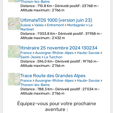
Thonon-les-Bains
Distance
: 710.8 Km •
Dénivelé positif
: 23’768 m •
Altitude maximum
: 2’766 m
UltimateTDS 1000 (version juin 23)
Suisse
>
Valais
>
Entremont
>
Montagnier
>
Le
Martinet
Distance
: 1’003.8 Km •
Dénivelé positif
: 31’958 m •
Altitude maximum
: 2’432 m
Itinéraire 25 novembre 2024 130234
France
>
Auvergne-Rhône-Alpes
>
Haute-Savoie
>
Saint-Jeoire
>
Le Turchon
Distance
: 596.0 Km •
Dénivelé positif
: 19’765 m •
Altitude maximum
: 2’766 m
Trace Route des Grandes Alpes
France
>
Auvergne-Rhône-Alpes
>
Haute-Savoie
>
Thonon-les-Bains
Distance
: 788.3 Km •
Dénivelé positif
: 27’034 m •
Altitude maximum
: 2’766 m
Équipez-vous pour votre prochaine
aventure :