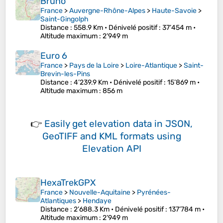
Bruno
France
>
Auvergne-Rhône-Alpes
>
Haute-Savoie
>
Saint-Gingolph
Distance
: 558.9 Km •
Dénivelé positif
: 37’454 m •
Altitude maximum
: 2’949 m
Euro 6
France
>
Pays de la Loire
>
Loire-Atlantique
>
Saint-
Brevin-les-Pins
Distance
: 4’239.9 Km •
Dénivelé positif
: 15’869 m •
Altitude maximum
: 856 m
👉
Easily
get elevation data in JSON,
GeoTIFF and KML formats
using
Elevation API
HexaTrekGPX
France
>
Nouvelle-Aquitaine
>
Pyrénées-
Atlantiques
>
Hendaye
Distance
: 2’688.3 Km •
Dénivelé positif
: 137’784 m •
Altitude maximum
: 2’949 m