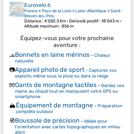
Eurovelo 6
France
>
Pays de la Loire
>
Loire-Atlantique
>
Saint-
Brevin-les-Pins
Distance
: 4’530.3 Km •
Dénivelé positif
: 18’043 m •
Altitude maximum
: 856 m
Équipez-vous pour votre prochaine
aventure :
Bonnets en laine mérinos
🧢
-
Chaleur
naturelle
Appareil photo de sport
📷
-
Capturez vos
exploits même sous la pluie ou dans la neige
Gants de montagne tactiles
🧤
-
Gardez vos
mains au chaud tout en manipulant votre GPS ou
smartphone
Équipement de montagne
🏔️
-
Préparation
complète outdoor
Boussole de précision
🧭
-
Idéale pour
l'orientation avec cartes topographiques en milieu
alpin