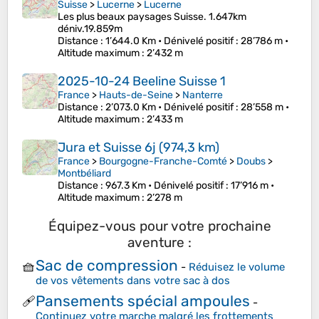
Suisse
>
Lucerne
>
Lucerne
Les plus beaux paysages Suisse. 1.647km
déniv.19.859m
Distance
: 1’644.0 Km •
Dénivelé positif
: 28’786 m •
Altitude maximum
: 2’432 m
2025-10-24 Beeline Suisse 1
France
>
Hauts-de-Seine
>
Nanterre
Distance
: 2’073.0 Km •
Dénivelé positif
: 28’558 m •
Altitude maximum
: 2’433 m
Jura et Suisse 6j (974,3 km)
France
>
Bourgogne-Franche-Comté
>
Doubs
>
Montbéliard
Distance
: 967.3 Km •
Dénivelé positif
: 17’916 m •
Altitude maximum
: 2’278 m
Équipez-vous pour votre prochaine
aventure :
Sac de compression
🧺
-
Réduisez le volume
de vos vêtements dans votre sac à dos
Pansements spécial ampoules
🩹
-
Continuez votre marche malgré les frottements