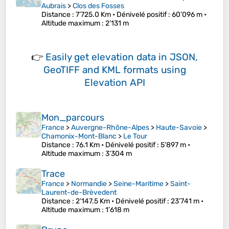
Aubrais
>
Clos des Fosses
Distance
: 7’725.0 Km •
Dénivelé positif
: 60’096 m •
Altitude maximum
: 2’131 m
👉
Easily
get elevation data in JSON,
GeoTIFF and KML formats
using
Elevation API
Mon_parcours
France
>
Auvergne-Rhône-Alpes
>
Haute-Savoie
>
Chamonix-Mont-Blanc
>
Le Tour
Distance
: 76.1 Km •
Dénivelé positif
: 5’897 m •
Altitude maximum
: 3’304 m
Trace
France
>
Normandie
>
Seine-Maritime
>
Saint-
Laurent-de-Brèvedent
Distance
: 2’147.5 Km •
Dénivelé positif
: 23’741 m •
Altitude maximum
: 1’618 m