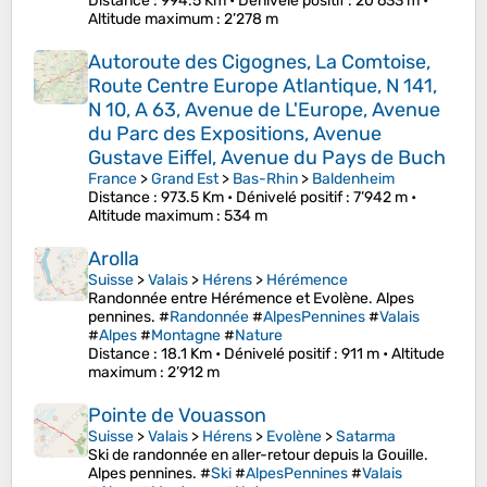
Distance
: 994.5 Km •
Dénivelé positif
: 20’633 m •
Altitude maximum
: 2’278 m
Autoroute des Cigognes, La Comtoise,
Route Centre Europe Atlantique, N 141,
N 10, A 63, Avenue de L'Europe, Avenue
du Parc des Expositions, Avenue
Gustave Eiffel, Avenue du Pays de Buch
France
>
Grand Est
>
Bas-Rhin
>
Baldenheim
Distance
: 973.5 Km •
Dénivelé positif
: 7’942 m •
Altitude maximum
: 534 m
Arolla
Suisse
>
Valais
>
Hérens
>
Hérémence
Randonnée entre Hérémence et Evolène. Alpes
pennines. #
Randonnée
#
AlpesPennines
#
Valais
#
Alpes
#
Montagne
#
Nature
Distance
: 18.1 Km •
Dénivelé positif
: 911 m •
Altitude
maximum
: 2’912 m
Pointe de Vouasson
Suisse
>
Valais
>
Hérens
>
Evolène
>
Satarma
Ski de randonnée en aller-retour depuis la Gouille.
Alpes pennines. #
Ski
#
AlpesPennines
#
Valais