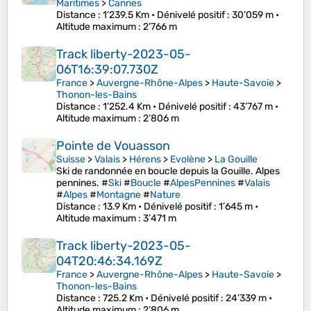
Maritimes
>
Cannes
Distance
: 1’239.5 Km •
Dénivelé positif
: 30’059 m •
Altitude maximum
: 2’766 m
Track liberty-2023-05-
06T16:39:07.730Z
France
>
Auvergne-Rhône-Alpes
>
Haute-Savoie
>
Thonon-les-Bains
Distance
: 1’252.4 Km •
Dénivelé positif
: 43’767 m •
Altitude maximum
: 2’806 m
Pointe de Vouasson
Suisse
>
Valais
>
Hérens
>
Evolène
>
La Gouille
Ski de randonnée en boucle depuis la Gouille. Alpes
pennines. #
Ski
#
Boucle
#
AlpesPennines
#
Valais
#
Alpes
#
Montagne
#
Nature
Distance
: 13.9 Km •
Dénivelé positif
: 1’645 m •
Altitude maximum
: 3’471 m
Track liberty-2023-05-
04T20:46:34.169Z
France
>
Auvergne-Rhône-Alpes
>
Haute-Savoie
>
Thonon-les-Bains
Distance
: 725.2 Km •
Dénivelé positif
: 24’339 m •
Altitude maximum
: 2’806 m