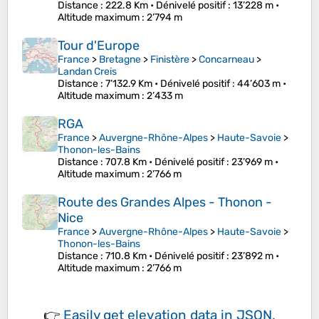
Distance
: 222.8 Km •
Dénivelé positif
: 13’228 m •
Altitude maximum
: 2’794 m
Tour d'Europe
France
>
Bretagne
>
Finistère
>
Concarneau
>
Landan Creis
Distance
: 7’132.9 Km •
Dénivelé positif
: 44’603 m •
Altitude maximum
: 2’433 m
RGA
France
>
Auvergne-Rhône-Alpes
>
Haute-Savoie
>
Thonon-les-Bains
Distance
: 707.8 Km •
Dénivelé positif
: 23’969 m •
Altitude maximum
: 2’766 m
Route des Grandes Alpes - Thonon -
Nice
France
>
Auvergne-Rhône-Alpes
>
Haute-Savoie
>
Thonon-les-Bains
Distance
: 710.8 Km •
Dénivelé positif
: 23’892 m •
Altitude maximum
: 2’766 m
👉
Easily
get elevation data in JSON,