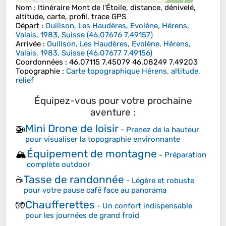
Nom
: Itinéraire Mont de l'Étoile, distance, dénivelé,
altitude, carte, profil, trace GPS
Départ
:
Ouilison, Les Haudères, Evolène, Hérens,
Valais, 1983, Suisse
(
46.07676
7.49157
)
Arrivée
:
Ouilison, Les Haudères, Evolène, Hérens,
Valais, 1983, Suisse
(
46.07677
7.49156
)
Coordonnées
:
46.07115 7.45079 46.08249 7.49203
Topographie
:
Carte topographique Hérens, altitude,
relief
Équipez-vous pour votre prochaine
aventure :
Mini Drone de loisir
🚁
-
Prenez de la hauteur
pour visualiser la topographie environnante
Équipement de montagne
🏔️
-
Préparation
complète outdoor
Tasse de randonnée
☕
-
Légère et robuste
pour votre pause café face au panorama
Chaufferettes
🧤
-
Un confort indispensable
pour les journées de grand froid