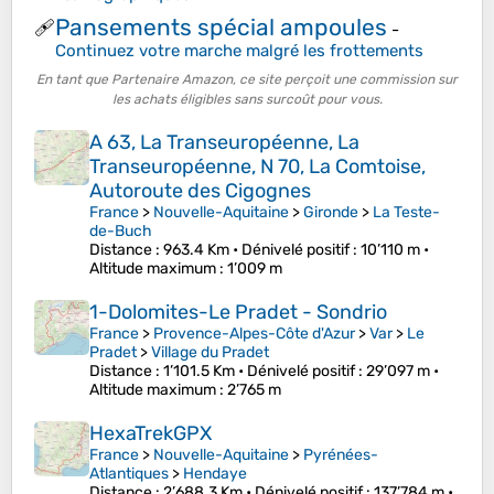
Pansements spécial ampoules
🩹
-
Continuez votre marche malgré les frottements
En tant que Partenaire Amazon, ce site perçoit une commission sur
les achats éligibles sans surcoût pour vous.
A 63, La Transeuropéenne, La
Transeuropéenne, N 70, La Comtoise,
Autoroute des Cigognes
France
>
Nouvelle-Aquitaine
>
Gironde
>
La Teste-
de-Buch
Distance
: 963.4 Km •
Dénivelé positif
: 10’110 m •
Altitude maximum
: 1’009 m
1-Dolomites-Le Pradet - Sondrio
France
>
Provence-Alpes-Côte d'Azur
>
Var
>
Le
Pradet
>
Village du Pradet
Distance
: 1’101.5 Km •
Dénivelé positif
: 29’097 m •
Altitude maximum
: 2’765 m
HexaTrekGPX
France
>
Nouvelle-Aquitaine
>
Pyrénées-
Atlantiques
>
Hendaye
Distance
: 2’688.3 Km •
Dénivelé positif
: 137’784 m •