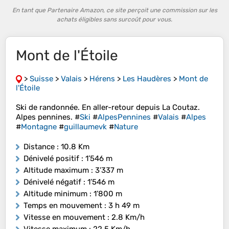
En tant que Partenaire Amazon, ce site perçoit une commission sur les
achats éligibles sans surcoût pour vous.
Mont de l'Étoile
>
Suisse
>
Valais
>
Hérens
>
Les Haudères
>
Mont de
l'Étoile
Ski de randonnée. En aller-retour depuis La Coutaz.
Alpes pennines. #
Ski
#
AlpesPennines
#
Valais
#
Alpes
#
Montagne
#
guillaumevk
#
Nature
Distance
: 10.8 Km
Dénivelé positif
: 1’546 m
Altitude maximum
: 3’337 m
Dénivelé négatif
: 1’546 m
Altitude minimum
: 1’800 m
Temps en mouvement
: 3 h 49 m
Vitesse en mouvement
: 2.8 Km/h