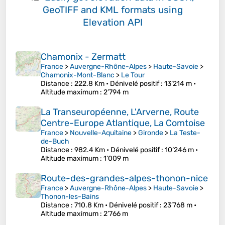
GeoTIFF and KML formats
using
Elevation API
Chamonix - Zermatt
France
>
Auvergne-Rhône-Alpes
>
Haute-Savoie
>
Chamonix-Mont-Blanc
>
Le Tour
Distance
: 222.8 Km •
Dénivelé positif
: 13’214 m •
Altitude maximum
: 2’794 m
La Transeuropéenne, L'Arverne, Route
Centre-Europe Atlantique, La Comtoise
France
>
Nouvelle-Aquitaine
>
Gironde
>
La Teste-
de-Buch
Distance
: 982.4 Km •
Dénivelé positif
: 10’246 m •
Altitude maximum
: 1’009 m
Route-des-grandes-alpes-thonon-nice
France
>
Auvergne-Rhône-Alpes
>
Haute-Savoie
>
Thonon-les-Bains
Distance
: 710.8 Km •
Dénivelé positif
: 23’768 m •
Altitude maximum
: 2’766 m