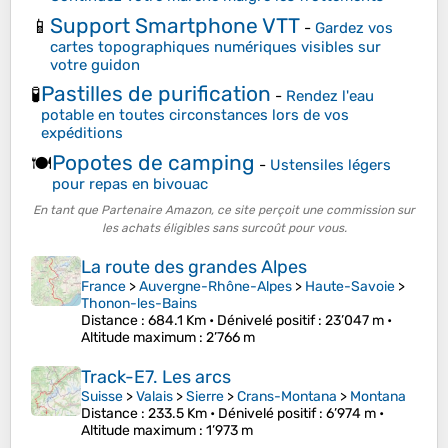
Support Smartphone VTT
📱
-
Gardez vos
cartes topographiques numériques visibles sur
votre guidon
Pastilles de purification
🧪
-
Rendez l'eau
potable en toutes circonstances lors de vos
expéditions
Popotes de camping
🍽️
-
Ustensiles légers
pour repas en bivouac
En tant que Partenaire Amazon, ce site perçoit une commission sur
les achats éligibles sans surcoût pour vous.
La route des grandes Alpes
France
>
Auvergne-Rhône-Alpes
>
Haute-Savoie
>
Thonon-les-Bains
Distance
: 684.1 Km •
Dénivelé positif
: 23’047 m •
Altitude maximum
: 2’766 m
Track-E7. Les arcs
Suisse
>
Valais
>
Sierre
>
Crans-Montana
>
Montana
Distance
: 233.5 Km •
Dénivelé positif
: 6’974 m •
Altitude maximum
: 1’973 m