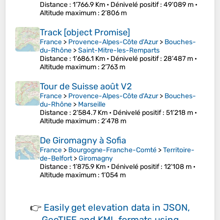
Distance
: 1’766.9 Km •
Dénivelé positif
: 49’089 m •
Altitude maximum
: 2’806 m
Track [object Promise]
France
>
Provence-Alpes-Côte d'Azur
>
Bouches-
du-Rhône
>
Saint-Mitre-les-Remparts
Distance
: 1’686.1 Km •
Dénivelé positif
: 28’487 m •
Altitude maximum
: 2’763 m
Tour de Suisse août V2
France
>
Provence-Alpes-Côte d'Azur
>
Bouches-
du-Rhône
>
Marseille
Distance
: 2’584.7 Km •
Dénivelé positif
: 51’218 m •
Altitude maximum
: 2’478 m
De Giromagny à Sofia
France
>
Bourgogne-Franche-Comté
>
Territoire-
de-Belfort
>
Giromagny
Distance
: 1’875.9 Km •
Dénivelé positif
: 12’108 m •
Altitude maximum
: 1’054 m
👉
Easily
get elevation data in JSON,
GeoTIFF and KML formats
using