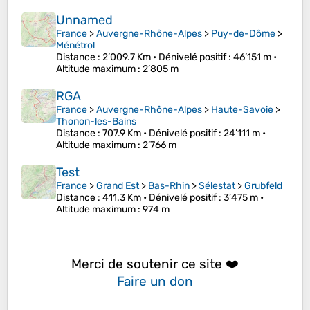
Unnamed
France
>
Auvergne-Rhône-Alpes
>
Puy-de-Dôme
>
Ménétrol
Distance
: 2’009.7 Km •
Dénivelé positif
: 46’151 m •
Altitude maximum
: 2’805 m
RGA
France
>
Auvergne-Rhône-Alpes
>
Haute-Savoie
>
Thonon-les-Bains
Distance
: 707.9 Km •
Dénivelé positif
: 24’111 m •
Altitude maximum
: 2’766 m
Test
France
>
Grand Est
>
Bas-Rhin
>
Sélestat
>
Grubfeld
Distance
: 411.3 Km •
Dénivelé positif
: 3’475 m •
Altitude maximum
: 974 m
Merci de soutenir ce site ❤️
Faire un don