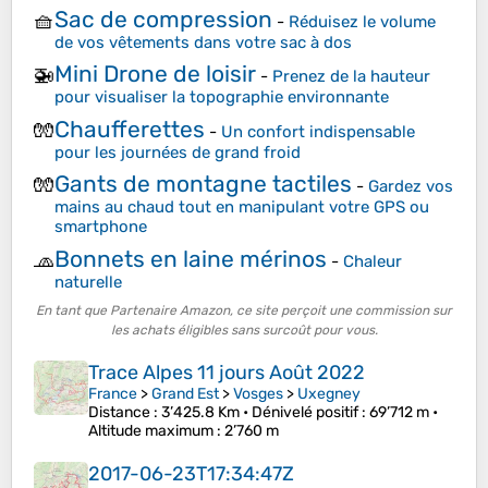
Sac de compression
🧺
-
Réduisez le volume
de vos vêtements dans votre sac à dos
Mini Drone de loisir
🚁
-
Prenez de la hauteur
pour visualiser la topographie environnante
Chaufferettes
🧤
-
Un confort indispensable
pour les journées de grand froid
Gants de montagne tactiles
🧤
-
Gardez vos
mains au chaud tout en manipulant votre GPS ou
smartphone
Bonnets en laine mérinos
🧢
-
Chaleur
naturelle
En tant que Partenaire Amazon, ce site perçoit une commission sur
les achats éligibles sans surcoût pour vous.
Trace Alpes 11 jours Août 2022
France
>
Grand Est
>
Vosges
>
Uxegney
Distance
: 3’425.8 Km •
Dénivelé positif
: 69’712 m •
Altitude maximum
: 2’760 m
2017-06-23T17:34:47Z