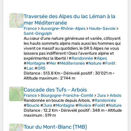
Traversée des Alpes du lac Léman à la
mer Méditerranée
France
>
Auvergne-Rhône-Alpes
>
Haute-Savoie
>
Saint-Gingolph
Au cœur d'une nature généreuse et variée, côtoyant
les hauts sommets alpins mais aussi les hommes qui
vivent ce massif au quotidien, le GR 5 Alpes ne vous
laissera pas indifférent ! Osez l'aventure alpine et
expérimentez la liberté ! #
Randonnée
#
Alpes
#
Montagne
#
Mer
#
Méditerranée
#
Nature
#
Forêt
#
Lac
#
GR5
Distance
: 513.8 Km •
Dénivelé positif
: 30’021 m •
Altitude maximum
: 2’744 m
Cascade des Tufs - Arbois
France
>
Bourgogne-Franche-Comté
>
Jura
>
Arbois
Randonnée en boucle depuis Arbois. #
Randonnée
#
Boucle
#
Jura
#
Montagne
#
Rivière
#
Forêt
#
Nature
Distance
: 12.2 Km •
Dénivelé positif
: 348 m •
Altitude
maximum
: 519 m
Tour du Mont-Blanc (TMB)