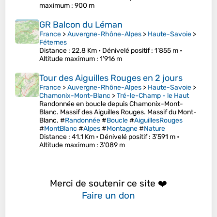
maximum
: 900 m
GR Balcon du Léman
France
>
Auvergne-Rhône-Alpes
>
Haute-Savoie
>
Féternes
Distance
: 22.8 Km •
Dénivelé positif
: 1’855 m •
Altitude maximum
: 1’916 m
Tour des Aiguilles Rouges en 2 jours
France
>
Auvergne-Rhône-Alpes
>
Haute-Savoie
>
Chamonix-Mont-Blanc
>
Tré-le-Champ - le Haut
Randonnée en boucle depuis Chamonix-Mont-
Blanc. Massif des Aiguilles Rouges. Massif du Mont-
Blanc. #
Randonnée
#
Boucle
#
AiguillesRouges
#
MontBlanc
#
Alpes
#
Montagne
#
Nature
Distance
: 41.1 Km •
Dénivelé positif
: 3’591 m •
Altitude maximum
: 3’089 m
Merci de soutenir ce site ❤️
Faire un don