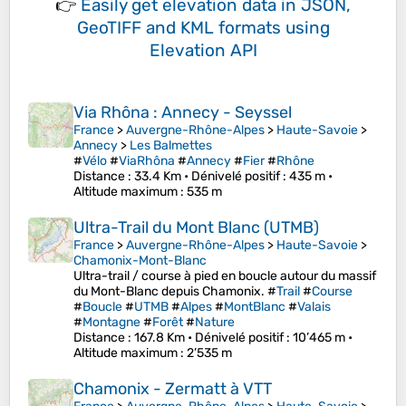
👉
Easily
get elevation data in JSON,
GeoTIFF and KML formats
using
Elevation API
Via Rhôna : Annecy - Seyssel
France
>
Auvergne-Rhône-Alpes
>
Haute-Savoie
>
Annecy
>
Les Balmettes
#
Vélo
#
ViaRhôna
#
Annecy
#
Fier
#
Rhône
Distance
: 33.4 Km •
Dénivelé positif
: 435 m •
Altitude maximum
: 535 m
Ultra-Trail du Mont Blanc (UTMB)
France
>
Auvergne-Rhône-Alpes
>
Haute-Savoie
>
Chamonix-Mont-Blanc
Ultra-trail / course à pied en boucle autour du massif
du Mont-Blanc depuis Chamonix. #
Trail
#
Course
#
Boucle
#
UTMB
#
Alpes
#
MontBlanc
#
Valais
#
Montagne
#
Forêt
#
Nature
Distance
: 167.8 Km •
Dénivelé positif
: 10’465 m •
Altitude maximum
: 2’535 m
Chamonix - Zermatt à VTT