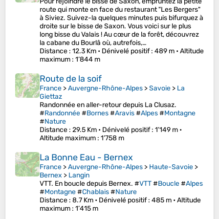
Pour rejoindre le bisse de Saxon, empruntez la petite
route qui monte en face du restaurant "Les Bergers"
à Siviez. Suivez-la quelques minutes puis bifurquez à
droite sur le bisse de Saxon. Vous voici sur le plus
long bisse du Valais ! Au cœur de la forêt, découvrez
la cabane du Bourlâ où, autrefois,…
Distance
: 12.3 Km •
Dénivelé positif
: 489 m •
Altitude
maximum
: 1’844 m
Route de la soif
France
>
Auvergne-Rhône-Alpes
>
Savoie
>
La
Giettaz
Randonnée en aller-retour depuis La Clusaz.
#
Randonnée
#
Bornes
#
Aravis
#
Alpes
#
Montagne
#
Nature
Distance
: 29.5 Km •
Dénivelé positif
: 1’149 m •
Altitude maximum
: 1’758 m
La Bonne Eau - Bernex
France
>
Auvergne-Rhône-Alpes
>
Haute-Savoie
>
Bernex
>
Langin
VTT. En boucle depuis Bernex. #
VTT
#
Boucle
#
Alpes
#
Montagne
#
Chablais
#
Nature
Distance
: 8.7 Km •
Dénivelé positif
: 485 m •
Altitude
maximum
: 1’415 m