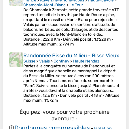
France
>
Auvergne-Rhône-Alpes
>
Haute-Savoie
>
Chamonix-Mont-Blanc
>
Le Tour
De Chamonix à Zermatt, cette grande traversée VTT
reprend l’esprit de la mythique Haute Route alpine,
en quittant le massif du Mont-Blanc pour rejoindre le
Valais par une succession de sentiers d’altitude, de
balcons herbeux, de cols, d’alpages et de descentes
techniques, avec le Mont-Blanc en toile de…
Distance
: 222.8 Km •
Dénivelé positif
: 13’228 m •
Altitude maximum
: 2’794 m
Randonnée Bisse du Milieu - Bisse Vieux
Suisse
>
Valais
>
Conthey
>
Haute Nendaz
Partez à la conquête du hameau de Planchouet et
de sa magnifique chapelle de montagne! Le départ
du Bisse du Milieu se trouve à environ 200 mètres
après Nendaz Tourisme, en face du supermarché
"Pam". Suivez ensuite le bisse jusqu'à Planchouet, et
arrêtez-vous devant la chapelle et ses alentours…
Distance
: 12.6 Km •
Dénivelé positif
: 418 m •
Altitude
maximum
: 1’572 m
Équipez-vous pour votre prochaine
aventure :
Doudounes compressibles
🧥
-
Isolation