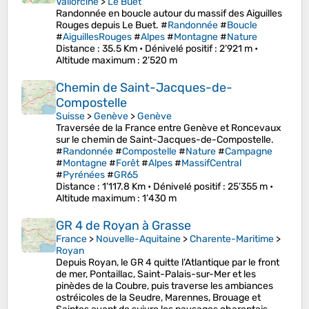
Vallorcine
>
Le Buet
Randonnée en boucle autour du massif des Aiguilles
Rouges depuis Le Buet. #
Randonnée
#
Boucle
#
AiguillesRouges
#
Alpes
#
Montagne
#
Nature
Distance
: 35.5 Km •
Dénivelé positif
: 2’921 m •
Altitude maximum
: 2’520 m
Chemin de Saint-Jacques-de-
Compostelle
Suisse
>
Genève
>
Genève
Traversée de la France entre Genève et Roncevaux
sur le chemin de Saint-Jacques-de-Compostelle.
#
Randonnée
#
Compostelle
#
Nature
#
Campagne
#
Montagne
#
Forêt
#
Alpes
#
MassifCentral
#
Pyrénées
#
GR65
Distance
: 1’117.8 Km •
Dénivelé positif
: 25’355 m •
Altitude maximum
: 1’430 m
GR 4 de Royan à Grasse
France
>
Nouvelle-Aquitaine
>
Charente-Maritime
>
Royan
Depuis Royan, le GR 4 quitte l’Atlantique par le front
de mer, Pontaillac, Saint-Palais-sur-Mer et les
pinèdes de la Coubre, puis traverse les ambiances
ostréicoles de la Seudre, Marennes, Brouage et