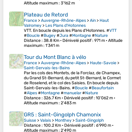
Altitude maximum
: 3’162 m
Plateau de Retord
France
>
Auvergne-Rhône-Alpes
>
Ain
>
Haut
Valromey
>
Les Plans d'Hotonnes
VTT. En boucle depuis les Plans d'Hotonnes. #
VTT
#
Boucle
#
Bugey
#
Jura
#
Montagne
#
Nature
Distance
: 38.8 Km •
Dénivelé positif
: 971 m •
Altitude
maximum
: 1’341 m
Tour du Mont Blanc à vélo
France
>
Auvergne-Rhône-Alpes
>
Haute-Savoie
>
Saint-Gervais-les-Bains
Par les cols des Montets, de la Forclaz, de Champex,
du Grand St-Bernard, du petit St-Bernard, le Cormet
de Roselend, et le col des Saisies. En boucle depuis
Saint-Gervais-les-Bains. #
Boucle
#
Beaufortain
#
Alpes
#
Montagne
#
manuelar
#
Nature
Distance
: 326.7 Km •
Dénivelé positif
: 10’062 m •
Altitude maximum
: 2’483 m
GR5 : Saint-Gingolph Chamonix
Suisse
>
Valais
>
Monthey
>
Saint-Gingolph
Distance
: 100.2 Km •
Dénivelé positif
: 6’990 m •
Altitude maximum
: 2’490 m