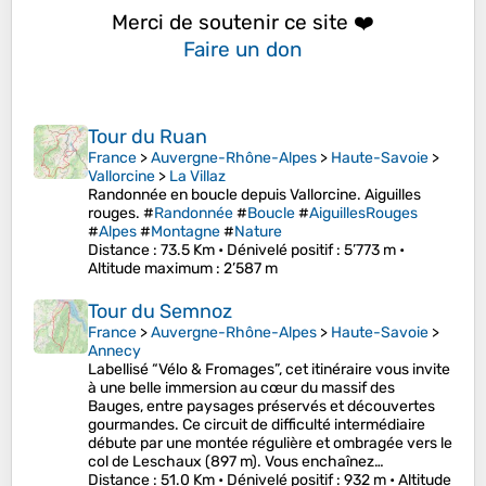
Merci de soutenir ce site ❤️
Faire un don
Tour du Ruan
France
>
Auvergne-Rhône-Alpes
>
Haute-Savoie
>
Vallorcine
>
La Villaz
Randonnée en boucle depuis Vallorcine. Aiguilles
rouges. #
Randonnée
#
Boucle
#
AiguillesRouges
#
Alpes
#
Montagne
#
Nature
Distance
: 73.5 Km •
Dénivelé positif
: 5’773 m •
Altitude maximum
: 2’587 m
Tour du Semnoz
France
>
Auvergne-Rhône-Alpes
>
Haute-Savoie
>
Annecy
Labellisé “Vélo & Fromages”, cet itinéraire vous invite
à une belle immersion au cœur du massif des
Bauges, entre paysages préservés et découvertes
gourmandes. Ce circuit de difficulté intermédiaire
débute par une montée régulière et ombragée vers le
col de Leschaux (897 m). Vous enchaînez…
Distance
: 51.0 Km •
Dénivelé positif
: 932 m •
Altitude