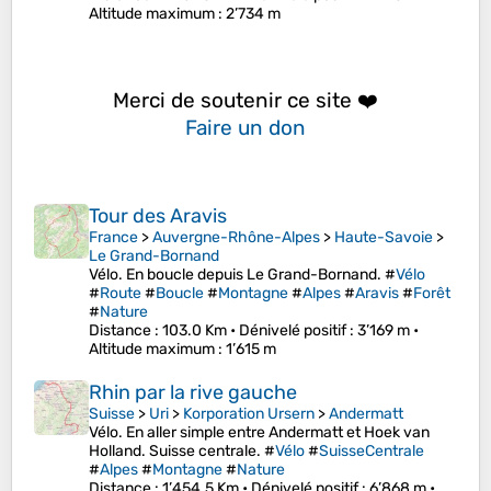
Altitude maximum
: 2’734 m
Merci de soutenir ce site ❤️
Faire un don
Tour des Aravis
France
>
Auvergne-Rhône-Alpes
>
Haute-Savoie
>
Le Grand-Bornand
Vélo. En boucle depuis Le Grand-Bornand. #
Vélo
#
Route
#
Boucle
#
Montagne
#
Alpes
#
Aravis
#
Forêt
#
Nature
Distance
: 103.0 Km •
Dénivelé positif
: 3’169 m •
Altitude maximum
: 1’615 m
Rhin par la rive gauche
Suisse
>
Uri
>
Korporation Ursern
>
Andermatt
Vélo. En aller simple entre Andermatt et Hoek van
Holland. Suisse centrale. #
Vélo
#
SuisseCentrale
#
Alpes
#
Montagne
#
Nature
Distance
: 1’454.5 Km •
Dénivelé positif
: 6’868 m •