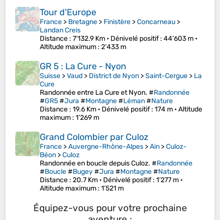
Tour d'Europe
France
>
Bretagne
>
Finistère
>
Concarneau
>
Landan Creis
Distance
: 7’132.9 Km •
Dénivelé positif
: 44’603 m •
Altitude maximum
: 2’433 m
GR 5 : La Cure - Nyon
Suisse
>
Vaud
>
District de Nyon
>
Saint-Cergue
>
La
Cure
Randonnée entre La Cure et Nyon. #
Randonnée
#
GR5
#
Jura
#
Montagne
#
Léman
#
Nature
Distance
: 19.6 Km •
Dénivelé positif
: 174 m •
Altitude
maximum
: 1’269 m
Grand Colombier par Culoz
France
>
Auvergne-Rhône-Alpes
>
Ain
>
Culoz-
Béon
>
Culoz
Randonnée en boucle depuis Culoz. #
Randonnée
#
Boucle
#
Bugey
#
Jura
#
Montagne
#
Nature
Distance
: 20.7 Km •
Dénivelé positif
: 1’277 m •
Altitude maximum
: 1’521 m
Équipez-vous pour votre prochaine
aventure :