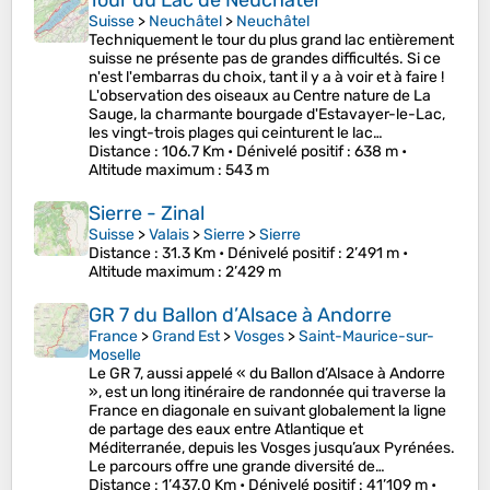
Tour du Lac de Neuchâtel
Suisse
>
Neuchâtel
>
Neuchâtel
Techniquement le tour du plus grand lac entièrement
suisse ne présente pas de grandes difficultés. Si ce
n'est l'embarras du choix, tant il y a à voir et à faire !
L'observation des oiseaux au Centre nature de La
Sauge, la charmante bourgade d'Estavayer-le-Lac,
les vingt-trois plages qui ceinturent le lac…
Distance
: 106.7 Km •
Dénivelé positif
: 638 m •
Altitude maximum
: 543 m
Sierre - Zinal
Suisse
>
Valais
>
Sierre
>
Sierre
Distance
: 31.3 Km •
Dénivelé positif
: 2’491 m •
Altitude maximum
: 2’429 m
GR 7 du Ballon d’Alsace à Andorre
France
>
Grand Est
>
Vosges
>
Saint-Maurice-sur-
Moselle
Le GR 7, aussi appelé « du Ballon d’Alsace à Andorre
», est un long itinéraire de randonnée qui traverse la
France en diagonale en suivant globalement la ligne
de partage des eaux entre Atlantique et
Méditerranée, depuis les Vosges jusqu’aux Pyrénées.
Le parcours offre une grande diversité de…
Distance
: 1’437.0 Km •
Dénivelé positif
: 41’109 m •