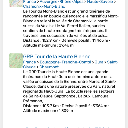
France
>
Auvergne-Rhône-Alpes
>
Haute-Savoie
>
Chamonix-Mont-Blanc
Le Tour du Mont-Blanc est un grand itinéraire de
randonnée en boucle qui encercle le massif du Mont-
Blanc en reliant la vallée de Chamonix, la partie
suisse du Valais et le Val Ferret italien, sur des
sentiers de haute montagne très fréquentés. Il
traverse une succession de vallées et de cols…
Distance
: 152.9 Km •
Dénivelé positif
: 11’465 m •
Altitude maximum
: 2’646 m
GRP Tour de la Haute Bienne
France
>
Bourgogne-Franche-Comté
>
Jura
>
Saint-
Claude
>
Chaumont
Le GRP Tour de la Haute Bienne est une grande
itinérance du Haut-Jura qui chemine autour de la
vallée encaissée de la Bienne, entre Morez et Saint-
Claude, dans une nature préservée du Parc naturel
régional du Haut-Jura. La boucle relie les secteurs
de Saint-Claude, Septmoncel, Lajoux, Lamoura,
Prémanon,…
Distance
: 103.7 Km •
Dénivelé positif
: 3’364 m •
Altitude maximum
: 1’309 m