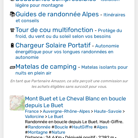
légère pour montagne
Guides de randonnée Alpes
📚
-
Itinéraires
et conseils
Tour de cou multifonction
🧣
-
Protège du
froid, du vent ou du soleil selon vos besoins
Chargeur Solaire Portatif
🔋
-
Autonomie
énergétique pour vos longues randonnées en
autonomie
Matelas de camping
🧱
-
Matelas isolants pour
nuits en plein air
En tant que Partenaire Amazon, ce site perçoit une commission sur
les achats éligibles sans surcoût pour vous.
Mont Buet et Le Cheval Blanc en boucle
depuis Le Buet
France
>
Auvergne-Rhône-Alpes
>
Haute-Savoie
>
Vallorcine
>
Le Buet
Randonnée en boucle depuis Le Buet. Haut-Giffre.
#
Randonnée
#
Boucle
#
HautGiffre
#
Alpes
#
Montagne
#
Nature
Distance
: 24.6 Km •
Dénivelé positif
: 2’282 m •