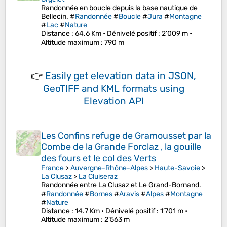
Randonnée en boucle depuis la base nautique de
Bellecin. #
Randonnée
#
Boucle
#
Jura
#
Montagne
#
Lac
#
Nature
Distance
: 64.6 Km •
Dénivelé positif
: 2’009 m •
Altitude maximum
: 790 m
👉
Easily
get elevation data in JSON,
GeoTIFF and KML formats
using
Elevation API
Les Confins refuge de Gramousset par la
Combe de la Grande Forclaz , la gouille
des fours et le col des Verts
France
>
Auvergne-Rhône-Alpes
>
Haute-Savoie
>
La Clusaz
>
La Cluiseraz
Randonnée entre La Clusaz et Le Grand-Bornand.
#
Randonnée
#
Bornes
#
Aravis
#
Alpes
#
Montagne
#
Nature
Distance
: 14.7 Km •
Dénivelé positif
: 1’701 m •
Altitude maximum
: 2’563 m