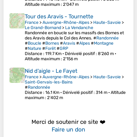
Altitude maximum
: 2’047 m
Tour des Aravis - Tournette
France
>
Auvergne-Rhône-Alpes
>
Haute-Savoie
>
Le Grand-Bornand
>
La Vendanche
Randonnée en boucle sur les massifs des Bornes et
des Aravis depuis le Col des Annes. #
Randonnée
#
Boucle
#
Bornes
#
Aravis
#
Alpes
#
Montagne
#
Nature
#
Forêt
#
GRP
Distance
: 119.7 Km •
Dénivelé positif
: 8’260 m •
Altitude maximum
: 2’156 m
Nid d'aigle - Le Fayet
France
>
Auvergne-Rhône-Alpes
>
Haute-Savoie
>
Saint-Gervais-les-Bains
#
Randonnée
Distance
: 16.1 Km •
Dénivelé positif
: 314 m •
Altitude
maximum
: 2’402 m
Merci de soutenir ce site ❤️
Faire un don