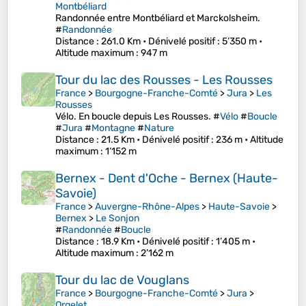
Montbéliard
Randonnée entre Montbéliard et Marckolsheim.
#
Randonnée
Distance
: 261.0 Km •
Dénivelé positif
: 5’350 m •
Altitude maximum
: 947 m
Tour du lac des Rousses - Les Rousses
France
>
Bourgogne-Franche-Comté
>
Jura
>
Les
Rousses
Vélo. En boucle depuis Les Rousses. #
Vélo
#
Boucle
#
Jura
#
Montagne
#
Nature
Distance
: 21.5 Km •
Dénivelé positif
: 236 m •
Altitude
maximum
: 1’152 m
Bernex - Dent d'Oche - Bernex (Haute-
Savoie)
France
>
Auvergne-Rhône-Alpes
>
Haute-Savoie
>
Bernex
>
Le Sonjon
#
Randonnée
#
Boucle
Distance
: 18.9 Km •
Dénivelé positif
: 1’405 m •
Altitude maximum
: 2’162 m
Tour du lac de Vouglans
France
>
Bourgogne-Franche-Comté
>
Jura
>
Orgelet