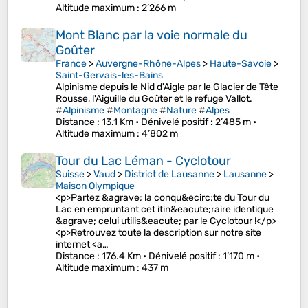
Altitude maximum
: 2’266 m
Mont Blanc par la voie normale du
Goûter
France
>
Auvergne-Rhône-Alpes
>
Haute-Savoie
>
Saint-Gervais-les-Bains
Alpinisme depuis le Nid d'Aigle par le Glacier de Tête
Rousse, l'Aiguille du Goûter et le refuge Vallot.
#
Alpinisme
#
Montagne
#
Nature
#
Alpes
Distance
: 13.1 Km •
Dénivelé positif
: 2’485 m •
Altitude maximum
: 4’802 m
Tour du Lac Léman - Cyclotour
Suisse
>
Vaud
>
District de Lausanne
>
Lausanne
>
Maison Olympique
<p>Partez &agrave; la conqu&ecirc;te du Tour du
Lac en empruntant cet itin&eacute;raire identique
&agrave; celui utilis&eacute; par le Cyclotour !</p>
<p>Retrouvez toute la description sur notre site
internet <a…
Distance
: 176.4 Km •
Dénivelé positif
: 1’170 m •
Altitude maximum
: 437 m