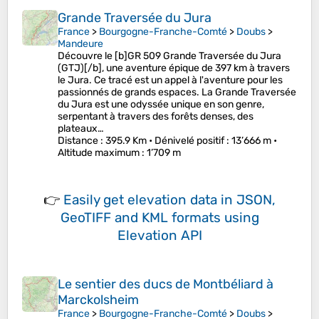
Grande Traversée du Jura
France
>
Bourgogne-Franche-Comté
>
Doubs
>
Mandeure
Découvre le [b]GR 509 Grande Traversée du Jura
(GTJ)[/b], une aventure épique de 397 km à travers
le Jura. Ce tracé est un appel à l'aventure pour les
passionnés de grands espaces. La Grande Traversée
du Jura est une odyssée unique en son genre,
serpentant à travers des forêts denses, des
plateaux…
Distance
: 395.9 Km •
Dénivelé positif
: 13’666 m •
Altitude maximum
: 1’709 m
👉
Easily
get elevation data in JSON,
GeoTIFF and KML formats
using
Elevation API
Le sentier des ducs de Montbéliard à
Marckolsheim
France
>
Bourgogne-Franche-Comté
>
Doubs
>