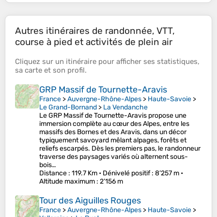
Autres itinéraires de randonnée, VTT,
course à pied et activités de plein air
Cliquez sur un
itinéraire
pour afficher ses
statistiques
,
sa
carte
et son
profil
.
GRP Massif de Tournette-Aravis
France
>
Auvergne-Rhône-Alpes
>
Haute-Savoie
>
Le Grand-Bornand
>
La Vendanche
Le GRP Massif de Tournette-Aravis propose une
immersion complète au cœur des Alpes, entre les
massifs des Bornes et des Aravis, dans un décor
typiquement savoyard mêlant alpages, forêts et
reliefs escarpés. Dès les premiers pas, le randonneur
traverse des paysages variés où alternent sous-
bois…
Distance
: 119.7 Km •
Dénivelé positif
: 8’257 m •
Altitude maximum
: 2’156 m
Tour des Aiguilles Rouges
France
>
Auvergne-Rhône-Alpes
>
Haute-Savoie
>