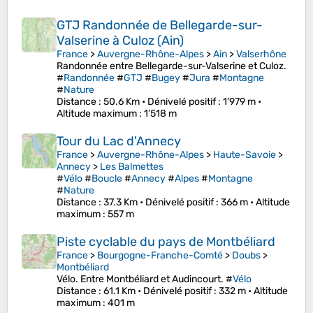
GTJ Randonnée de Bellegarde-sur-
Valserine à Culoz (Ain)
France
>
Auvergne-Rhône-Alpes
>
Ain
>
Valserhône
Randonnée entre Bellegarde-sur-Valserine et Culoz.
#
Randonnée
#
GTJ
#
Bugey
#
Jura
#
Montagne
#
Nature
Distance
: 50.6 Km •
Dénivelé positif
: 1’979 m •
Altitude maximum
: 1’518 m
Tour du Lac d'Annecy
France
>
Auvergne-Rhône-Alpes
>
Haute-Savoie
>
Annecy
>
Les Balmettes
#
Vélo
#
Boucle
#
Annecy
#
Alpes
#
Montagne
#
Nature
Distance
: 37.3 Km •
Dénivelé positif
: 366 m •
Altitude
maximum
: 557 m
Piste cyclable du pays de Montbéliard
France
>
Bourgogne-Franche-Comté
>
Doubs
>
Montbéliard
Vélo. Entre Montbéliard et Audincourt. #
Vélo
Distance
: 61.1 Km •
Dénivelé positif
: 332 m •
Altitude
maximum
: 401 m