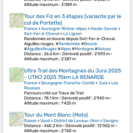
Altitude maximum
: 3’089 m
Tour des Fiz en 3 étapes (variante par le
col de Portette)
France
>
Auvergne-Rhône-Alpes
>
Haute-Savoie
>
Sixt-Fer-à-Cheval
>
Le Lignon
Randonnée en boucle depuis Sixt-Fer-à-Cheval.
Aiguilles rouges. #
Randonnée
#
Boucle
#
AiguillesRouges
#
Alpes
#
Montagne
#
Nature
Distance
: 26.6 Km •
Dénivelé positif
: 2’093 m •
Altitude maximum
: 2’281 m
Ultra Trail des Montagnes du Jura 2025
- UTMJ 2025 75km LA RENARDE
France
>
Bourgogne-Franche-Comté
>
Jura
>
Les
Rousses
Parcours créé sur Trace de Trail
Distance
: 78.1 Km •
Dénivelé positif
: 2’940 m •
Altitude maximum
: 1’425 m
Tour du Mont Blanc (Moto)
Suisse
>
Vaud
>
District de Lavaux-Oron
>
Savigny
Distance
: 460.2 Km •
Dénivelé positif
: 12’052 m •
Altitude maximum
: 2’760 m