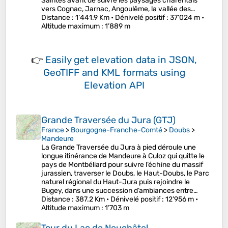
Saintes avant de suivre les paysages charentais
vers Cognac, Jarnac, Angoulême, la vallée des…
Distance
: 1’441.9 Km •
Dénivelé positif
: 37’024 m •
Altitude maximum
: 1’889 m
👉
Easily
get elevation data in JSON,
GeoTIFF and KML formats
using
Elevation API
Grande Traversée du Jura (GTJ)
France
>
Bourgogne-Franche-Comté
>
Doubs
>
Mandeure
La Grande Traversée du Jura à pied déroule une
longue itinérance de Mandeure à Culoz qui quitte le
pays de Montbéliard pour suivre l’échine du massif
jurassien, traverser le Doubs, le Haut-Doubs, le Parc
naturel régional du Haut-Jura puis rejoindre le
Bugey, dans une succession d’ambiances entre…
Distance
: 387.2 Km •
Dénivelé positif
: 12’956 m •
Altitude maximum
: 1’703 m