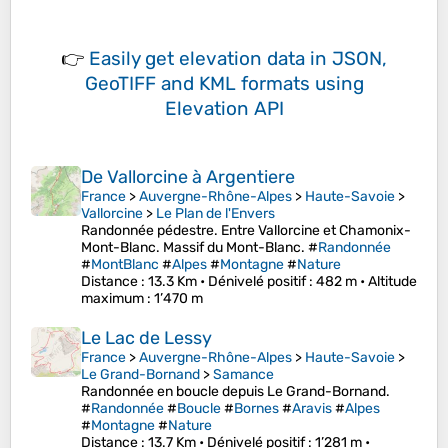
👉
Easily
get elevation data in JSON,
GeoTIFF and KML formats
using
Elevation API
De Vallorcine à Argentiere
France
>
Auvergne-Rhône-Alpes
>
Haute-Savoie
>
Vallorcine
>
Le Plan de l'Envers
Randonnée pédestre. Entre Vallorcine et Chamonix-
Mont-Blanc. Massif du Mont-Blanc. #
Randonnée
#
MontBlanc
#
Alpes
#
Montagne
#
Nature
Distance
: 13.3 Km •
Dénivelé positif
: 482 m •
Altitude
maximum
: 1’470 m
Le Lac de Lessy
France
>
Auvergne-Rhône-Alpes
>
Haute-Savoie
>
Le Grand-Bornand
>
Samance
Randonnée en boucle depuis Le Grand-Bornand.
#
Randonnée
#
Boucle
#
Bornes
#
Aravis
#
Alpes
#
Montagne
#
Nature
Distance
: 13.7 Km •
Dénivelé positif
: 1’281 m •