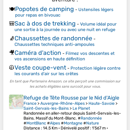
Popotes de camping
🍽️
-
Ustensiles légers
pour repas en bivouac
Sac à dos de trekking
🎒
-
Volume idéal pour
une sortie à la journée ou avec une nuit en refuge
Chaussettes de randonnée
🧦
-
Chaussettes techniques anti-ampoules
Caméra d'action
🎥
-
Filmez vos descentes et
vos ascensions en haute définition
Veste coupe-vent
🧥
-
Protection légère contre
les courants d'air sur les crêtes
En tant que Partenaire Amazon, ce site perçoit une commission sur
les achats éligibles sans surcoût pour vous.
Refuge de Tête Rousse par le Nid d'Aigle
France
>
Auvergne-Rhône-Alpes
>
Haute-Savoie
>
Saint-Gervais-les-Bains
>
Le Planet
Randonnée en aller-retour depuis Saint-Gervais-les-
Bains. Massif du Mont-Blanc. #
Randonnée
#
MontBlanc
#
Alpes
#
Montagne
#
Nature
Distance
: 14.5 Km •
Dénivelé positif
: 1’567 m •