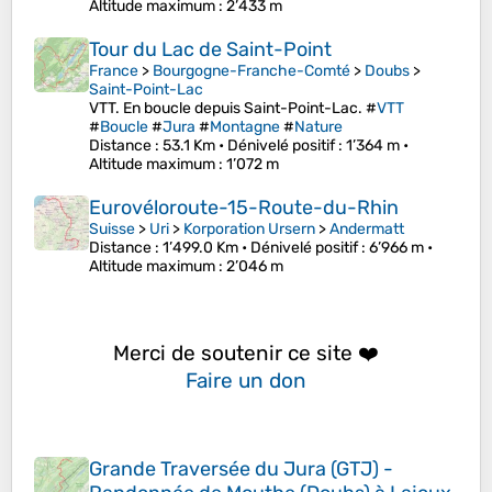
Altitude maximum
: 2’433 m
Tour du Lac de Saint-Point
France
>
Bourgogne-Franche-Comté
>
Doubs
>
Saint-Point-Lac
VTT. En boucle depuis Saint-Point-Lac. #
VTT
#
Boucle
#
Jura
#
Montagne
#
Nature
Distance
: 53.1 Km •
Dénivelé positif
: 1’364 m •
Altitude maximum
: 1’072 m
Eurovéloroute-15-Route-du-Rhin
Suisse
>
Uri
>
Korporation Ursern
>
Andermatt
Distance
: 1’499.0 Km •
Dénivelé positif
: 6’966 m •
Altitude maximum
: 2’046 m
Merci de soutenir ce site ❤️
Faire un don
Grande Traversée du Jura (GTJ) -