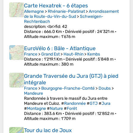
Carte Hexatrek - 6 étapes
Allemagne
>
Rhénanie-Palatinat
>
Arrondissement
de la Route-du-Vin-du-Sud
>
Schweigen-
Rechtenbach
description: <br>fid: 42
Distance
: 666.0 Km •
Dénivelé positif
: 24’321 m •
Altitude maximum
: 1’676 m
EuroVélo 6 : Bâle - Atlantique
France
>
Grand Est
>
Haut-Rhin
>
Kembs
Distance
: 1’219.1 Km •
Dénivelé positif
: 5’848 m •
Altitude maximum
: 380 m
Grande Traversée du Jura (GTJ) à pied
intégrale
France
>
Bourgogne-Franche-Comté
>
Doubs
>
Mandeure
Randonnée à travers le massif du Jura entre
Mandeure et Culoz. #
Randonnée
#
GTJ
#
Jura
#
Montagne
#
Nature
#
Forêt
Distance
: 383.6 Km •
Dénivelé positif
: 12’852 m •
Altitude maximum
: 1’709 m
Tour du lac de Joux