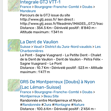
Integrale GTJ VTT-1
France
>
Bourgogne-Franche-Comté
>
Doubs
>
Mandeure
Parcours de la GTJ issue du site
http://www.gtj.asso.fr/ lien direct :
http://www.gtj.asso.fr/fileadmin/IMAGES_GTJ/traces
Distance
: 354.5 Km •
Dénivelé positif
: 8’840 m •
Altitude maximum
: 1’341 m
La Dent de Vaulion
Suisse
>
Vaud
>
District du Jura-Nord vaudois
>
Les
Charbonnières
Le Pont - Sagne Vuagnard - La Petite Dent - Chalet
de la Dent de Vaulion - Dent de Vaulion - Pétra Félix -
Sagne Vuagnard - Le Pont
Distance
: 10.7 Km •
Dénivelé positif
: 523 m •
Altitude
maximum
: 1’477 m
GR5 De Montperreux (Doubs) à Nyon
(Lac Léman-Suisse)
France
>
Bourgogne-Franche-Comté
>
Doubs
>
Montperreux
>
Beau Site
Randonnée entre Montperreux et Nyon.
#
Randonnée
#
Jura
#
Montagne
#
Nature
Distance
: 100.6 Km •
Dénivelé positif
: 2’454 m •