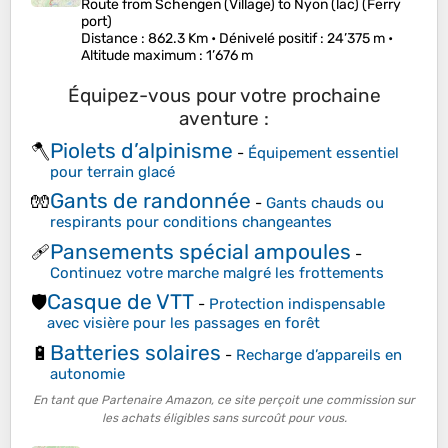
Route from Schengen (Village) to Nyon (lac) (Ferry
port)
Distance
: 862.3 Km •
Dénivelé positif
: 24’375 m •
Altitude maximum
: 1’676 m
Équipez-vous pour votre prochaine
aventure :
Piolets d’alpinisme
🪓
-
Équipement essentiel
pour terrain glacé
Gants de randonnée
🧤
-
Gants chauds ou
respirants pour conditions changeantes
Pansements spécial ampoules
🩹
-
Continuez votre marche malgré les frottements
Casque de VTT
🛡️
-
Protection indispensable
avec visière pour les passages en forêt
Batteries solaires
🔋
-
Recharge d’appareils en
autonomie
En tant que Partenaire Amazon, ce site perçoit une commission sur
les achats éligibles sans surcoût pour vous.