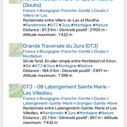
(Doubs)
France
>
Bourgogne-Franche-Comté
>
Doubs
>
Villers-le-Lac
Randonnée entre Villers-le-Lac et Mouthe.
#
Randonnée
#
GTJ
#
Jura
#
Montagne
#
Nature
Distance
: 87.3 Km •
Dénivelé positif
: 2’900 m •
Altitude maximum
: 1’422 m
Grande Traversée du Jura (GTJ)
France
>
Bourgogne-Franche-Comté
>
Doubs
>
Montlebon
Ski de fond. En aller simple entre Montlebon et Giron.
#
Ski
#
GTJ
#
Jura
#
Montagne
#
Nature
Distance
: 184.0 Km •
Dénivelé positif
: 3’897 m •
Altitude maximum
: 1’398 m
GTJ - 08 Labergement Sainte Marie -
Les Villedieu
France
>
Bourgogne-Franche-Comté
>
Doubs
>
Labergement-Sainte-Marie
>
Granges-Sainte-Marie
Randonnée entre Labergement-Sainte-Marie et Les
Villedieu. #
Randonnée
#
Jura
#
Montagne
#
Nature
Distance
: 22.7 Km •
Dénivelé positif
: 857 m •
Altitude
maximum
: 1’432 m