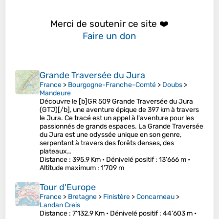
Merci de soutenir ce site ❤️
Faire un don
Grande Traversée du Jura
France
>
Bourgogne-Franche-Comté
>
Doubs
>
Mandeure
Découvre le [b]GR 509 Grande Traversée du Jura
(GTJ)[/b], une aventure épique de 397 km à travers
le Jura. Ce tracé est un appel à l'aventure pour les
passionnés de grands espaces. La Grande Traversée
du Jura est une odyssée unique en son genre,
serpentant à travers des forêts denses, des
plateaux…
Distance
: 395.9 Km •
Dénivelé positif
: 13’666 m •
Altitude maximum
: 1’709 m
Tour d'Europe
France
>
Bretagne
>
Finistère
>
Concarneau
>
Landan Creis
Distance
: 7’132.9 Km •
Dénivelé positif
: 44’603 m •