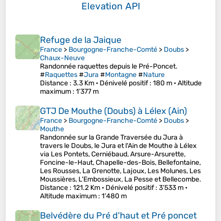
Elevation API
Refuge de la Jaique
France
>
Bourgogne-Franche-Comté
>
Doubs
>
Chaux-Neuve
Randonnée raquettes depuis le Pré-Poncet.
#
Raquettes
#
Jura
#
Montagne
#
Nature
Distance
: 3.3 Km •
Dénivelé positif
: 180 m •
Altitude
maximum
: 1’377 m
GTJ De Mouthe (Doubs) à Lélex (Ain)
France
>
Bourgogne-Franche-Comté
>
Doubs
>
Mouthe
Randonnée sur la Grande Traversée du Jura à
travers le Doubs, le Jura et l'Ain de Mouthe à Lélex
via Les Pontets, Cerniébaud, Arsure-Arsurette,
Foncine-le-Haut, Chapelle-des-Bois, Bellefontaine,
Les Rousses, La Grenotte, Lajoux, Les Molunes, Les
Moussières, L'Embossieux, La Pesse et Bellecombe.
Distance
: 121.2 Km •
Dénivelé positif
: 3’533 m •
Altitude maximum
: 1’480 m
Belvédère du Pré d'haut et Pré poncet