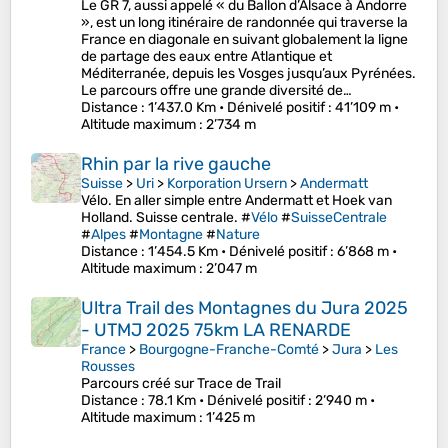
Le GR 7, aussi appelé « du Ballon d’Alsace à Andorre
», est un long itinéraire de randonnée qui traverse la
France en diagonale en suivant globalement la ligne
de partage des eaux entre Atlantique et
Méditerranée, depuis les Vosges jusqu’aux Pyrénées.
Le parcours offre une grande diversité de…
Distance
: 1’437.0 Km •
Dénivelé positif
: 41’109 m •
Altitude maximum
: 2’734 m
Rhin par la rive gauche
Suisse
>
Uri
>
Korporation Ursern
>
Andermatt
Vélo. En aller simple entre Andermatt et Hoek van
Holland. Suisse centrale. #
Vélo
#
SuisseCentrale
#
Alpes
#
Montagne
#
Nature
Distance
: 1’454.5 Km •
Dénivelé positif
: 6’868 m •
Altitude maximum
: 2’047 m
Ultra Trail des Montagnes du Jura 2025
- UTMJ 2025 75km LA RENARDE
France
>
Bourgogne-Franche-Comté
>
Jura
>
Les
Rousses
Parcours créé sur Trace de Trail
Distance
: 78.1 Km •
Dénivelé positif
: 2’940 m •
Altitude maximum
: 1’425 m