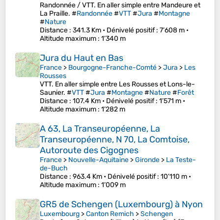
Randonnée / VTT. En aller simple entre Mandeure et
La Praille. #
Randonnée
#
VTT
#
Jura
#
Montagne
#
Nature
Distance
: 341.3 Km •
Dénivelé positif
: 7’608 m •
Altitude maximum
: 1’340 m
Jura du Haut en Bas
France
>
Bourgogne-Franche-Comté
>
Jura
>
Les
Rousses
VTT. En aller simple entre Les Rousses et Lons-le-
Saunier. #
VTT
#
Jura
#
Montagne
#
Nature
#
Forêt
Distance
: 107.4 Km •
Dénivelé positif
: 1’571 m •
Altitude maximum
: 1’282 m
A 63, La Transeuropéenne, La
Transeuropéenne, N 70, La Comtoise,
Autoroute des Cigognes
France
>
Nouvelle-Aquitaine
>
Gironde
>
La Teste-
de-Buch
Distance
: 963.4 Km •
Dénivelé positif
: 10’110 m •
Altitude maximum
: 1’009 m
GR5 de Schengen (Luxembourg) à Nyon
Luxembourg
>
Canton Remich
>
Schengen