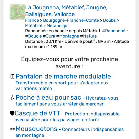
La Jougnena, Métabief, Jougne,
Ballaigues, Vallorbe
France
>
Bourgogne-Franche-Comté
>
Doubs
>
Métabief
>
Métaneige
Randonnée en boucle depuis Métabief. #
Randonnée
#
Boucle
#
Jura
#
Montagne
#
Nature
Distance
: 30.1 Km •
Dénivelé positif
: 895 m •
Altitude
maximum
: 1’139 m
Équipez-vous pour votre prochaine
aventure :
Pantalon de marche modulable
👖
-
Transformable en short pour s'adapter aux
variations météo
Poche à eau pour sac
💧
-
Hydratez-vous
facilement sans vous arrêter de marcher
Casque de VTT
🛡️
-
Protection indispensable
avec visière pour les passages en forêt
Mousquetons
🪢
-
Connecteurs indispensables
en montagne