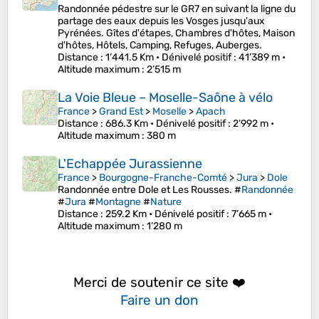
Randonnée pédestre sur le GR7 en suivant la ligne du
partage des eaux depuis les Vosges jusqu'aux
Pyrénées. Gîtes d'étapes, Chambres d'hôtes, Maison
d'hôtes, Hôtels, Camping, Refuges, Auberges.
Distance
: 1’441.5 Km •
Dénivelé positif
: 41’389 m •
Altitude maximum
: 2’515 m
La Voie Bleue – Moselle-Saône à vélo
France
>
Grand Est
>
Moselle
>
Apach
Distance
: 686.3 Km •
Dénivelé positif
: 2’992 m •
Altitude maximum
: 380 m
L'Echappée Jurassienne
France
>
Bourgogne-Franche-Comté
>
Jura
>
Dole
Randonnée entre Dole et Les Rousses. #
Randonnée
#
Jura
#
Montagne
#
Nature
Distance
: 259.2 Km •
Dénivelé positif
: 7’665 m •
Altitude maximum
: 1’280 m
Merci de soutenir ce site ❤️
Faire un don