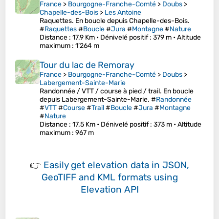
France
>
Bourgogne-Franche-Comté
>
Doubs
>
Chapelle-des-Bois
>
Les Antoine
Raquettes. En boucle depuis Chapelle-des-Bois.
#
Raquettes
#
Boucle
#
Jura
#
Montagne
#
Nature
Distance
: 17.9 Km •
Dénivelé positif
: 379 m •
Altitude
maximum
: 1’264 m
Tour du lac de Remoray
France
>
Bourgogne-Franche-Comté
>
Doubs
>
Labergement-Sainte-Marie
Randonnée / VTT / course à pied / trail. En boucle
depuis Labergement-Sainte-Marie. #
Randonnée
#
VTT
#
Course
#
Trail
#
Boucle
#
Jura
#
Montagne
#
Nature
Distance
: 17.5 Km •
Dénivelé positif
: 373 m •
Altitude
maximum
: 967 m
👉
Easily
get elevation data in JSON,
GeoTIFF and KML formats
using
Elevation API