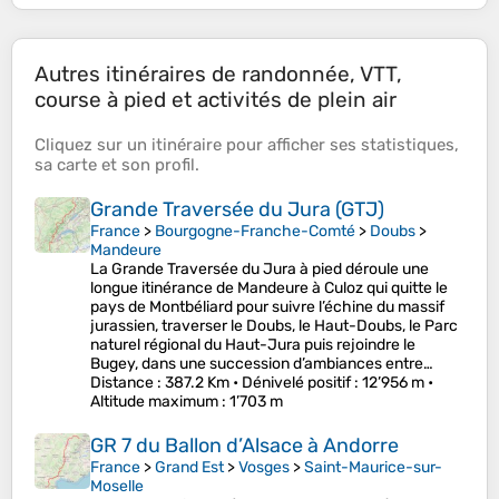
Autres itinéraires de randonnée, VTT,
course à pied et activités de plein air
Cliquez sur un
itinéraire
pour afficher ses
statistiques
,
sa
carte
et son
profil
.
Grande Traversée du Jura (GTJ)
France
>
Bourgogne-Franche-Comté
>
Doubs
>
Mandeure
La Grande Traversée du Jura à pied déroule une
longue itinérance de Mandeure à Culoz qui quitte le
pays de Montbéliard pour suivre l’échine du massif
jurassien, traverser le Doubs, le Haut-Doubs, le Parc
naturel régional du Haut-Jura puis rejoindre le
Bugey, dans une succession d’ambiances entre…
Distance
: 387.2 Km •
Dénivelé positif
: 12’956 m •
Altitude maximum
: 1’703 m
GR 7 du Ballon d’Alsace à Andorre
France
>
Grand Est
>
Vosges
>
Saint-Maurice-sur-
Moselle