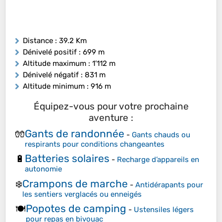
Distance
: 39.2 Km
Dénivelé positif
: 699 m
Altitude maximum
: 1’112 m
Dénivelé négatif
: 831 m
Altitude minimum
: 916 m
Équipez-vous pour votre prochaine
aventure :
Gants de randonnée
🧤
-
Gants chauds ou
respirants pour conditions changeantes
Batteries solaires
🔋
-
Recharge d’appareils en
autonomie
Crampons de marche
❄️
-
Antidérapants pour
les sentiers verglacés ou enneigés
Popotes de camping
🍽️
-
Ustensiles légers
pour repas en bivouac