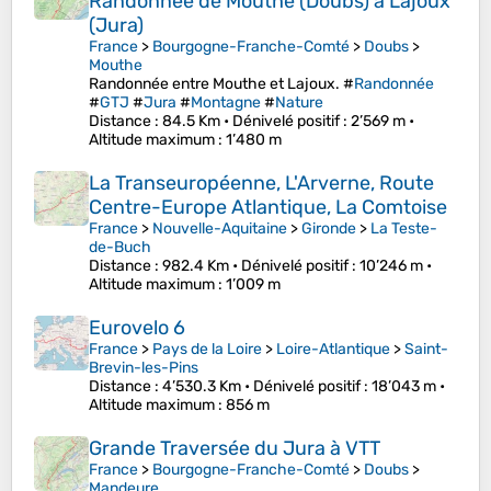
Randonnée de Mouthe (Doubs) à Lajoux
(Jura)
France
>
Bourgogne-Franche-Comté
>
Doubs
>
Mouthe
Randonnée entre Mouthe et Lajoux. #
Randonnée
#
GTJ
#
Jura
#
Montagne
#
Nature
Distance
: 84.5 Km •
Dénivelé positif
: 2’569 m •
Altitude maximum
: 1’480 m
La Transeuropéenne, L'Arverne, Route
Centre-Europe Atlantique, La Comtoise
France
>
Nouvelle-Aquitaine
>
Gironde
>
La Teste-
de-Buch
Distance
: 982.4 Km •
Dénivelé positif
: 10’246 m •
Altitude maximum
: 1’009 m
Eurovelo 6
France
>
Pays de la Loire
>
Loire-Atlantique
>
Saint-
Brevin-les-Pins
Distance
: 4’530.3 Km •
Dénivelé positif
: 18’043 m •
Altitude maximum
: 856 m
Grande Traversée du Jura à VTT
France
>
Bourgogne-Franche-Comté
>
Doubs
>
Mandeure