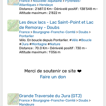
France
>
Nouvelle-Aquitaine
>
Pyrénées-
Atlantiques
>
Hendaye
Distance
: 2’687.0 Km •
Dénivelé positif
: 138’548 m •
Altitude maximum
: 2’822 m
Les deux lacs - Lac Saint-Point et Lac
de Remoray - Doubs
France
>
Bourgogne-Franche-Comté
>
Doubs
>
Pontarlier
Vélo. En boucle depuis Pontarlier. #
Vélo
#
Boucle
#
Jura
#
Montagne
#
Nature
Distance
: 70.0 Km •
Dénivelé positif
: 730 m •
Altitude maximum
: 1’056 m
Merci de soutenir ce site ❤️
Faire un don
Grande Traversée du Jura (GTJ)
France
>
Bourgogne-Franche-Comté
>
Doubs
>
Mandeure