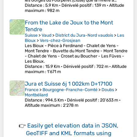
les Gorges du Fourperet (cluse) que la rivière a…
Distance
: 5.9 Km •
Dénivelé positif
: 139 m •
Altitude
maximum
: 982 m
From the Lake de Joux to the Mont
Tendre
Suisse
>
Vaud
>
District du Jura-Nord vaudois
>
Les
Bioux
>
Vers-chez-Grosjean
Les Bioux - Pièce à Ferdinand - Chalet de Yens -
Mont Tendre - Buvette du Mont Tendre - Mont Tendre
- Chalet de Yens - Croset au Boucher - Les Fûves -
Les Bioux.
Distance
: 15.9 Km •
Dénivelé positif
: 702 m •
Altitude
maximum
: 1’671 m
Jura et Suisse 6j 1 002km D+17100
France
>
Bourgogne-Franche-Comté
>
Doubs
>
Montbéliard
Distance
: 994.5 Km •
Dénivelé positif
: 20’633 m •
Altitude maximum
: 2’278 m
👉
Easily
get elevation data in JSON,
GeoTIFF and KML formats
using