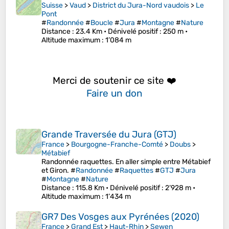
Suisse
>
Vaud
>
District du Jura-Nord vaudois
>
Le
Pont
#
Randonnée
#
Boucle
#
Jura
#
Montagne
#
Nature
Distance
: 23.4 Km •
Dénivelé positif
: 250 m •
Altitude maximum
: 1’084 m
Merci de soutenir ce site ❤️
Faire un don
Grande Traversée du Jura (GTJ)
France
>
Bourgogne-Franche-Comté
>
Doubs
>
Métabief
Randonnée raquettes. En aller simple entre Métabief
et Giron. #
Randonnée
#
Raquettes
#
GTJ
#
Jura
#
Montagne
#
Nature
Distance
: 115.8 Km •
Dénivelé positif
: 2’928 m •
Altitude maximum
: 1’434 m
GR7 Des Vosges aux Pyrénées (2020)
France
>
Grand Est
>
Haut-Rhin
>
Sewen