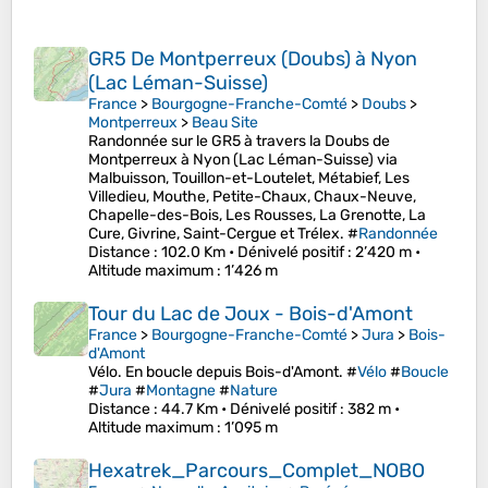
GR5 De Montperreux (Doubs) à Nyon
(Lac Léman-Suisse)
France
>
Bourgogne-Franche-Comté
>
Doubs
>
Montperreux
>
Beau Site
Randonnée sur le GR5 à travers la Doubs de
Montperreux à Nyon (Lac Léman-Suisse) via
Malbuisson, Touillon-et-Loutelet, Métabief, Les
Villedieu, Mouthe, Petite-Chaux, Chaux-Neuve,
Chapelle-des-Bois, Les Rousses, La Grenotte, La
Cure, Givrine, Saint-Cergue et Trélex. #
Randonnée
Distance
: 102.0 Km •
Dénivelé positif
: 2’420 m •
Altitude maximum
: 1’426 m
Tour du Lac de Joux - Bois-d'Amont
France
>
Bourgogne-Franche-Comté
>
Jura
>
Bois-
d'Amont
Vélo. En boucle depuis Bois-d'Amont. #
Vélo
#
Boucle
#
Jura
#
Montagne
#
Nature
Distance
: 44.7 Km •
Dénivelé positif
: 382 m •
Altitude maximum
: 1’095 m
Hexatrek_Parcours_Complet_NOBO