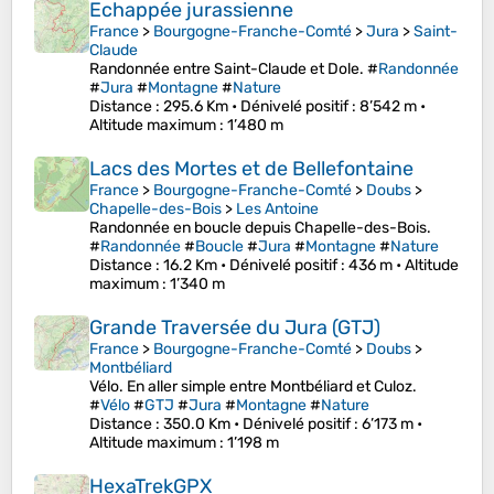
Echappée jurassienne
France
>
Bourgogne-Franche-Comté
>
Jura
>
Saint-
Claude
Randonnée entre Saint-Claude et Dole. #
Randonnée
#
Jura
#
Montagne
#
Nature
Distance
: 295.6 Km •
Dénivelé positif
: 8’542 m •
Altitude maximum
: 1’480 m
Lacs des Mortes et de Bellefontaine
France
>
Bourgogne-Franche-Comté
>
Doubs
>
Chapelle-des-Bois
>
Les Antoine
Randonnée en boucle depuis Chapelle-des-Bois.
#
Randonnée
#
Boucle
#
Jura
#
Montagne
#
Nature
Distance
: 16.2 Km •
Dénivelé positif
: 436 m •
Altitude
maximum
: 1’340 m
Grande Traversée du Jura (GTJ)
France
>
Bourgogne-Franche-Comté
>
Doubs
>
Montbéliard
Vélo. En aller simple entre Montbéliard et Culoz.
#
Vélo
#
GTJ
#
Jura
#
Montagne
#
Nature
Distance
: 350.0 Km •
Dénivelé positif
: 6’173 m •
Altitude maximum
: 1’198 m
HexaTrekGPX