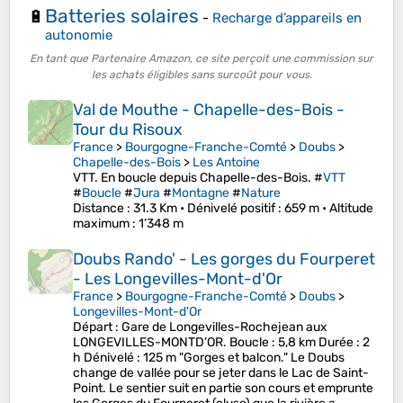
Batteries solaires
🔋
-
Recharge d’appareils en
autonomie
En tant que Partenaire Amazon, ce site perçoit une commission sur
les achats éligibles sans surcoût pour vous.
Val de Mouthe - Chapelle-des-Bois -
Tour du Risoux
France
>
Bourgogne-Franche-Comté
>
Doubs
>
Chapelle-des-Bois
>
Les Antoine
VTT. En boucle depuis Chapelle-des-Bois. #
VTT
#
Boucle
#
Jura
#
Montagne
#
Nature
Distance
: 31.3 Km •
Dénivelé positif
: 659 m •
Altitude
maximum
: 1’348 m
Doubs Rando' - Les gorges du Fourperet
- Les Longevilles-Mont-d'Or
France
>
Bourgogne-Franche-Comté
>
Doubs
>
Longevilles-Mont-d'Or
Départ : Gare de Longevilles-Rochejean aux
LONGEVILLES-MONTD’OR. Boucle : 5,8 km Durée : 2
h Dénivelé : 125 m "Gorges et balcon." Le Doubs
change de vallée pour se jeter dans le Lac de Saint-
Point. Le sentier suit en partie son cours et emprunte