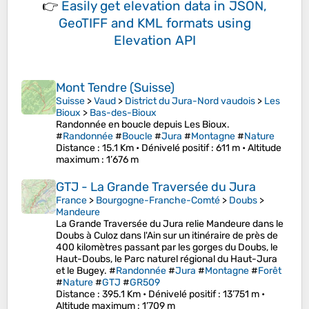
👉
Easily
get elevation data in JSON,
GeoTIFF and KML formats
using
Elevation API
Mont Tendre (Suisse)
Suisse
>
Vaud
>
District du Jura-Nord vaudois
>
Les
Bioux
>
Bas-des-Bioux
Randonnée en boucle depuis Les Bioux.
#
Randonnée
#
Boucle
#
Jura
#
Montagne
#
Nature
Distance
: 15.1 Km •
Dénivelé positif
: 611 m •
Altitude
maximum
: 1’676 m
GTJ - La Grande Traversée du Jura
France
>
Bourgogne-Franche-Comté
>
Doubs
>
Mandeure
La Grande Traversée du Jura relie Mandeure dans le
Doubs à Culoz dans l'Ain sur un itinéraire de près de
400 kilomètres passant par les gorges du Doubs, le
Haut-Doubs, le Parc naturel régional du Haut-Jura
et le Bugey. #
Randonnée
#
Jura
#
Montagne
#
Forêt
#
Nature
#
GTJ
#
GR509
Distance
: 395.1 Km •
Dénivelé positif
: 13’751 m •
Altitude maximum
: 1’709 m