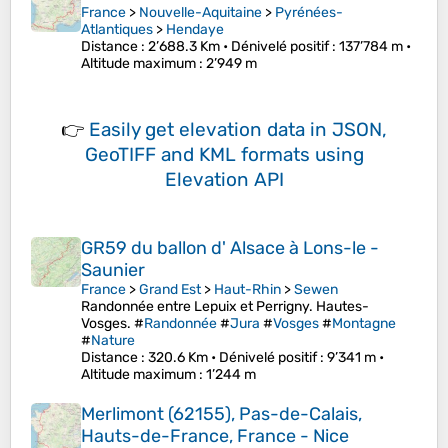
France
>
Nouvelle-Aquitaine
>
Pyrénées-
Atlantiques
>
Hendaye
Distance
: 2’688.3 Km •
Dénivelé positif
: 137’784 m •
Altitude maximum
: 2’949 m
👉
Easily
get elevation data in JSON,
GeoTIFF and KML formats
using
Elevation API
GR59 du ballon d' Alsace à Lons-le -
Saunier
France
>
Grand Est
>
Haut-Rhin
>
Sewen
Randonnée entre Lepuix et Perrigny. Hautes-
Vosges. #
Randonnée
#
Jura
#
Vosges
#
Montagne
#
Nature
Distance
: 320.6 Km •
Dénivelé positif
: 9’341 m •
Altitude maximum
: 1’244 m
Merlimont (62155), Pas-de-Calais,
Hauts-de-France, France - Nice