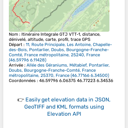
Nom
: Itinéraire Integrale GTJ VTT-1, distance,
dénivelé, altitude, carte, profil, trace GPS
Départ
:
11, Route Principale, Les Antoine, Chapelle-
des-Bois, Pontarlier, Doubs, Bourgogne-Franche-
Comté, France métropolitaine, 25240, France
(
46.59796
6.11428
)
Arrivée
:
Allée des Géraniums, Métabief, Pontarlier,
Doubs, Bourgogne-Franche-Comté, France
métropolitaine, 25370, France
(
46.77166
6.34500
)
Coordonnées
:
46.59796 6.06375 46.77223 6.34536
👉
Easily
get elevation data in JSON,
GeoTIFF and KML formats
using
Elevation API