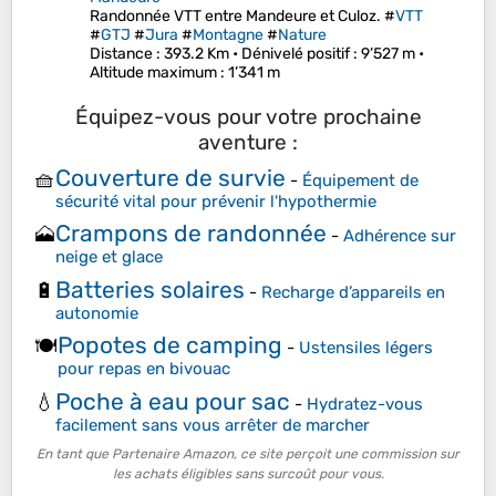
Randonnée VTT entre Mandeure et Culoz. #
VTT
#
GTJ
#
Jura
#
Montagne
#
Nature
Distance
: 393.2 Km •
Dénivelé positif
: 9’527 m •
Altitude maximum
: 1’341 m
Équipez-vous pour votre prochaine
aventure :
Couverture de survie
🧺
-
Équipement de
sécurité vital pour prévenir l'hypothermie
Crampons de randonnée
🗻
-
Adhérence sur
neige et glace
Batteries solaires
🔋
-
Recharge d’appareils en
autonomie
Popotes de camping
🍽️
-
Ustensiles légers
pour repas en bivouac
Poche à eau pour sac
💧
-
Hydratez-vous
facilement sans vous arrêter de marcher
En tant que Partenaire Amazon, ce site perçoit une commission sur
les achats éligibles sans surcoût pour vous.