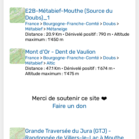
E2B-Métabief-Mouthe (Source du
Doubs)_1
France
>
Bourgogne-Franche-Comté
>
Doubs
>
Métabief
>
Métaneige
Distance
: 20.9 Km •
Dénivelé positif
: 790 m •
Altitude
maximum
: 1’450 m
Mont d'Or - Dent de Vaulion
France
>
Bourgogne-Franche-Comté
>
Doubs
>
Métabief
>
Altic
Distance
: 47.1 Km •
Dénivelé positif
: 1’674 m •
Altitude maximum
: 1’475 m
Merci de soutenir ce site ❤️
Faire un don
Grande Traversée du Jura (GTJ) -
Randonnée de Villers-le-Lac à Mouthe