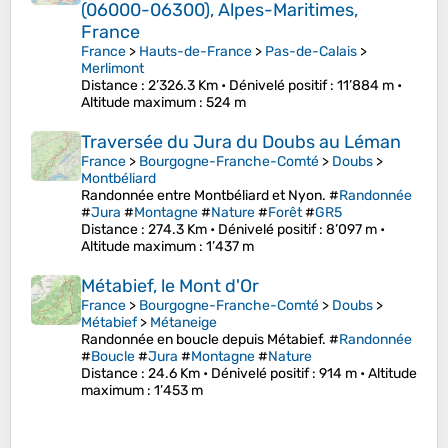
(06000-06300), Alpes-Maritimes,
France
France
>
Hauts-de-France
>
Pas-de-Calais
>
Merlimont
Distance
: 2’326.3 Km •
Dénivelé positif
: 11’884 m •
Altitude maximum
: 524 m
Traversée du Jura du Doubs au Léman
France
>
Bourgogne-Franche-Comté
>
Doubs
>
Montbéliard
Randonnée entre Montbéliard et Nyon. #
Randonnée
#
Jura
#
Montagne
#
Nature
#
Forêt
#
GR5
Distance
: 274.3 Km •
Dénivelé positif
: 8’097 m •
Altitude maximum
: 1’437 m
Métabief, le Mont d'Or
France
>
Bourgogne-Franche-Comté
>
Doubs
>
Métabief
>
Métaneige
Randonnée en boucle depuis Métabief. #
Randonnée
#
Boucle
#
Jura
#
Montagne
#
Nature
Distance
: 24.6 Km •
Dénivelé positif
: 914 m •
Altitude
maximum
: 1’453 m