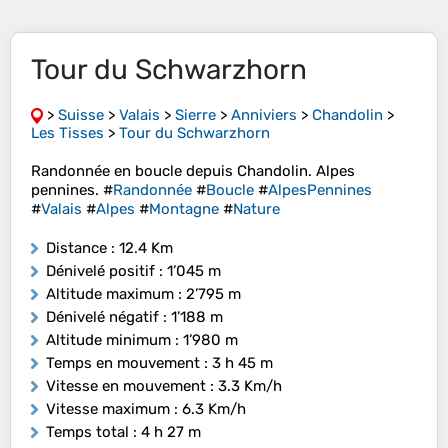
Tour du Schwarzhorn
>
Suisse
>
Valais
>
Sierre
>
Anniviers
>
Chandolin
>
Les Tisses
>
Tour du Schwarzhorn
Randonnée en boucle depuis Chandolin. Alpes
pennines. #
Randonnée
#
Boucle
#
AlpesPennines
#
Valais
#
Alpes
#
Montagne
#
Nature
Distance
: 12.4 Km
Dénivelé positif
: 1’045 m
Altitude maximum
: 2’795 m
Dénivelé négatif
: 1’188 m
Altitude minimum
: 1’980 m
Temps en mouvement
: 3 h 45 m
Vitesse en mouvement
: 3.3 Km/h
Vitesse maximum
: 6.3 Km/h
Temps total
: 4 h 27 m