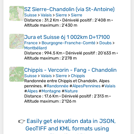
SZ Sierre-Chandolin (via St-Antoine)
Suisse
>
Valais
>
Sierre
>
Sierre
Distance
: 31.2 Km •
Dénivelé positif
: 2’408 m •
Altitude maximum
: 2’430 m
Jura et Suisse 6j 1 002km D+17100
France
>
Bourgogne-Franche-Comté
>
Doubs
>
Montbéliard
Distance
: 994.5 Km •
Dénivelé positif
: 20’633 m •
Altitude maximum
: 2’278 m
Chippis - Vercorin - Fang - Chandolin
Suisse
>
Valais
>
Sierre
>
Chippis
Randonnée entre Chippis et Chandolin. Alpes
pennines. #
Randonnée
#
AlpesPennines
#
Valais
#
Alpes
#
Montagne
#
Nature
Distance
: 17.6 Km •
Dénivelé positif
: 2’313 m •
Altitude maximum
: 2’126 m
👉
Easily
get elevation data in JSON,
GeoTIFF and KML formats
using