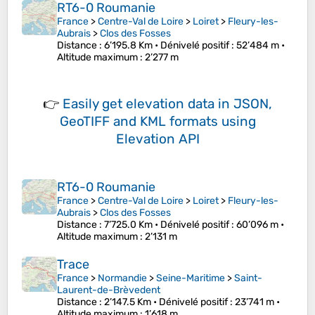
RT6-0 Roumanie
France
>
Centre-Val de Loire
>
Loiret
>
Fleury-les-
Aubrais
>
Clos des Fosses
Distance
: 6’195.8 Km •
Dénivelé positif
: 52’484 m •
Altitude maximum
: 2’277 m
👉
Easily
get elevation data in JSON,
GeoTIFF and KML formats
using
Elevation API
RT6-0 Roumanie
France
>
Centre-Val de Loire
>
Loiret
>
Fleury-les-
Aubrais
>
Clos des Fosses
Distance
: 7’725.0 Km •
Dénivelé positif
: 60’096 m •
Altitude maximum
: 2’131 m
Trace
France
>
Normandie
>
Seine-Maritime
>
Saint-
Laurent-de-Brèvedent
Distance
: 2’147.5 Km •
Dénivelé positif
: 23’741 m •
Altitude maximum
: 1’618 m