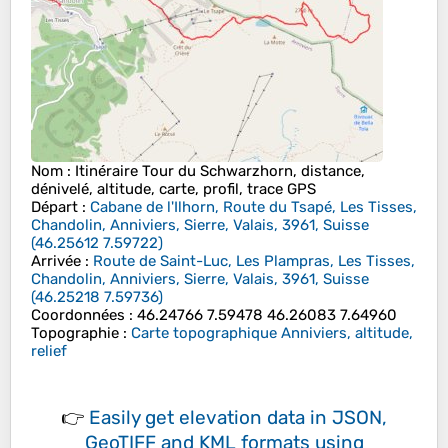
Nom
: Itinéraire Tour du Schwarzhorn, distance,
dénivelé, altitude, carte, profil, trace GPS
Départ
:
Cabane de l'Ilhorn, Route du Tsapé, Les Tisses,
Chandolin, Anniviers, Sierre, Valais, 3961, Suisse
(
46.25612
7.59722
)
Arrivée
:
Route de Saint-Luc, Les Plampras, Les Tisses,
Chandolin, Anniviers, Sierre, Valais, 3961, Suisse
(
46.25218
7.59736
)
Coordonnées
:
46.24766 7.59478 46.26083 7.64960
Topographie
:
Carte topographique Anniviers, altitude,
relief
👉
Easily
get elevation data in JSON,
GeoTIFF and KML formats
using