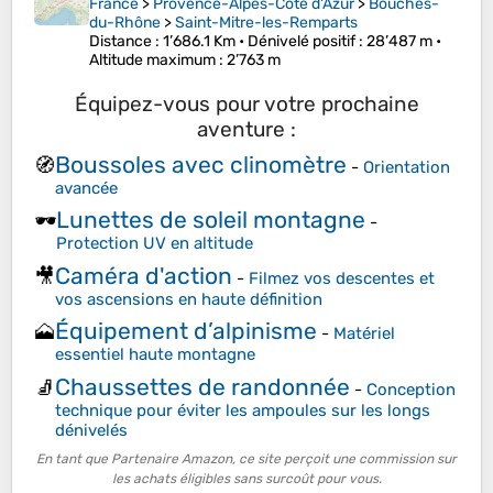
France
>
Provence-Alpes-Côte d'Azur
>
Bouches-
du-Rhône
>
Saint-Mitre-les-Remparts
Distance
: 1’686.1 Km •
Dénivelé positif
: 28’487 m •
Altitude maximum
: 2’763 m
Équipez-vous pour votre prochaine
aventure :
Boussoles avec clinomètre
🧭
-
Orientation
avancée
Lunettes de soleil montagne
🕶️
-
Protection UV en altitude
Caméra d'action
🎥
-
Filmez vos descentes et
vos ascensions en haute définition
Équipement d’alpinisme
🗻
-
Matériel
essentiel haute montagne
Chaussettes de randonnée
🧦
-
Conception
technique pour éviter les ampoules sur les longs
dénivelés
En tant que Partenaire Amazon, ce site perçoit une commission sur
les achats éligibles sans surcoût pour vous.