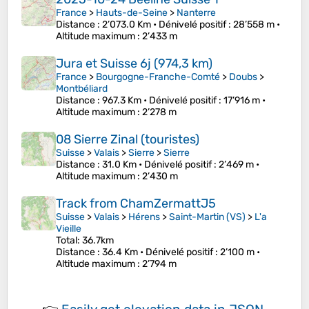
France
>
Hauts-de-Seine
>
Nanterre
Distance
: 2’073.0 Km •
Dénivelé positif
: 28’558 m •
Altitude maximum
: 2’433 m
Jura et Suisse 6j (974,3 km)
France
>
Bourgogne-Franche-Comté
>
Doubs
>
Montbéliard
Distance
: 967.3 Km •
Dénivelé positif
: 17’916 m •
Altitude maximum
: 2’278 m
08 Sierre Zinal (touristes)
Suisse
>
Valais
>
Sierre
>
Sierre
Distance
: 31.0 Km •
Dénivelé positif
: 2’469 m •
Altitude maximum
: 2’430 m
Track from ChamZermattJ5
Suisse
>
Valais
>
Hérens
>
Saint-Martin (VS)
>
L'a
Vieille
Total: 36.7km
Distance
: 36.4 Km •
Dénivelé positif
: 2’100 m •
Altitude maximum
: 2’794 m