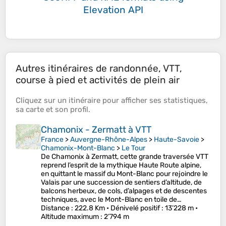
Elevation API
Autres itinéraires de randonnée, VTT,
course à pied et activités de plein air
Cliquez sur un
itinéraire
pour afficher ses
statistiques
,
sa
carte
et son
profil
.
Chamonix - Zermatt à VTT
France
>
Auvergne-Rhône-Alpes
>
Haute-Savoie
>
Chamonix-Mont-Blanc
>
Le Tour
De Chamonix à Zermatt, cette grande traversée VTT
reprend l’esprit de la mythique Haute Route alpine,
en quittant le massif du Mont-Blanc pour rejoindre le
Valais par une succession de sentiers d’altitude, de
balcons herbeux, de cols, d’alpages et de descentes
techniques, avec le Mont-Blanc en toile de…
Distance
: 222.8 Km •
Dénivelé positif
: 13’228 m •
Altitude maximum
: 2’794 m