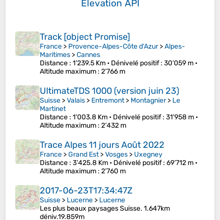
Elevation API
Track [object Promise]
France
>
Provence-Alpes-Côte d'Azur
>
Alpes-
Maritimes
>
Cannes
Distance
: 1’239.5 Km •
Dénivelé positif
: 30’059 m •
Altitude maximum
: 2’766 m
UltimateTDS 1000 (version juin 23)
Suisse
>
Valais
>
Entremont
>
Montagnier
>
Le
Martinet
Distance
: 1’003.8 Km •
Dénivelé positif
: 31’958 m •
Altitude maximum
: 2’432 m
Trace Alpes 11 jours Août 2022
France
>
Grand Est
>
Vosges
>
Uxegney
Distance
: 3’425.8 Km •
Dénivelé positif
: 69’712 m •
Altitude maximum
: 2’760 m
2017-06-23T17:34:47Z
Suisse
>
Lucerne
>
Lucerne
Les plus beaux paysages Suisse. 1.647km
déniv.19.859m