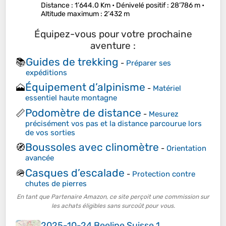
Distance
: 1’644.0 Km •
Dénivelé positif
: 28’786 m •
Altitude maximum
: 2’432 m
Équipez-vous pour votre prochaine
aventure :
Guides de trekking
📚
-
Préparer ses
expéditions
Équipement d’alpinisme
🗻
-
Matériel
essentiel haute montagne
Podomètre de distance
📏
-
Mesurez
précisément vos pas et la distance parcourue lors
de vos sorties
Boussoles avec clinomètre
🧭
-
Orientation
avancée
Casques d’escalade
🪖
-
Protection contre
chutes de pierres
En tant que Partenaire Amazon, ce site perçoit une commission sur
les achats éligibles sans surcoût pour vous.
2025-10-24 Beeline Suisse 1