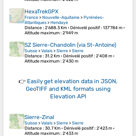
HexaTrekGPX
France
>
Nouvelle-Aquitaine
>
Pyrénées-
Atlantiques
>
Hendaye
Distance
: 2’688.3 Km •
Dénivelé positif
: 137’784 m •
Altitude maximum
: 2’949 m
SZ Sierre-Chandolin (via St-Antoine)
Suisse
>
Valais
>
Sierre
>
Sierre
Distance
: 31.2 Km •
Dénivelé positif
: 2’408 m •
Altitude maximum
: 2’430 m
👉
Easily
get elevation data in JSON,
GeoTIFF and KML formats
using
Elevation API
Sierre-Zinal
Suisse
>
Valais
>
Sierre
>
Sierre
Distance
: 30.7 Km •
Dénivelé positif
: 2’423 m •
Altitude maximum
: 2’433 m