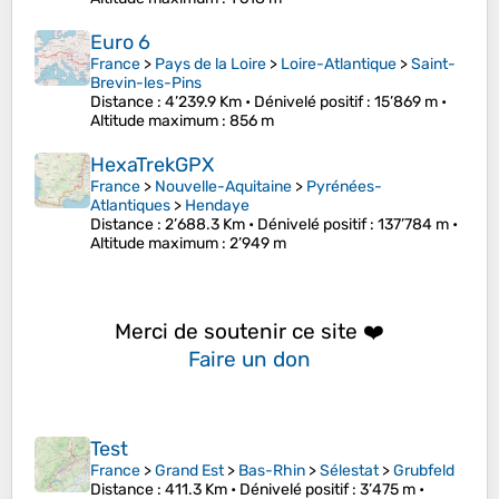
Euro 6
France
>
Pays de la Loire
>
Loire-Atlantique
>
Saint-
Brevin-les-Pins
Distance
: 4’239.9 Km •
Dénivelé positif
: 15’869 m •
Altitude maximum
: 856 m
HexaTrekGPX
France
>
Nouvelle-Aquitaine
>
Pyrénées-
Atlantiques
>
Hendaye
Distance
: 2’688.3 Km •
Dénivelé positif
: 137’784 m •
Altitude maximum
: 2’949 m
Merci de soutenir ce site ❤️
Faire un don
Test
France
>
Grand Est
>
Bas-Rhin
>
Sélestat
>
Grubfeld
Distance
: 411.3 Km •
Dénivelé positif
: 3’475 m •