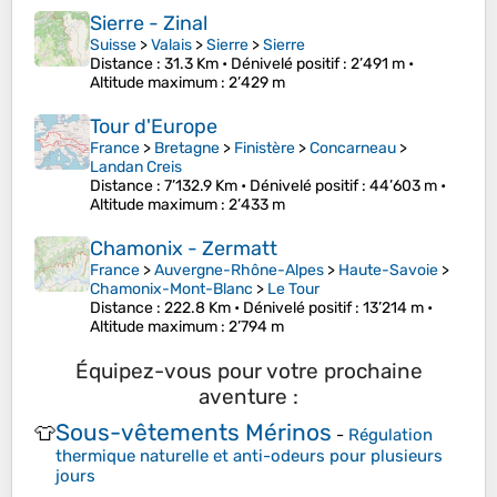
Sierre - Zinal
Suisse
>
Valais
>
Sierre
>
Sierre
Distance
: 31.3 Km •
Dénivelé positif
: 2’491 m •
Altitude maximum
: 2’429 m
Tour d'Europe
France
>
Bretagne
>
Finistère
>
Concarneau
>
Landan Creis
Distance
: 7’132.9 Km •
Dénivelé positif
: 44’603 m •
Altitude maximum
: 2’433 m
Chamonix - Zermatt
France
>
Auvergne-Rhône-Alpes
>
Haute-Savoie
>
Chamonix-Mont-Blanc
>
Le Tour
Distance
: 222.8 Km •
Dénivelé positif
: 13’214 m •
Altitude maximum
: 2’794 m
Équipez-vous pour votre prochaine
aventure :
Sous-vêtements Mérinos
👕
-
Régulation
thermique naturelle et anti-odeurs pour plusieurs
jours