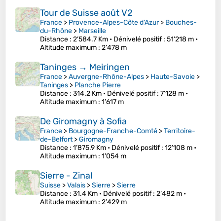
Tour de Suisse août V2
France
>
Provence-Alpes-Côte d'Azur
>
Bouches-
du-Rhône
>
Marseille
Distance
: 2’584.7 Km •
Dénivelé positif
: 51’218 m •
Altitude maximum
: 2’478 m
Taninges → Meiringen
France
>
Auvergne-Rhône-Alpes
>
Haute-Savoie
>
Taninges
>
Planche Pierre
Distance
: 314.2 Km •
Dénivelé positif
: 7’128 m •
Altitude maximum
: 1’617 m
De Giromagny à Sofia
France
>
Bourgogne-Franche-Comté
>
Territoire-
de-Belfort
>
Giromagny
Distance
: 1’875.9 Km •
Dénivelé positif
: 12’108 m •
Altitude maximum
: 1’054 m
Sierre - Zinal
Suisse
>
Valais
>
Sierre
>
Sierre
Distance
: 31.4 Km •
Dénivelé positif
: 2’482 m •
Altitude maximum
: 2’429 m