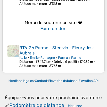
Altitude maximum
: 2’318 m
Merci de soutenir ce site ❤️
Faire un don
RT6-26 Parme - Steelvio - Fleury-les-
Aubrais
Italie
>
Émilie-Romagne
>
Parma
>
Parme
Distance
: 1’347.7 Km •
Dénivelé positif
: 17’982 m •
Altitude maximum
: 2’763 m
Mentions légales
•
Contact
•
Elevation database
•
Elevation API
Équipez-vous pour votre prochaine aventure :
Podomètre de distance
📏
-
Mesurez