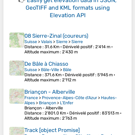
👉
Easily
get elevation data in JSON,
GeoTIFF and KML formats
using
Elevation API
08 Sierre-Zinal (coureurs)
Suisse
>
Valais
>
Sierre
>
Sierre
Distance
: 31.6 Km •
Dénivelé positif
: 2’414 m •
Altitude maximum
: 2’430 m
De Bâle à Chiasso
Suisse
>
Bâle-Ville
>
Bâle
Distance
: 371.6 Km •
Dénivelé positif
: 5’945 m •
Altitude maximum
: 2’112 m
Briançon - Alberville
France
>
Provence-Alpes-Côte d'Azur
>
Hautes-
Alpes
>
Briançon
>
L'Enfer
Briançon - Alberville
Distance
: 2’801.0 Km •
Dénivelé positif
: 83’513 m •
Altitude maximum
: 2’763 m
Track [object Promise]