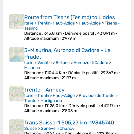
Route from Tisens (Tesimo) to Liddes
Italie
>
Trentin-Haut-Adige
>
Haut-Adige
>
Tisens -
Tesimo
Distance
: 613.8 Km •
Dénivelé positif
: 43’891 m •
Altitude maximum
: 2’979 m
3-Misurina, Auronzo di Cadore - Le
Pradet
Italie
>
Vénétie
>
Belluno
>
Auronzo di Cadore
>
Misurina
Distance
: 1’104.4 Km •
Dénivelé positif
: 29’367 m •
Altitude maximum
: 2’197 m
Trente - Annecy
Italie
>
Trentin-Haut-Adige
>
Province de Trente
>
Trente
>
Martignano
Distance
: 1’026.0 Km •
Dénivelé positif
: 44’217 m •
Altitude maximum
: 2’803 m
Trans Suisse-1 505,27 km-19345740
Suisse
>
Genève
>
Chancy
Distance
: 506.1 Km •
Dénivelé positif
: 12’208 m •