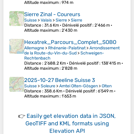
Altitude maximum
: 974 m
Sierre Zinal - Coureurs
Suisse
>
Valais
>
Sierre
>
Sierre
Distance
: 31.6 Km •
Dénivelé positif
: 2’466 m •
Altitude maximum
: 2’430 m
Hexatrek_Parcours_Complet_SOBO
Allemagne
>
Rhénanie-Palatinat
>
Arrondissement
de la Route-du-Vin-du-Sud
>
Schweigen-
Rechtenbach
Distance
: 2’688.2 Km •
Dénivelé positif
: 138’415 m •
Altitude maximum
: 2’828 m
2025-10-27 Beeline Suisse 3
Suisse
>
Soleure
>
Amtei Olten-Gösgen
>
Olten
Distance
: 358.6 Km •
Dénivelé positif
: 6’549 m •
Altitude maximum
: 1’653 m
👉
Easily
get elevation data in JSON,
GeoTIFF and KML formats
using
Elevation API