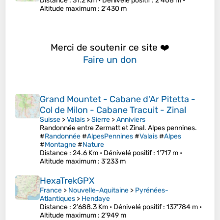
Distance
: 31.2 Km •
Dénivelé positif
: 2’408 m •
Altitude maximum
: 2’430 m
Merci de soutenir ce site ❤️
Faire un don
Grand Mountet - Cabane d'Ar Pitetta -
Col de Milon - Cabane Tracuit - Zinal
Suisse
>
Valais
>
Sierre
>
Anniviers
Randonnée entre Zermatt et Zinal. Alpes pennines.
#
Randonnée
#
AlpesPennines
#
Valais
#
Alpes
#
Montagne
#
Nature
Distance
: 24.6 Km •
Dénivelé positif
: 1’717 m •
Altitude maximum
: 3’233 m
HexaTrekGPX
France
>
Nouvelle-Aquitaine
>
Pyrénées-
Atlantiques
>
Hendaye
Distance
: 2’688.3 Km •
Dénivelé positif
: 137’784 m •
Altitude maximum
: 2’949 m