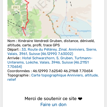
Nom
: Itinéraire Vendredi Gruben, distance, dénivelé,
altitude, carte, profil, trace GPS
Départ
:
33, Route du Pétérey, Zinal, Anniviers, Sierre,
Valais, 3961, Suisse
(
46.12990
7.63002
)
Arrivée
:
Hotel Schwarzhorn, 5, Gruben, Turtmann-
Unterems, Loèche, Valais, 3946, Suisse
(
46.21151
7.70654
)
Coordonnées
:
46.12990 7.62540 46.21168 7.70654
Topographie
:
Carte topographique Anniviers, altitude,
relief
Merci de soutenir ce site ❤️
Faire un don