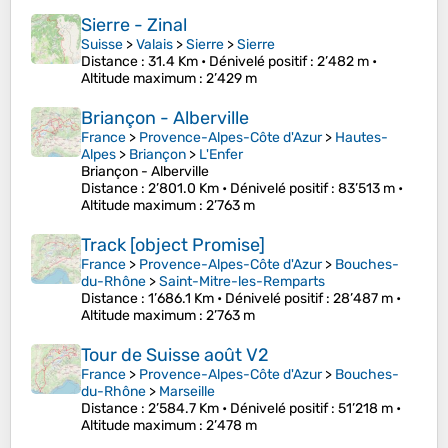
Sierre - Zinal
Suisse
>
Valais
>
Sierre
>
Sierre
Distance
: 31.4 Km •
Dénivelé positif
: 2’482 m •
Altitude maximum
: 2’429 m
Briançon - Alberville
France
>
Provence-Alpes-Côte d'Azur
>
Hautes-
Alpes
>
Briançon
>
L'Enfer
Briançon - Alberville
Distance
: 2’801.0 Km •
Dénivelé positif
: 83’513 m •
Altitude maximum
: 2’763 m
Track [object Promise]
France
>
Provence-Alpes-Côte d'Azur
>
Bouches-
du-Rhône
>
Saint-Mitre-les-Remparts
Distance
: 1’686.1 Km •
Dénivelé positif
: 28’487 m •
Altitude maximum
: 2’763 m
Tour de Suisse août V2
France
>
Provence-Alpes-Côte d'Azur
>
Bouches-
du-Rhône
>
Marseille
Distance
: 2’584.7 Km •
Dénivelé positif
: 51’218 m •
Altitude maximum
: 2’478 m