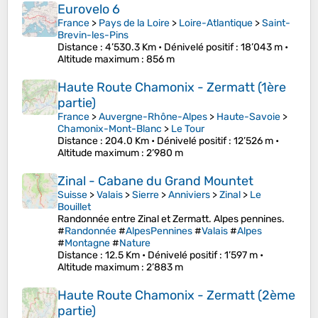
Eurovelo 6
France
>
Pays de la Loire
>
Loire-Atlantique
>
Saint-
Brevin-les-Pins
Distance
: 4’530.3 Km •
Dénivelé positif
: 18’043 m •
Altitude maximum
: 856 m
Haute Route Chamonix - Zermatt (1ère
partie)
France
>
Auvergne-Rhône-Alpes
>
Haute-Savoie
>
Chamonix-Mont-Blanc
>
Le Tour
Distance
: 204.0 Km •
Dénivelé positif
: 12’526 m •
Altitude maximum
: 2’980 m
Zinal - Cabane du Grand Mountet
Suisse
>
Valais
>
Sierre
>
Anniviers
>
Zinal
>
Le
Bouillet
Randonnée entre Zinal et Zermatt. Alpes pennines.
#
Randonnée
#
AlpesPennines
#
Valais
#
Alpes
#
Montagne
#
Nature
Distance
: 12.5 Km •
Dénivelé positif
: 1’597 m •
Altitude maximum
: 2’883 m
Haute Route Chamonix - Zermatt (2ème
partie)