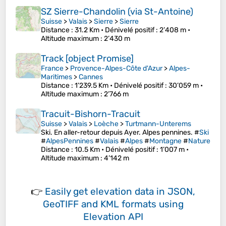
SZ Sierre-Chandolin (via St-Antoine)
Suisse
>
Valais
>
Sierre
>
Sierre
Distance
: 31.2 Km •
Dénivelé positif
: 2’408 m •
Altitude maximum
: 2’430 m
Track [object Promise]
France
>
Provence-Alpes-Côte d'Azur
>
Alpes-
Maritimes
>
Cannes
Distance
: 1’239.5 Km •
Dénivelé positif
: 30’059 m •
Altitude maximum
: 2’766 m
Tracuit-Bishorn-Tracuit
Suisse
>
Valais
>
Loèche
>
Turtmann-Unterems
Ski. En aller-retour depuis Ayer. Alpes pennines. #
Ski
#
AlpesPennines
#
Valais
#
Alpes
#
Montagne
#
Nature
Distance
: 10.5 Km •
Dénivelé positif
: 1’007 m •
Altitude maximum
: 4’142 m
👉
Easily
get elevation data in JSON,
GeoTIFF and KML formats
using
Elevation API