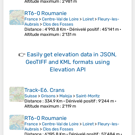
Altitude maximum
: 2’981 m
RT6-0 Roumanie
France
>
Centre-Val de Loire
>
Loiret
>
Fleury-les-
Aubrais
>
Clos des Fosses
Distance
: 4’910.8 Km •
Dénivelé positif
: 45’141 m •
Altitude maximum
: 2’131 m
👉
Easily
get elevation data in JSON,
GeoTIFF and KML formats
using
Elevation API
Track-E6. Crans
Suisse
>
Grisons
>
Maloja
>
Saint-Moritz
Distance
: 334.9 Km •
Dénivelé positif
: 9’244 m •
Altitude maximum
: 2’119 m
RT6-0 Roumanie
France
>
Centre-Val de Loire
>
Loiret
>
Fleury-les-
Aubrais
>
Clos des Fosses
Distance
: 6’195.8 Km •
Dénivelé positif
: 52’484 m •