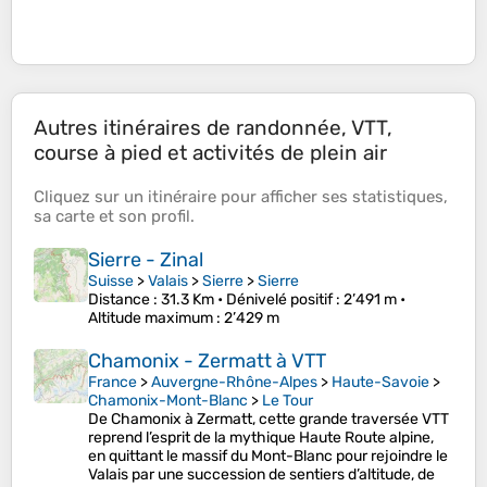
Autres itinéraires de randonnée, VTT,
course à pied et activités de plein air
Cliquez sur un
itinéraire
pour afficher ses
statistiques
,
sa
carte
et son
profil
.
Sierre - Zinal
Suisse
>
Valais
>
Sierre
>
Sierre
Distance
: 31.3 Km •
Dénivelé positif
: 2’491 m •
Altitude maximum
: 2’429 m
Chamonix - Zermatt à VTT
France
>
Auvergne-Rhône-Alpes
>
Haute-Savoie
>
Chamonix-Mont-Blanc
>
Le Tour
De Chamonix à Zermatt, cette grande traversée VTT
reprend l’esprit de la mythique Haute Route alpine,
en quittant le massif du Mont-Blanc pour rejoindre le
Valais par une succession de sentiers d’altitude, de