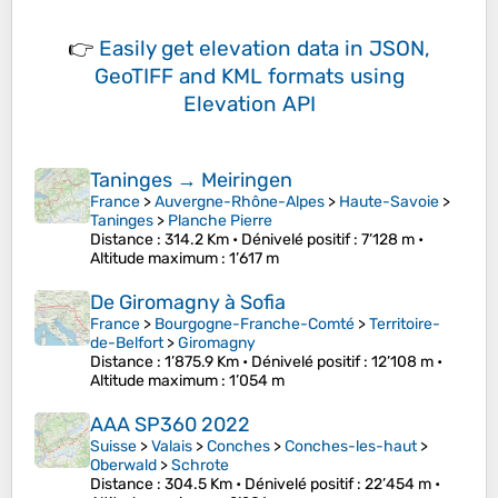
👉
Easily
get elevation data in JSON,
GeoTIFF and KML formats
using
Elevation API
Taninges → Meiringen
France
>
Auvergne-Rhône-Alpes
>
Haute-Savoie
>
Taninges
>
Planche Pierre
Distance
: 314.2 Km •
Dénivelé positif
: 7’128 m •
Altitude maximum
: 1’617 m
De Giromagny à Sofia
France
>
Bourgogne-Franche-Comté
>
Territoire-
de-Belfort
>
Giromagny
Distance
: 1’875.9 Km •
Dénivelé positif
: 12’108 m •
Altitude maximum
: 1’054 m
AAA SP360 2022
Suisse
>
Valais
>
Conches
>
Conches-les-haut
>
Oberwald
>
Schrote
Distance
: 304.5 Km •
Dénivelé positif
: 22’454 m •