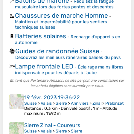
Bâtons de marche
🦯
-
Réduisez la fatigue
musculaire lors des fortes pentes et descentes
Chaussures de marche Homme
🥾
-
Maintien et imperméabilité pour les sentiers
techniques suisses
Batteries solaires
🔋
-
Recharge d’appareils en
autonomie
Guides de randonnée Suisse
📚
-
Découvrez les meilleurs itinéraires balisés du pays
Lampe frontale LED
🔦
-
Éclairage mains libres
indispensable pour les départs à l'aube
En tant que Partenaire Amazon, ce site perçoit une commission sur
les achats éligibles sans surcoût pour vous.
19 févr. 2023 19:36:22
Suisse
>
Valais
>
Sierre
>
Anniviers
>
Zinal
>
Pralonzet
Distance
: 0.3 Km •
Dénivelé positif
: 1 m •
Altitude
maximum
: 1’692 m
Sierre Zinal - Coureurs
Suisse
>
Valais
>
Sierre
>
Sierre