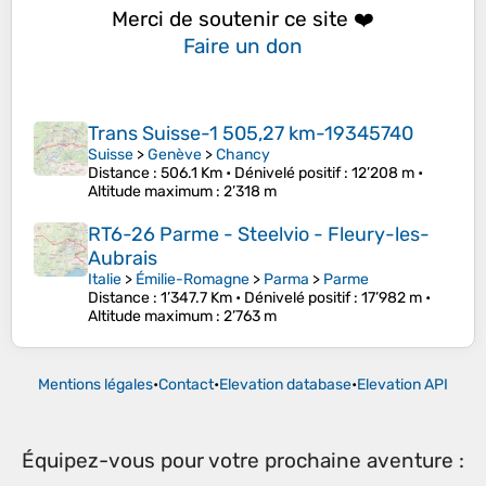
Merci de soutenir ce site ❤️
Faire un don
Trans Suisse-1 505,27 km-19345740
Suisse
>
Genève
>
Chancy
Distance
: 506.1 Km •
Dénivelé positif
: 12’208 m •
Altitude maximum
: 2’318 m
RT6-26 Parme - Steelvio - Fleury-les-
Aubrais
Italie
>
Émilie-Romagne
>
Parma
>
Parme
Distance
: 1’347.7 Km •
Dénivelé positif
: 17’982 m •
Altitude maximum
: 2’763 m
Mentions légales
•
Contact
•
Elevation database
•
Elevation API
Équipez-vous pour votre prochaine aventure :