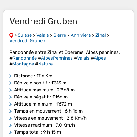
Vendredi Gruben
>
Suisse
>
Valais
>
Sierre
>
Anniviers
>
Zinal
>
Vendredi Gruben
Randonnée entre Zinal et Oberems. Alpes pennines.
#
Randonnée
#
AlpesPennines
#
Valais
#
Alpes
#
Montagne
#
Nature
Distance
: 17.6 Km
Dénivelé positif
: 1’313 m
Altitude maximum
: 2’868 m
Dénivelé négatif
: 1’166 m
Altitude minimum
: 1’672 m
Temps en mouvement
: 6 h 16 m
Vitesse en mouvement
: 2.8 Km/h
Vitesse maximum
: 7.0 Km/h
Temps total
: 9 h 15 m