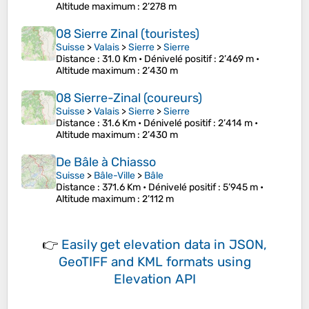
Altitude maximum
: 2’278 m
08 Sierre Zinal (touristes)
Suisse
>
Valais
>
Sierre
>
Sierre
Distance
: 31.0 Km •
Dénivelé positif
: 2’469 m •
Altitude maximum
: 2’430 m
08 Sierre-Zinal (coureurs)
Suisse
>
Valais
>
Sierre
>
Sierre
Distance
: 31.6 Km •
Dénivelé positif
: 2’414 m •
Altitude maximum
: 2’430 m
De Bâle à Chiasso
Suisse
>
Bâle-Ville
>
Bâle
Distance
: 371.6 Km •
Dénivelé positif
: 5’945 m •
Altitude maximum
: 2’112 m
👉
Easily
get elevation data in JSON,
GeoTIFF and KML formats
using
Elevation API