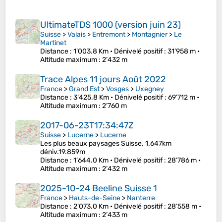
UltimateTDS 1000 (version juin 23)
Suisse
>
Valais
>
Entremont
>
Montagnier
>
Le
Martinet
Distance
: 1’003.8 Km •
Dénivelé positif
: 31’958 m •
Altitude maximum
: 2’432 m
Trace Alpes 11 jours Août 2022
France
>
Grand Est
>
Vosges
>
Uxegney
Distance
: 3’425.8 Km •
Dénivelé positif
: 69’712 m •
Altitude maximum
: 2’760 m
2017-06-23T17:34:47Z
Suisse
>
Lucerne
>
Lucerne
Les plus beaux paysages Suisse. 1.647km
déniv.19.859m
Distance
: 1’644.0 Km •
Dénivelé positif
: 28’786 m •
Altitude maximum
: 2’432 m
2025-10-24 Beeline Suisse 1
France
>
Hauts-de-Seine
>
Nanterre
Distance
: 2’073.0 Km •
Dénivelé positif
: 28’558 m •
Altitude maximum
: 2’433 m