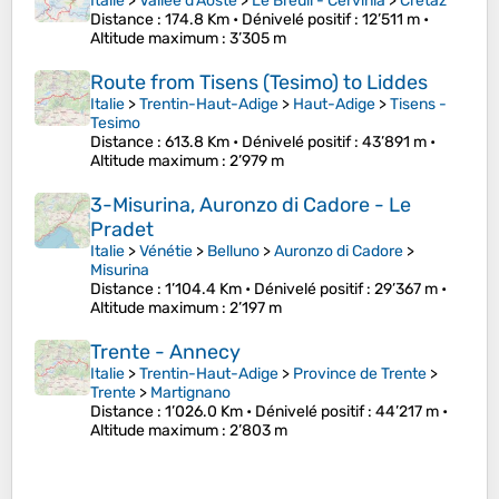
Italie
>
Vallée d'Aoste
>
Le Breuil - Cervinia
>
Cretaz
Distance
: 174.8 Km •
Dénivelé positif
: 12’511 m •
Altitude maximum
: 3’305 m
Route from Tisens (Tesimo) to Liddes
Italie
>
Trentin-Haut-Adige
>
Haut-Adige
>
Tisens -
Tesimo
Distance
: 613.8 Km •
Dénivelé positif
: 43’891 m •
Altitude maximum
: 2’979 m
3-Misurina, Auronzo di Cadore - Le
Pradet
Italie
>
Vénétie
>
Belluno
>
Auronzo di Cadore
>
Misurina
Distance
: 1’104.4 Km •
Dénivelé positif
: 29’367 m •
Altitude maximum
: 2’197 m
Trente - Annecy
Italie
>
Trentin-Haut-Adige
>
Province de Trente
>
Trente
>
Martignano
Distance
: 1’026.0 Km •
Dénivelé positif
: 44’217 m •
Altitude maximum
: 2’803 m