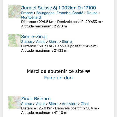
Jura et Suisse 6j 1 002km D+17100
France
>
Bourgogne-Franche-Comté
>
Doubs
>
Montbéliard
Distance
: 994.5 Km •
Dénivelé positif
: 20’633 m •
Altitude maximum
: 2’278 m
Sierre-Zinal
Suisse
>
Valais
>
Sierre
>
Sierre
Distance
: 30.7 Km •
Dénivelé positif
: 2’423 m •
Altitude maximum
: 2’433 m
Merci de soutenir ce site ❤️
Faire un don
Zinal-Bishorn
Suisse
>
Valais
>
Sierre
>
Anniviers
>
Zinal
Distance
: 23.0 Km •
Dénivelé positif
: 2’504 m •
Altitude maximum
: 4’140 m