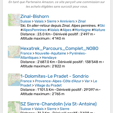
En tant que Partenaire Amazon, ce site perçoit une commission sur
les achats éligibles sans surcoût pour vous.
Zinal-Bishorn
Suisse
>
Valais
>
Sierre
>
Anniviers
>
Zinal
Ski. En aller-retour depuis Zinal. Alpes pennines. #
Ski
#
AlpesPennines
#
Valais
#
Alpes
#
Montagne
#
Nature
Distance
: 23.0 Km •
Dénivelé positif
: 2’497 m •
Altitude maximum
: 4’140 m
Hexatrek_Parcours_Complet_NOBO
France
>
Nouvelle-Aquitaine
>
Pyrénées-
Atlantiques
>
Hendaye
Distance
: 2’687.0 Km •
Dénivelé positif
: 138’548 m •
Altitude maximum
: 2’822 m
1-Dolomites-Le Pradet - Sondrio
France
>
Provence-Alpes-Côte d'Azur
>
Var
>
Le
Pradet
>
Village du Pradet
Distance
: 1’101.5 Km •
Dénivelé positif
: 29’097 m •
Altitude maximum
: 2’765 m
SZ Sierre-Chandolin (via St-Antoine)
Suisse
>
Valais
>
Sierre
>
Sierre