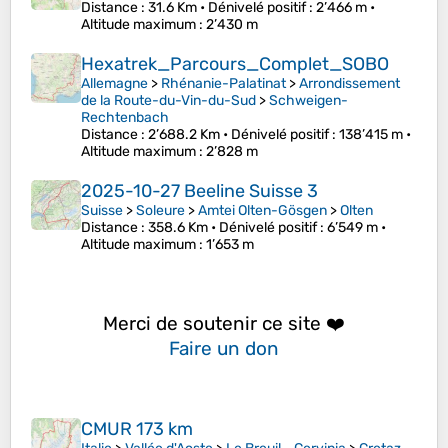
Distance
: 31.6 Km •
Dénivelé positif
: 2’466 m •
Altitude maximum
: 2’430 m
Hexatrek_Parcours_Complet_SOBO
Allemagne
>
Rhénanie-Palatinat
>
Arrondissement
de la Route-du-Vin-du-Sud
>
Schweigen-
Rechtenbach
Distance
: 2’688.2 Km •
Dénivelé positif
: 138’415 m •
Altitude maximum
: 2’828 m
2025-10-27 Beeline Suisse 3
Suisse
>
Soleure
>
Amtei Olten-Gösgen
>
Olten
Distance
: 358.6 Km •
Dénivelé positif
: 6’549 m •
Altitude maximum
: 1’653 m
Merci de soutenir ce site ❤️
Faire un don
CMUR 173 km