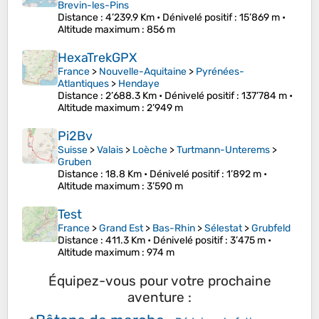
Brevin-les-Pins
Distance
: 4’239.9 Km •
Dénivelé positif
: 15’869 m •
Altitude maximum
: 856 m
HexaTrekGPX
France
>
Nouvelle-Aquitaine
>
Pyrénées-
Atlantiques
>
Hendaye
Distance
: 2’688.3 Km •
Dénivelé positif
: 137’784 m •
Altitude maximum
: 2’949 m
Pi2Bv
Suisse
>
Valais
>
Loèche
>
Turtmann-Unterems
>
Gruben
Distance
: 18.8 Km •
Dénivelé positif
: 1’892 m •
Altitude maximum
: 3’590 m
Test
France
>
Grand Est
>
Bas-Rhin
>
Sélestat
>
Grubfeld
Distance
: 411.3 Km •
Dénivelé positif
: 3’475 m •
Altitude maximum
: 974 m
Équipez-vous pour votre prochaine
aventure :