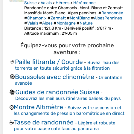
Suisse
>
Valais
>
Hérens
>
Hérémence
Randonnée entre Chamonix-Mont-Blanc et Zermatt.
Massif du Mont-Blanc. Alpes pennines. #
Randonnée
#
Chamonix
#
Zermatt
#
MontBlanc
#
AlpesPennines
#
Valais
#
Alpes
#
Montagne
#
Nature
Distance
: 121.8 Km •
Dénivelé positif
: 6’817 m •
Altitude maximum
: 2’905 m
Équipez-vous pour votre prochaine
aventure :
Paille filtrante / Gourde
🥤
-
Buvez l'eau des
torrents en toute sécurité grâce à la filtration
Boussoles avec clinomètre
🧭
-
Orientation
avancée
Guides de randonnée Suisse
📚
-
Découvrez les meilleurs itinéraires balisés du pays
Montre Altimètre
⌚
-
Suivez votre ascension et
les changements de pression barométrique en direct
Tasse de randonnée
☕
-
Légère et robuste
pour votre pause café face au panorama