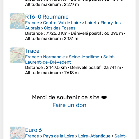
Altitude maximum
: 2’277 m
RT6-0 Roumanie
France
>
Centre-Val de Loire
>
Loiret
>
Fleury-les-
Aubrais
>
Clos des Fosses
Distance
: 7’725.0 Km •
Dénivelé positif
: 60’096 m •
Altitude maximum
: 2’131 m
Trace
France
>
Normandie
>
Seine-Maritime
>
Saint-
Laurent-de-Brèvedent
Distance
: 2’147.5 Km •
Dénivelé positif
: 23’741 m •
Altitude maximum
: 1’618 m
Merci de soutenir ce site ❤️
Faire un don
Euro 6
France
>
Pays de la Loire
>
Loire-Atlantique
>
Saint-