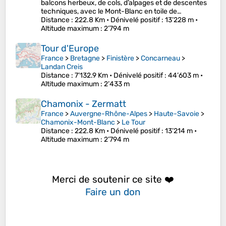
balcons herbeux, de cols, d’alpages et de descentes
techniques, avec le Mont-Blanc en toile de…
Distance
: 222.8 Km •
Dénivelé positif
: 13’228 m •
Altitude maximum
: 2’794 m
Tour d'Europe
France
>
Bretagne
>
Finistère
>
Concarneau
>
Landan Creis
Distance
: 7’132.9 Km •
Dénivelé positif
: 44’603 m •
Altitude maximum
: 2’433 m
Chamonix - Zermatt
France
>
Auvergne-Rhône-Alpes
>
Haute-Savoie
>
Chamonix-Mont-Blanc
>
Le Tour
Distance
: 222.8 Km •
Dénivelé positif
: 13’214 m •
Altitude maximum
: 2’794 m
Merci de soutenir ce site ❤️
Faire un don