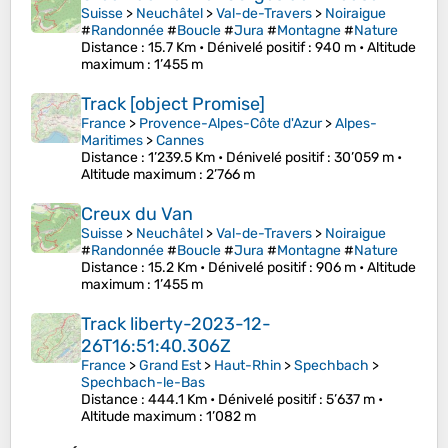
Suisse
>
Neuchâtel
>
Val-de-Travers
>
Noiraigue
#
Randonnée
#
Boucle
#
Jura
#
Montagne
#
Nature
Distance
: 15.7 Km •
Dénivelé positif
: 940 m •
Altitude
maximum
: 1’455 m
Track [object Promise]
France
>
Provence-Alpes-Côte d'Azur
>
Alpes-
Maritimes
>
Cannes
Distance
: 1’239.5 Km •
Dénivelé positif
: 30’059 m •
Altitude maximum
: 2’766 m
Creux du Van
Suisse
>
Neuchâtel
>
Val-de-Travers
>
Noiraigue
#
Randonnée
#
Boucle
#
Jura
#
Montagne
#
Nature
Distance
: 15.2 Km •
Dénivelé positif
: 906 m •
Altitude
maximum
: 1’455 m
Track liberty-2023-12-
26T16:51:40.306Z
France
>
Grand Est
>
Haut-Rhin
>
Spechbach
>
Spechbach-le-Bas
Distance
: 444.1 Km •
Dénivelé positif
: 5’637 m •
Altitude maximum
: 1’082 m