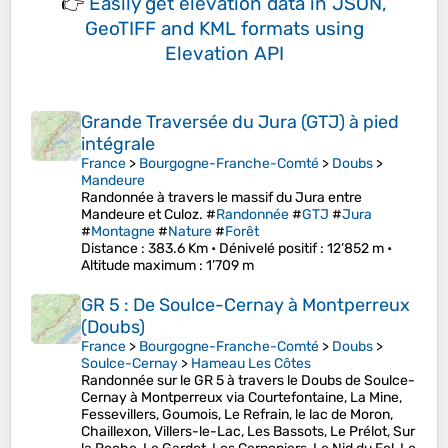
👉
Easily
get elevation data in JSON,
GeoTIFF and KML formats
using
Elevation API
Grande Traversée du Jura (GTJ) à pied
intégrale
France
>
Bourgogne-Franche-Comté
>
Doubs
>
Mandeure
Randonnée à travers le massif du Jura entre
Mandeure et Culoz. #
Randonnée
#
GTJ
#
Jura
#
Montagne
#
Nature
#
Forêt
Distance
: 383.6 Km •
Dénivelé positif
: 12’852 m •
Altitude maximum
: 1’709 m
GR 5 : De Soulce-Cernay à Montperreux
(Doubs)
France
>
Bourgogne-Franche-Comté
>
Doubs
>
Soulce-Cernay
>
Hameau Les Côtes
Randonnée sur le GR 5 à travers le Doubs de Soulce-
Cernay à Montperreux via Courtefontaine, La Mine,
Fessevillers, Goumois, Le Refrain, le lac de Moron,
Chaillexon, Villers-le-Lac, Les Bassots, Le Prélot, Sur