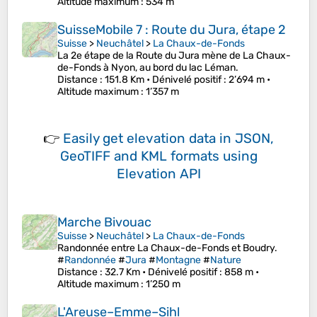
Altitude maximum
: 534 m
SuisseMobile 7 : Route du Jura, étape 2
Suisse
>
Neuchâtel
>
La Chaux-de-Fonds
La 2e étape de la Route du Jura mène de La Chaux-
de-Fonds à Nyon, au bord du lac Léman.
Distance
: 151.8 Km •
Dénivelé positif
: 2’694 m •
Altitude maximum
: 1’357 m
👉
Easily
get elevation data in JSON,
GeoTIFF and KML formats
using
Elevation API
Marche Bivouac
Suisse
>
Neuchâtel
>
La Chaux-de-Fonds
Randonnée entre La Chaux-de-Fonds et Boudry.
#
Randonnée
#
Jura
#
Montagne
#
Nature
Distance
: 32.7 Km •
Dénivelé positif
: 858 m •
Altitude maximum
: 1’250 m
L'Areuse–Emme–Sihl