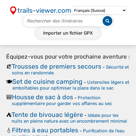
trails-viewer.com
Importer un fichier
GPX
Équipez-vous pour votre prochaine aventure :
Trousses de premiers secours
🧯
-
Sécurité et
soins en randonnée
Set de cuisine camping
🍽️
-
Ustensiles légers et
emboîtables pour optimiser la place dans le sac
Housse de sac à dos
🎒
-
Protection
supplémentaire pour garder vos affaires au sec
Tente de bivouac légère
⛺
-
Idéale pour les
nuits en pleine nature avec un encombrement minimal
Filtres à eau portables
💧
-
Purification de l’eau