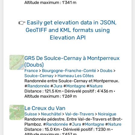
Altitude maximum
: 1’341 m
👉
Easily
get elevation data in JSON,
GeoTIFF and KML formats
using
Elevation API
GR5 De Soulce-Cernay à Montperreux
(Doubs)
France
>
Bourgogne-Franche-Comté
>
Doubs
>
Soulce-Cernay
>
Hameau Les Côtes
Randonnée entre Soulce-Cernay et Montperreux.
#
Randonnée
#
Jura
#
Montagne
#
Nature
Distance
: 121.5 Km •
Dénivelé positif
: 4’436 m •
Altitude maximum
: 1’269 m
Le Creux du Van
Suisse
>
Neuchâtel
>
Val-de-Travers
>
Noiraigue
Randonnée pédestre. Entre Val-de-Travers et Brot-
Plamboz. #
Randonnée
#
Jura
#
Montagne
#
Nature
Distance
: 15.0 Km •
Dénivelé positif
: 1’230 m •
Altitude maximum
: 1’457 m