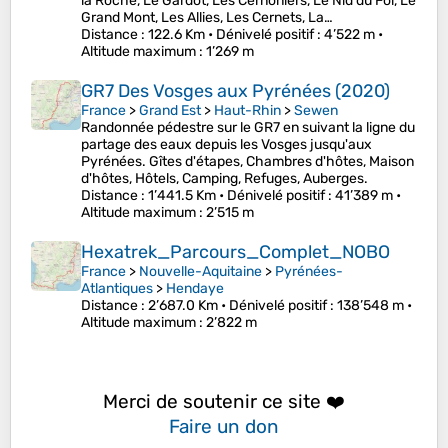
la Roche, Le Gardot, Les Cernoniers, Le Nid du Fol, Le
Grand Mont, Les Allies, Les Cernets, La…
Distance
: 122.6 Km •
Dénivelé positif
: 4’522 m •
Altitude maximum
: 1’269 m
GR7 Des Vosges aux Pyrénées (2020)
France
>
Grand Est
>
Haut-Rhin
>
Sewen
Randonnée pédestre sur le GR7 en suivant la ligne du
partage des eaux depuis les Vosges jusqu'aux
Pyrénées. Gîtes d'étapes, Chambres d'hôtes, Maison
d'hôtes, Hôtels, Camping, Refuges, Auberges.
Distance
: 1’441.5 Km •
Dénivelé positif
: 41’389 m •
Altitude maximum
: 2’515 m
Hexatrek_Parcours_Complet_NOBO
France
>
Nouvelle-Aquitaine
>
Pyrénées-
Atlantiques
>
Hendaye
Distance
: 2’687.0 Km •
Dénivelé positif
: 138’548 m •
Altitude maximum
: 2’822 m
Merci de soutenir ce site ❤️
Faire un don