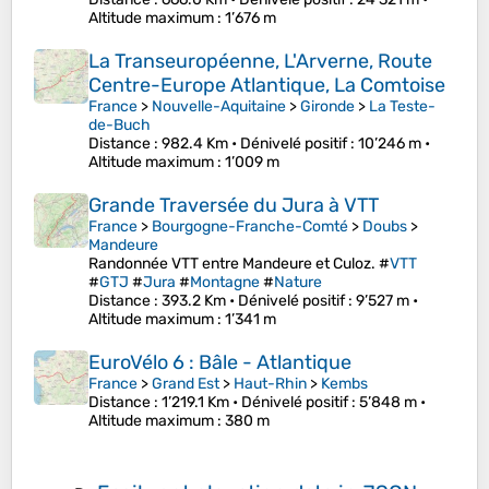
Altitude maximum
: 1’676 m
La Transeuropéenne, L'Arverne, Route
Centre-Europe Atlantique, La Comtoise
France
>
Nouvelle-Aquitaine
>
Gironde
>
La Teste-
de-Buch
Distance
: 982.4 Km •
Dénivelé positif
: 10’246 m •
Altitude maximum
: 1’009 m
Grande Traversée du Jura à VTT
France
>
Bourgogne-Franche-Comté
>
Doubs
>
Mandeure
Randonnée VTT entre Mandeure et Culoz. #
VTT
#
GTJ
#
Jura
#
Montagne
#
Nature
Distance
: 393.2 Km •
Dénivelé positif
: 9’527 m •
Altitude maximum
: 1’341 m
EuroVélo 6 : Bâle - Atlantique
France
>
Grand Est
>
Haut-Rhin
>
Kembs
Distance
: 1’219.1 Km •
Dénivelé positif
: 5’848 m •
Altitude maximum
: 380 m