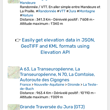
Mandeure
Randonnée / VTT. En aller simple entre Mandeure et
La Praille. #
Randonnée
#
VTT
#
Jura
#
Montagne
#
Nature
Distance
: 341.3 Km •
Dénivelé positif
: 7’608 m •
Altitude maximum
: 1’340 m
👉
Easily
get elevation data in JSON,
GeoTIFF and KML formats
using
Elevation API
A 63, La Transeuropéenne, La
Transeuropéenne, N 70, La Comtoise,
Autoroute des Cigognes
France
>
Nouvelle-Aquitaine
>
Gironde
>
La Teste-
de-Buch
Distance
: 963.4 Km •
Dénivelé positif
: 10’110 m •
Altitude maximum
: 1’009 m
Grande Traversée du Jura (GTJ)