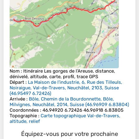
Nom
: Itinéraire Les gorges de l'Areuse, distance,
dénivelé, altitude, carte, profil, trace GPS
Départ
:
La Maison de l'industrie, 6, Rue des Tilleuls,
Noiraigue, Val-de-Travers, Neuchâtel, 2103, Suisse
(
46.95497
6.72426
)
Arrivée
:
Bôle, Chemin de la Bourdonnette, Bôle,
Milvignes, Neuchâtel, 2014, Suisse
(
46.96909
6.83804
)
Coordonnées
:
46.94920 6.72426 46.96918 6.83805
Topographie
:
Carte topographique Val-de-Travers,
altitude, relief
Équipez-vous pour votre prochaine