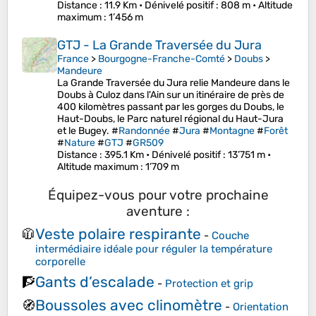
Distance
: 11.9 Km •
Dénivelé positif
: 808 m •
Altitude
maximum
: 1’456 m
GTJ - La Grande Traversée du Jura
France
>
Bourgogne-Franche-Comté
>
Doubs
>
Mandeure
La Grande Traversée du Jura relie Mandeure dans le
Doubs à Culoz dans l'Ain sur un itinéraire de près de
400 kilomètres passant par les gorges du Doubs, le
Haut-Doubs, le Parc naturel régional du Haut-Jura
et le Bugey. #
Randonnée
#
Jura
#
Montagne
#
Forêt
#
Nature
#
GTJ
#
GR509
Distance
: 395.1 Km •
Dénivelé positif
: 13’751 m •
Altitude maximum
: 1’709 m
Équipez-vous pour votre prochaine
aventure :
Veste polaire respirante
🧥
-
Couche
intermédiaire idéale pour réguler la température
corporelle
Gants d’escalade
🧗
-
Protection et grip
Boussoles avec clinomètre
🧭
-
Orientation