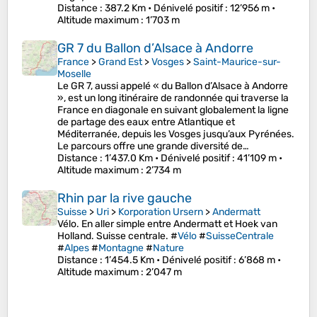
Distance
: 387.2 Km •
Dénivelé positif
: 12’956 m •
Altitude maximum
: 1’703 m
GR 7 du Ballon d’Alsace à Andorre
France
>
Grand Est
>
Vosges
>
Saint-Maurice-sur-
Moselle
Le GR 7, aussi appelé « du Ballon d’Alsace à Andorre
», est un long itinéraire de randonnée qui traverse la
France en diagonale en suivant globalement la ligne
de partage des eaux entre Atlantique et
Méditerranée, depuis les Vosges jusqu’aux Pyrénées.
Le parcours offre une grande diversité de…
Distance
: 1’437.0 Km •
Dénivelé positif
: 41’109 m •
Altitude maximum
: 2’734 m
Rhin par la rive gauche
Suisse
>
Uri
>
Korporation Ursern
>
Andermatt
Vélo. En aller simple entre Andermatt et Hoek van
Holland. Suisse centrale. #
Vélo
#
SuisseCentrale
#
Alpes
#
Montagne
#
Nature
Distance
: 1’454.5 Km •
Dénivelé positif
: 6’868 m •
Altitude maximum
: 2’047 m