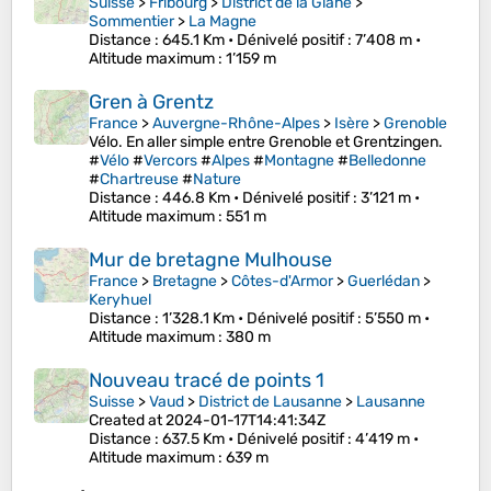
Suisse
>
Fribourg
>
District de la Glâne
>
Sommentier
>
La Magne
Distance
: 645.1 Km •
Dénivelé positif
: 7’408 m •
Altitude maximum
: 1’159 m
Gren à Grentz
France
>
Auvergne-Rhône-Alpes
>
Isère
>
Grenoble
Vélo. En aller simple entre Grenoble et Grentzingen.
#
Vélo
#
Vercors
#
Alpes
#
Montagne
#
Belledonne
#
Chartreuse
#
Nature
Distance
: 446.8 Km •
Dénivelé positif
: 3’121 m •
Altitude maximum
: 551 m
Mur de bretagne Mulhouse
France
>
Bretagne
>
Côtes-d'Armor
>
Guerlédan
>
Keryhuel
Distance
: 1’328.1 Km •
Dénivelé positif
: 5’550 m •
Altitude maximum
: 380 m
Nouveau tracé de points 1
Suisse
>
Vaud
>
District de Lausanne
>
Lausanne
Created at 2024-01-17T14:41:34Z
Distance
: 637.5 Km •
Dénivelé positif
: 4’419 m •
Altitude maximum
: 639 m