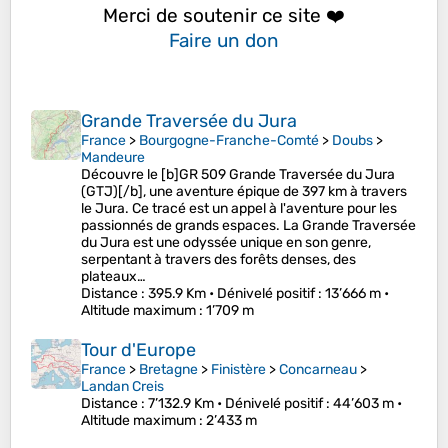
Merci de soutenir ce site ❤️
Faire un don
Grande Traversée du Jura
France
>
Bourgogne-Franche-Comté
>
Doubs
>
Mandeure
Découvre le [b]GR 509 Grande Traversée du Jura
(GTJ)[/b], une aventure épique de 397 km à travers
le Jura. Ce tracé est un appel à l'aventure pour les
passionnés de grands espaces. La Grande Traversée
du Jura est une odyssée unique en son genre,
serpentant à travers des forêts denses, des
plateaux…
Distance
: 395.9 Km •
Dénivelé positif
: 13’666 m •
Altitude maximum
: 1’709 m
Tour d'Europe
France
>
Bretagne
>
Finistère
>
Concarneau
>
Landan Creis
Distance
: 7’132.9 Km •
Dénivelé positif
: 44’603 m •
Altitude maximum
: 2’433 m