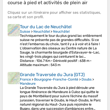
course à pied et activités de plein air
Cliquez sur un
itinéraire
pour afficher ses
statistiques
,
sa
carte
et son
profil
.
Tour du Lac de Neuchâtel
Suisse
>
Neuchâtel
>
Neuchâtel
Techniquement le tour du plus grand lac entièrement
suisse ne présente pas de grandes difficultés. Si ce
n'est l'embarras du choix, tant il y a à voir et à faire !
L'observation des oiseaux au Centre nature de La
Sauge, la charmante bourgade d'Estavayer-le-Lac,
les vingt-trois plages qui ceinturent le lac…
Distance
: 106.7 Km •
Dénivelé positif
: 638 m •
Altitude maximum
: 543 m
Grande Traversée du Jura (GTJ)
France
>
Bourgogne-Franche-Comté
>
Doubs
>
Mandeure
La Grande Traversée du Jura à pied déroule une
longue itinérance de Mandeure à Culoz qui quitte le
pays de Montbéliard pour suivre l’échine du massif
jurassien, traverser le Doubs, le Haut-Doubs, le Parc
naturel régional du Haut-Jura puis rejoindre le
Bugey, dans une succession d’ambiances entre…