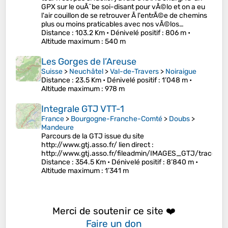
GPX sur le ouÃ¨be soi-disant pour vÃ©lo et on a eu
l'air couillon de se retrouver Ã l'entrÃ©e de chemins
plus ou moins praticables avec nos vÃ©los…
Distance
: 103.2 Km •
Dénivelé positif
: 806 m •
Altitude maximum
: 540 m
Les Gorges de l’Areuse
Suisse
>
Neuchâtel
>
Val-de-Travers
>
Noiraigue
Distance
: 23.5 Km •
Dénivelé positif
: 1’048 m •
Altitude maximum
: 978 m
Integrale GTJ VTT-1
France
>
Bourgogne-Franche-Comté
>
Doubs
>
Mandeure
Parcours de la GTJ issue du site
http://www.gtj.asso.fr/ lien direct :
http://www.gtj.asso.fr/fileadmin/IMAGES_GTJ/traces
Distance
: 354.5 Km •
Dénivelé positif
: 8’840 m •
Altitude maximum
: 1’341 m
Merci de soutenir ce site ❤️
Faire un don