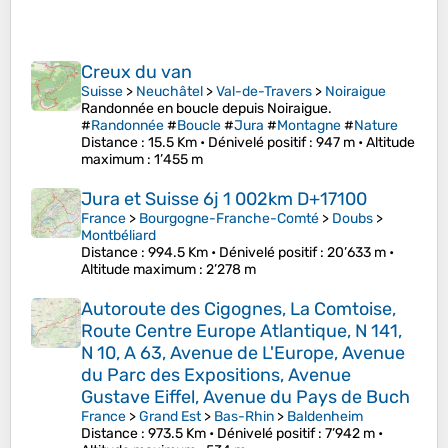
Creux du van
Suisse
>
Neuchâtel
>
Val-de-Travers
>
Noiraigue
Randonnée en boucle depuis Noiraigue.
#
Randonnée
#
Boucle
#
Jura
#
Montagne
#
Nature
Distance
: 15.5 Km •
Dénivelé positif
: 947 m •
Altitude
maximum
: 1’455 m
Jura et Suisse 6j 1 002km D+17100
France
>
Bourgogne-Franche-Comté
>
Doubs
>
Montbéliard
Distance
: 994.5 Km •
Dénivelé positif
: 20’633 m •
Altitude maximum
: 2’278 m
Autoroute des Cigognes, La Comtoise,
Route Centre Europe Atlantique, N 141,
N 10, A 63, Avenue de L'Europe, Avenue
du Parc des Expositions, Avenue
Gustave Eiffel, Avenue du Pays de Buch
France
>
Grand Est
>
Bas-Rhin
>
Baldenheim
Distance
: 973.5 Km •
Dénivelé positif
: 7’942 m •