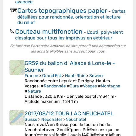
avancée
Cartes topographiques papier
🗺️
-
Cartes
détaillées pour randonnée, orientation et lecture
du relief
Couteau multifonction
🔪
-
L'outil polyvalent
classique pour tous les imprévus en extérieur
En tant que Partenaire Amazon, ce site perçoit une commission sur
les achats éligibles sans surcoût pour vous.
GR59 du ballon d' Alsace à Lons-le -
Saunier
France
>
Grand Est
>
Haut-Rhin
>
Sewen
Randonnée entre Lepuix et Perrigny. Hautes-
Vosges. #
Randonnée
#
Jura
#
Vosges
#
Montagne
#
Nature
Distance
: 320.6 Km •
Dénivelé positif
: 9’341 m •
Altitude maximum
: 1’244 m
2017/08/12 TOUR LAC NEUCHATEL
Suisse
>
Neuchâtel
>
Neuchâtel
Nous revoilÃ en Suisse, pour le tour du lac de
Neuchatel avec 2 collÃ¨gues. PrÃ©cisons que ce
tour n'est pas si facile. j'avais tÃ©lÃ©chargÃ© un