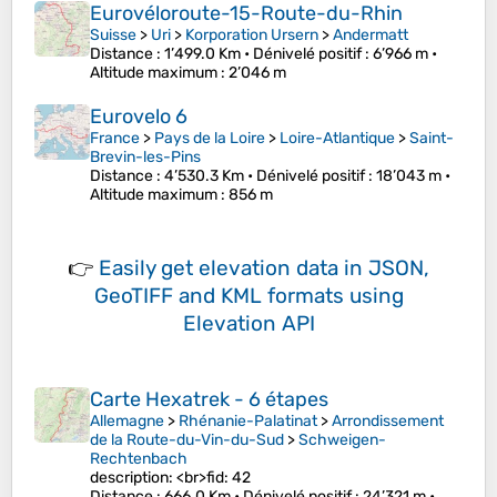
Eurovéloroute-15-Route-du-Rhin
Suisse
>
Uri
>
Korporation Ursern
>
Andermatt
Distance
: 1’499.0 Km •
Dénivelé positif
: 6’966 m •
Altitude maximum
: 2’046 m
Eurovelo 6
France
>
Pays de la Loire
>
Loire-Atlantique
>
Saint-
Brevin-les-Pins
Distance
: 4’530.3 Km •
Dénivelé positif
: 18’043 m •
Altitude maximum
: 856 m
👉
Easily
get elevation data in JSON,
GeoTIFF and KML formats
using
Elevation API
Carte Hexatrek - 6 étapes
Allemagne
>
Rhénanie-Palatinat
>
Arrondissement
de la Route-du-Vin-du-Sud
>
Schweigen-
Rechtenbach
description: <br>fid: 42
Distance
: 666.0 Km •
Dénivelé positif
: 24’321 m •