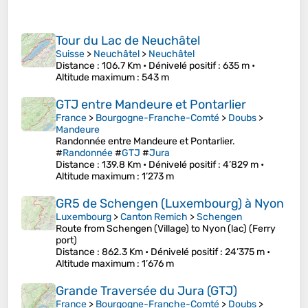
Tour du Lac de Neuchâtel
Suisse
>
Neuchâtel
>
Neuchâtel
Distance
: 106.7 Km •
Dénivelé positif
: 635 m •
Altitude maximum
: 543 m
GTJ entre Mandeure et Pontarlier
France
>
Bourgogne-Franche-Comté
>
Doubs
>
Mandeure
Randonnée entre Mandeure et Pontarlier.
#
Randonnée
#
GTJ
#
Jura
Distance
: 139.8 Km •
Dénivelé positif
: 4’829 m •
Altitude maximum
: 1’273 m
GR5 de Schengen (Luxembourg) à Nyon
Luxembourg
>
Canton Remich
>
Schengen
Route from Schengen (Village) to Nyon (lac) (Ferry
port)
Distance
: 862.3 Km •
Dénivelé positif
: 24’375 m •
Altitude maximum
: 1’676 m
Grande Traversée du Jura (GTJ)
France
>
Bourgogne-Franche-Comté
>
Doubs
>