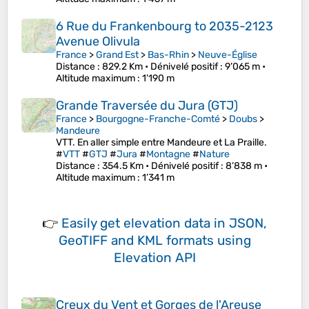
6 Rue du Frankenbourg to 2035-2123
Avenue Olivula
France
>
Grand Est
>
Bas-Rhin
>
Neuve-Église
Distance
: 829.2 Km •
Dénivelé positif
: 9’065 m •
Altitude maximum
: 1’190 m
Grande Traversée du Jura (GTJ)
France
>
Bourgogne-Franche-Comté
>
Doubs
>
Mandeure
VTT. En aller simple entre Mandeure et La Praille.
#
VTT
#
GTJ
#
Jura
#
Montagne
#
Nature
Distance
: 354.5 Km •
Dénivelé positif
: 8’838 m •
Altitude maximum
: 1’341 m
👉
Easily
get elevation data in JSON,
GeoTIFF and KML formats
using
Elevation API
Creux du Vent et Gorges de l'Areuse