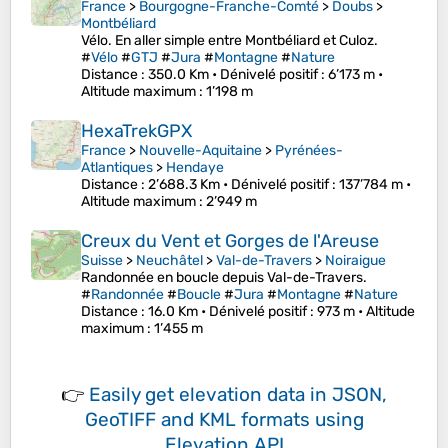
France
>
Bourgogne-Franche-Comté
>
Doubs
>
Montbéliard
Vélo. En aller simple entre Montbéliard et Culoz.
#
Vélo
#
GTJ
#
Jura
#
Montagne
#
Nature
Distance
: 350.0 Km •
Dénivelé positif
: 6’173 m •
Altitude maximum
: 1’198 m
HexaTrekGPX
France
>
Nouvelle-Aquitaine
>
Pyrénées-
Atlantiques
>
Hendaye
Distance
: 2’688.3 Km •
Dénivelé positif
: 137’784 m •
Altitude maximum
: 2’949 m
Creux du Vent et Gorges de l'Areuse
Suisse
>
Neuchâtel
>
Val-de-Travers
>
Noiraigue
Randonnée en boucle depuis Val-de-Travers.
#
Randonnée
#
Boucle
#
Jura
#
Montagne
#
Nature
Distance
: 16.0 Km •
Dénivelé positif
: 973 m •
Altitude
maximum
: 1’455 m
👉
Easily
get elevation data in JSON,
GeoTIFF and KML formats
using
Elevation API