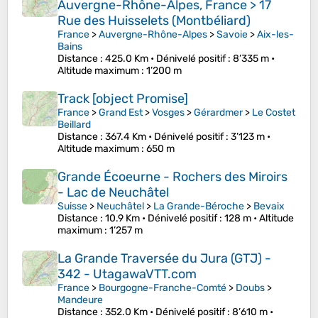
Auvergne-Rhône-Alpes, France > 17
Rue des Huisselets (Montbéliard)
France
>
Auvergne-Rhône-Alpes
>
Savoie
>
Aix-les-
Bains
Distance
: 425.0 Km •
Dénivelé positif
: 8’335 m •
Altitude maximum
: 1’200 m
Track [object Promise]
France
>
Grand Est
>
Vosges
>
Gérardmer
>
Le Costet
Beillard
Distance
: 367.4 Km •
Dénivelé positif
: 3’123 m •
Altitude maximum
: 650 m
Grande Écoeurne - Rochers des Miroirs
- Lac de Neuchâtel
Suisse
>
Neuchâtel
>
La Grande-Béroche
>
Bevaix
Distance
: 10.9 Km •
Dénivelé positif
: 128 m •
Altitude
maximum
: 1’257 m
La Grande Traversée du Jura (GTJ) -
342 - UtagawaVTT.com
France
>
Bourgogne-Franche-Comté
>
Doubs
>
Mandeure
Distance
: 352.0 Km •
Dénivelé positif
: 8’610 m •