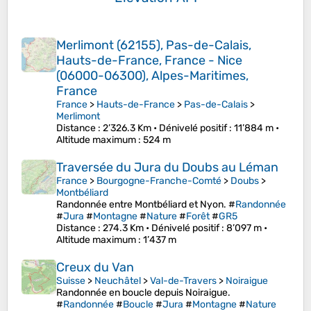
Merlimont (62155), Pas-de-Calais,
Hauts-de-France, France - Nice
(06000-06300), Alpes-Maritimes,
France
France
>
Hauts-de-France
>
Pas-de-Calais
>
Merlimont
Distance
: 2’326.3 Km •
Dénivelé positif
: 11’884 m •
Altitude maximum
: 524 m
Traversée du Jura du Doubs au Léman
France
>
Bourgogne-Franche-Comté
>
Doubs
>
Montbéliard
Randonnée entre Montbéliard et Nyon. #
Randonnée
#
Jura
#
Montagne
#
Nature
#
Forêt
#
GR5
Distance
: 274.3 Km •
Dénivelé positif
: 8’097 m •
Altitude maximum
: 1’437 m
Creux du Van
Suisse
>
Neuchâtel
>
Val-de-Travers
>
Noiraigue
Randonnée en boucle depuis Noiraigue.
#
Randonnée
#
Boucle
#
Jura
#
Montagne
#
Nature