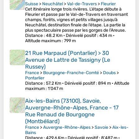
Suisse
>
Neuchâtel
>
Val-de-Travers
>
Fleurier
Cet itinéraire longe trois rivières. L’étape débute à
Fleurier et passe par le Val-de-Travers en traversant
champs, forêts, vignes et petits villages jusqu’à
Neuchâtel, destination finale de l’étape. La partie la
plus spectaculaire passe par les gorges de l’Areuse.
Distance
: 48.2 Km •
Dénivelé positif
: 434 m •
Altitude maximum
: 799 m
21 Rue Marpaud (Pontarlier) > 30
Avenue de Lattre de Tassigny (Le
Russey)
France
>
Bourgogne-Franche-Comté
>
Doubs
>
Pontarlier
Distance
: 57.2 Km •
Dénivelé positif
: 894 m •
Altitude
maximum
: 1’047 m
Aix-les-Bains (73100), Savoie,
Auvergne-Rhône-Alpes, France - 17
Rue Renaud de Bourgogne
(Montbéliard)
France
>
Auvergne-Rhône-Alpes
>
Savoie
>
Aix-les-
Bains
Distance
: 429.6 Km •
Dénivelé positif
: 8’487 m •